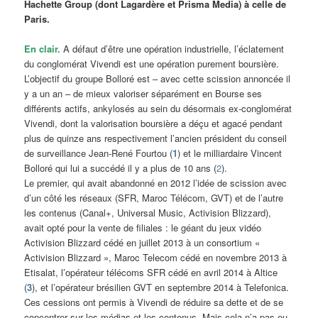
Hachette Group (dont Lagardère et Prisma Media) à celle de
Paris.
En clair.
A défaut d’être une opération industrielle, l’éclatement
du conglomérat Vivendi est une opération purement boursière.
L’objectif du groupe Bolloré est – avec cette scission annoncée il
y a un an – de mieux valoriser séparément en Bourse ses
différents actifs, ankylosés au sein du désormais ex-conglomérat
Vivendi, dont la valorisation boursière a déçu et agacé pendant
plus de quinze ans respectivement l’ancien président du conseil
de surveillance Jean-René Fourtou (
1
) et le milliardaire Vincent
Bolloré qui lui a succédé il y a plus de 10 ans (
2
).
Le premier, qui avait abandonné en 2012 l’idée de scission avec
d’un côté les réseaux (SFR, Maroc Télécom, GVT) et de l’autre
les contenus (Canal+, Universal Music, Activision Blizzard),
avait opté pour la vente de filiales : le géant du jeux vidéo
Activision Blizzard cédé en juillet 2013 à un consortium «
Activision Blizzard », Maroc Telecom cédé en novembre 2013 à
Etisalat, l’opérateur télécoms SFR cédé en avril 2014 à Altice
(
3
), et l’opérateur brésilien GVT en septembre 2014 à Telefonica.
Ces cessions ont permis à Vivendi de réduire sa dette et de se
concentrer sur les médias et les contenus. Mais cela n’a pas eu