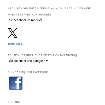
ARCHIVES GRATUITES DEPUIS 2009, SAUF LES 12 DERNIERS
MOIS RÉSERVÉS AUX ABONNÉS.
Archives
gratuites
depuis
2009,
sauf
les
EM@ sur X
12
derniers
mois
TOUTES LES RUBRIQUES DE EDITION MULTIMÉDI@
réservés
Toutes
aux
les
abonnés.
rubriques
SUIVEZ EM@ SUR FACEBOOK
de
Edition
Multimédi@
PUBLICITÉ