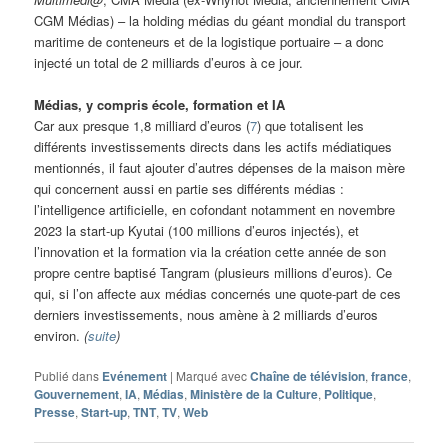
CGM Médias) – la holding médias du géant mondial du transport
maritime de conteneurs et de la logistique portuaire – a donc
injecté un total de 2 milliards d’euros à ce jour.
Médias, y compris école, formation et IA
Car aux presque 1,8 milliard d’euros (
7
) que totalisent les
différents investissements directs dans les actifs médiatiques
mentionnés, il faut ajouter d’autres dépenses de la maison mère
qui concernent aussi en partie ses différents médias :
l’intelligence artificielle, en cofondant notamment en novembre
2023 la start-up Kyutai (100 millions d’euros injectés), et
l’innovation et la formation via la création cette année de son
propre centre baptisé Tangram (plusieurs millions d’euros). Ce
qui, si l’on affecte aux médias concernés une quote-part de ces
derniers investissements, nous amène à 2 milliards d’euros
environ.
(
suite
)
Publié dans
Evénement
|
Marqué avec
Chaîne de télévision
,
france
,
Gouvernement
,
IA
,
Médias
,
Ministère de la Culture
,
Politique
,
Presse
,
Start-up
,
TNT
,
TV
,
Web