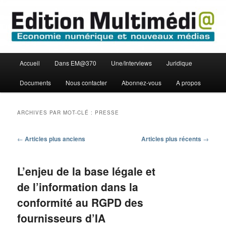
Aller
Aller
Economie numérique et Nouveaux médias
au
au
contenu
contenu
principal
secondaire
Edition Multimédi@
Menu
Accueil
Dans EM@370
Une/Interviews
Juridique
principal
Documents
Nous contacter
Abonnez-vous
A propos
ARCHIVES PAR MOT-CLÉ :
PRESSE
Navigation
←
Articles plus anciens
Articles plus récents
→
des
articles
L’enjeu de la base légale et
de l’information dans la
conformité au RGPD des
fournisseurs d’IA