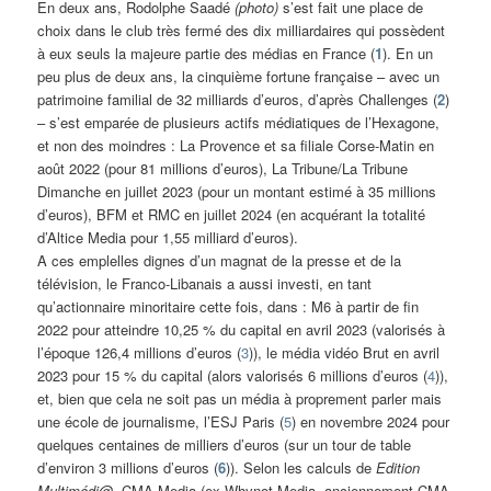
En deux ans, Rodolphe Saadé
(photo)
s’est fait une place de
choix dans le club très fermé des dix milliardaires qui possèdent
à eux seuls la majeure partie des médias en France (
1
). En un
peu plus de deux ans, la cinquième fortune française – avec un
patrimoine familial de 32 milliards d’euros, d’après Challenges (
2
)
– s’est emparée de plusieurs actifs médiatiques de l’Hexagone,
et non des moindres : La Provence et sa filiale Corse-Matin en
août 2022 (pour 81 millions d’euros), La Tribune/La Tribune
Dimanche en juillet 2023 (pour un montant estimé à 35 millions
d’euros), BFM et RMC en juillet 2024 (en acquérant la totalité
d’Altice Media pour 1,55 milliard d’euros).
A ces emplelles dignes d’un magnat de la presse et de la
télévision, le Franco-Libanais a aussi investi, en tant
qu’actionnaire minoritaire cette fois, dans : M6 à partir de fin
2022 pour atteindre 10,25 % du capital en avril 2023 (valorisés à
l’époque 126,4 millions d’euros (
3
)), le média vidéo Brut en avril
2023 pour 15 % du capital (alors valorisés 6 millions d’euros (
4
)),
et, bien que cela ne soit pas un média à proprement parler mais
une école de journalisme, l’ESJ Paris (
5
) en novembre 2024 pour
quelques centaines de milliers d’euros (sur un tour de table
d’environ 3 millions d’euros (
6
)). Selon les calculs de
Edition
Multimédi@
, CMA Media (ex-Whynot Media, anciennement CMA