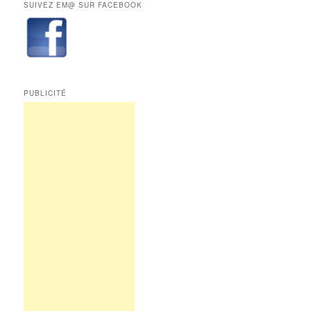
SUIVEZ EM@ SUR FACEBOOK
de
Edition
Multimédi@
PUBLICITÉ