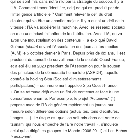
qui se sont mis dans notre nid par la stratégie du coucou, il y a
l’IA. Comment tracer [identifier, ndlr] ce qui est produit par de
l’intelligence artificielle ? Comment relever le défi du droit
d’auteur qui va être un chantier majeur. Il y a aussi un défi de la
vitesse : l’IA va accélérer la machine. Avec les réseaux sociaux,
on a eu une industrialisation de la distribution. Avec l’IA, on va
avoir une industrialisation des contenus », a expliqué David
Guiraud
(photo)
devant l’Association des journalistes médias
(AJM) le 5 octobre dernier à Paris. Depuis près de dix ans, il est
président du conseil de surveillance de la société Ouest-France,
et a été élu en 2020 président de l’Association pour le soutien
des principes de la démocratie humaniste (ASPDH), laquelle
contrôle la holding Sipa (Société d’investissements
participations) – communément appelée Sipa Ouest-France.
« On se retrouve déjà avec un flot de contenus et face à une
concurrence énorme. Par exemple, le projet “Autonews” (
1
)
propose avec de l’IA de générer rapidement un journal sur
mesure selon différentes options (actualités, tons d’écritures,
images, …). Le risque est que l’on soit pris dans cet sorte de
tsunami qui nous empêche de faire notre travail », s’inquiète
celui qui a dirigé les groupes Le Monde (2008-2011) et Les Echos
(1994-2008).