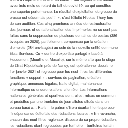
avec trois mois de retard du fait du covid-19, ce qui constitue
une superbe performance. Le résultat d’exploitation du groupe de
presse est désormais positif », s’est félicité Nicolas Théry lors
de son audition. Ces cinq premières années de restructuration
des journaux et de rationalisation des imprimeries ne se sont pas
faites sans la suppression de plusieurs centaines de postes (386
évoqués en 2020), partiellement compensée par la création
d’emplois (284 envisagés) au sein de la nouvelle entité commune
Ebra Services. Ce « centre d’expertise partagé » basé à
Houdemont (Meurthe-et-Moselle), sur le même site que le siège
de L’Est Républicain près de Nancy, est opérationnel depuis le
1er janvier 2021 et regroupe pour les neuf titres les différentes
fonctions « support » : services de pagination, création
graphique, annonces légales, trafic digital, maintenance
informatique ou encore relations clientèle. Les informations
nationales générales et sportives sont, elles, mises en commun
et produites par une trentaine de journalistes situés dans un
bureau basé à… Paris – le patron d’Ebra écartant le risque pour
l’indépendance éditoriale des rédactions locales. « En revanche,
chacun des neuf titres régionaux dispose de sa propre rédaction,
les rédactions étant regroupées par territoire – territoires lorrain,