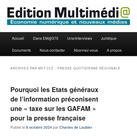
Aller
Aller
Economie numérique et Nouveaux médias
au
au
contenu
contenu
principal
secondaire
Edition Multimédi@
Menu
Accueil
Dans EM@370
Une/Interviews
Juridique
principal
Documents
Nous contacter
Abonnez-vous
A propos
ARCHIVES PAR MOT-CLÉ :
PRESSE QUOTIDIENNE RÉGIONALE
Pourquoi les Etats généraux
de l’information préconisent
une « taxe sur les GAFAM »
pour la presse française
Publié le
8 octobre 2024
par
Charles de Laubier