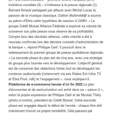
troisième mondiale (
4
) – s’intéresse à la presse régionale (
5
).
Bernard Arnault partageait par ailleurs avec Michel Lucas la
passion de la musique classique.
Edition Multimédi@
a soumis
au patron d’Ebra cette hypothèse de cession à LVMH. « Le
groupe Crédit Mutuel Alliance Fédérale a exprimé sa volonté de
conserver son pôle presse sous réserve de sa profitabilité.
Compte tenu des résultats obtenus, cette volonté a été à
nouveau confirmée lors des derniers conseils d’administration de
la banque », répond Philippe Carli. Il poursuit donc le
redressement du premier groupe de presse quotidienne régionale.
« La seconde phase du plan est de cinq ans, avec une stratégie
du groupe plus tournée vers le développement. L’objectif général
est de conserver des rédactions fortes tout en développant les
contenus audiovisuels [notamment via ses filiales Est Infos TV
et Ebra Prod, ndlr] et l’engagement », nous explique-t-il.
Plateforme de e-commerce lancée d’ici fin 2022
Le plan
d’économies et de restructuration est entré dans sa « saison 2 »,
selon la propre expression de Philippe Carli et de Nicolas Théry
(photo ci-contre), président du Crédit Mutuel. Cette seconde
phase est engagée depuis le début de l’année : chaque titre doit
maintenant trouver sa propre rentabilité. Cela passera par