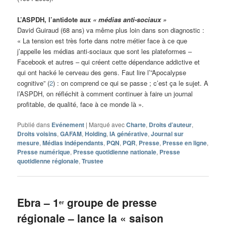
L’ASPDH, l’antidote aux
« médias anti-sociaux »
David Guiraud (68 ans) va même plus loin dans son diagnostic :
« La tension est très forte dans notre métier face à ce que
j’appelle les médias anti-sociaux que sont les plateformes –
Facebook et autres – qui créent cette dépendance addictive et
qui ont hacké le cerveau des gens. Faut lire l’”Apocalypse
cognitive” (
2
) : on comprend ce qui se passe ; c’est ça le sujet. A
l’ASPDH, on réfléchit à comment continuer à faire un journal
profitable, de qualité, face à ce monde là ».
Publié dans
Evénement
|
Marqué avec
Charte
,
Droits d’auteur
,
Droits voisins
,
GAFAM
,
Holding
,
IA générative
,
Journal sur
mesure
,
Médias indépendants
,
PQN
,
PQR
,
Presse
,
Presse en ligne
,
Presse numérique
,
Presse quotidienne nationale
,
Presse
quotidienne régionale
,
Trustee
Ebra – 1
groupe de presse
er
régionale – lance la « saison