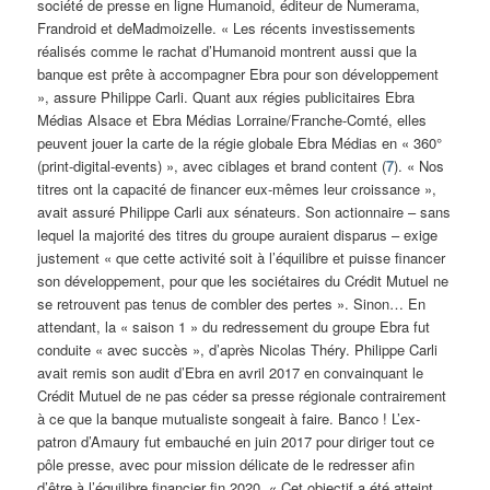
société de presse en ligne Humanoid, éditeur de Numerama,
Frandroid et deMadmoizelle. « Les récents investissements
réalisés comme le rachat d’Humanoid montrent aussi que la
banque est prête à accompagner Ebra pour son développement
», assure Philippe Carli. Quant aux régies publicitaires Ebra
Médias Alsace et Ebra Médias Lorraine/Franche-Comté, elles
peuvent jouer la carte de la régie globale Ebra Médias en « 360°
(print-digital-events) », avec ciblages et brand content (
7
). « Nos
titres ont la capacité de financer eux-mêmes leur croissance »,
avait assuré Philippe Carli aux sénateurs. Son actionnaire – sans
lequel la majorité des titres du groupe auraient disparus – exige
justement « que cette activité soit à l’équilibre et puisse financer
son développement, pour que les sociétaires du Crédit Mutuel ne
se retrouvent pas tenus de combler des pertes ». Sinon… En
attendant, la « saison 1 » du redressement du groupe Ebra fut
conduite « avec succès », d’après Nicolas Théry. Philippe Carli
avait remis son audit d’Ebra en avril 2017 en convainquant le
Crédit Mutuel de ne pas céder sa presse régionale contrairement
à ce que la banque mutualiste songeait à faire. Banco ! L’ex-
patron d’Amaury fut embauché en juin 2017 pour diriger tout ce
pôle presse, avec pour mission délicate de le redresser afin
d’être à l’équilibre financier fin 2020. « Cet objectif a été atteint