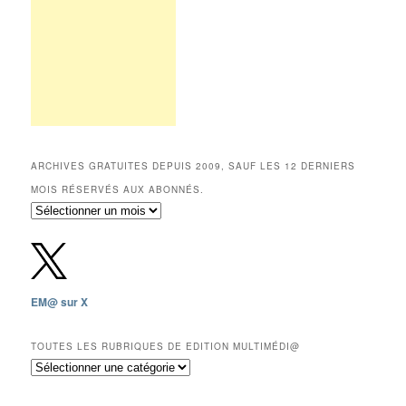
ARCHIVES GRATUITES DEPUIS 2009, SAUF LES 12 DERNIERS
MOIS RÉSERVÉS AUX ABONNÉS.
Archives
gratuites
depuis
2009,
sauf
les
EM@ sur X
12
derniers
mois
TOUTES LES RUBRIQUES DE EDITION MULTIMÉDI@
réservés
Toutes
aux
les
abonnés.
rubriques