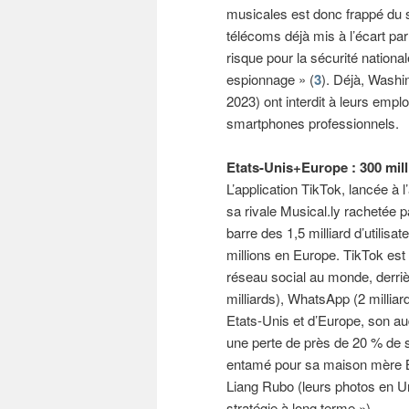
musicales est donc frappé du
télécoms déjà mis à l’écart p
risque pour la sécurité national
espionnage » (
3
). Déjà, Washi
2023) ont interdit à leurs emplo
smartphones professionnels.
Etats-Unis+Europe : 300 mill
L’application TikTok, lancée à
sa rivale Musical.ly rachetée
barre des 1,5 milliard d’utilis
millions en Europe. TikTok est
réseau social au monde, derrièr
milliards), WhatsApp (2 milliard
Etats-Unis et d’Europe, son aud
une perte de près de 20 % de sa
entamé pour sa maison mère 
Liang Rubo (leurs photos en U
stratégie à long terme »).