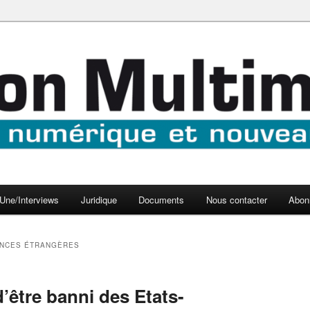
aux médias
médi@
Une/Interviews
Juridique
Documents
Nous contacter
Abon
NCES ÉTRANGÈRES
’être banni des Etats-