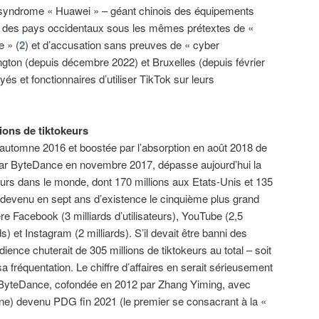
 syndrome « Huawei » – géant chinois des équipements
ar des pays occidentaux sous les mêmes prétextes de «
e » (
2
) et d’accusation sans preuves de « cyber
ngton (depuis décembre 2022) et Bruxelles (depuis février
yés et fonctionnaires d’utiliser TikTok sur leurs
ions de tiktokeurs
 l’automne 2016 et boostée par l’absorption en août 2018 de
 par ByteDance en novembre 2017, dépasse aujourd’hui la
ateurs dans le monde, dont 170 millions aux Etats-Unis et 135
 devenu en sept ans d’existence le cinquième plus grand
e Facebook (3 milliards d’utilisateurs), YouTube (2,5
s) et Instagram (2 milliards). S’il devait être banni des
ience chuterait de 305 millions de tiktokeurs au total – soit
 fréquentation. Le chiffre d’affaires en serait sérieusement
ByteDance, cofondée en 2012 par Zhang Yiming, avec
ne) devenu PDG fin 2021 (le premier se consacrant à la «