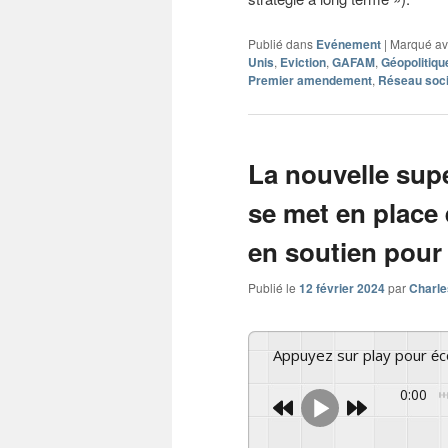
Publié dans
Evénement
|
Marqué a
Unis
,
Eviction
,
GAFAM
,
Géopolitiqu
Premier amendement
,
Réseau soci
La nouvelle supe
se met en place
en soutien pour 
Publié le
12 février 2024
par
Charle
Appuyez sur play pour é
0:00