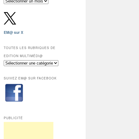
Archives
gratuites
depuis
2009,
sauf
les
EM@ sur X
12
derniers
mois
TOUTES LES RUBRIQUES DE
réservés
EDITION MULTIMÉDI@
aux
Toutes
abonnés.
les
rubriques
SUIVEZ EM@ SUR FACEBOOK
de
Edition
Multimédi@
PUBLICITÉ