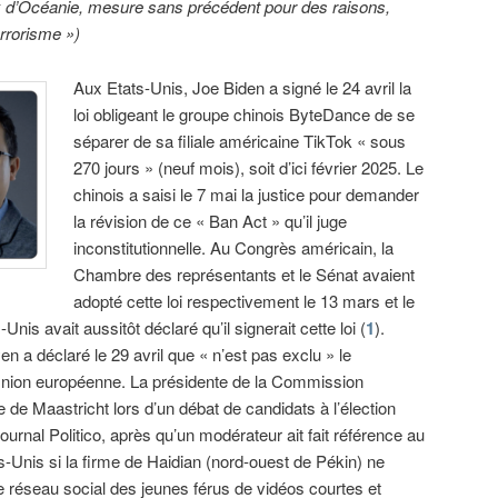
k d’Océanie, mesure sans précédent pour des raisons,
errorisme »)
Aux Etats-Unis, Joe Biden a signé le 24 avril la
loi obligeant le groupe chinois ByteDance de se
séparer de sa filiale américaine TikTok « sous
270 jours » (neuf mois), soit d’ici février 2025. Le
chinois a saisi le 7 mai la justice pour demander
la révision de ce « Ban Act » qu’il juge
inconstitutionnelle. Au Congrès américain, la
Chambre des représentants et le Sénat avaient
adopté cette loi respectivement le 13 mars et le
Unis avait aussitôt déclaré qu’il signerait cette loi (
1
).
 a déclaré le 29 avril que « n’est pas exclu » le
Union européenne. La présidente de la Commission
e Maastricht lors d’un débat de candidats à l’élection
urnal Politico, après qu’un modérateur ait fait référence au
s-Unis si la firme de Haidian (nord-ouest de Pékin) ne
Le réseau social des jeunes férus de vidéos courtes et