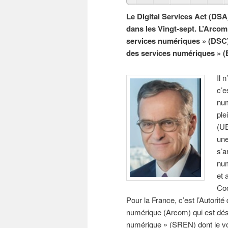
Le Digital Services Act (DSA)
dans les Vingt-sept. L’Arcom
services numériques » (DSC)
des services numériques » 
Il 
c’e
num
ple
(UE
une
s’a
num
et 
Coo
Pour la France, c’est l’Autorit
numérique (Arcom) qui est dési
numérique » (SREN) dont le vot