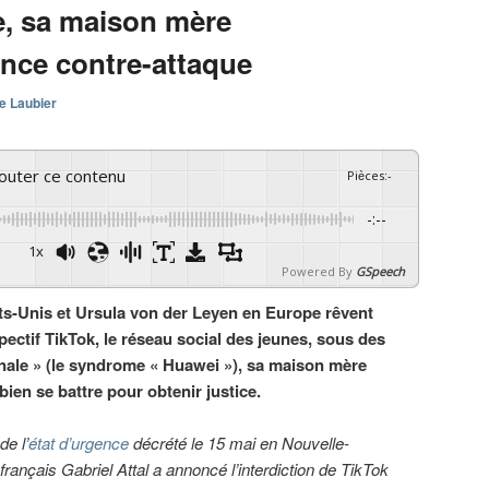
e, sa maison mère
nce contre-attaque
e Laubier
couter ce contenu
Pièces
:
-
-:--
1x
Powered By
GSpeech
ts-Unis et Ursula von der Leyen en Europe rêvent
pectif TikTok, le réseau social des jeunes, sous des
onale » (le syndrome « Huawei »), sa maison mère
en se battre pour obtenir justice.
de l’
état d’urgence
décrété le 15 mai en Nouvelle-
français Gabriel Attal a annoncé l’interdiction de TikTok