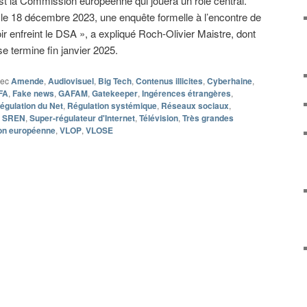
est la Commission européenne qui jouera un rôle central.
, le 18 décembre 2023, une enquête formelle à l’encontre de
r enfreint le DSA », a expliqué Roch-Olivier Maistre, dont
se termine fin janvier 2025.
vec
Amende
,
Audiovisuel
,
Big Tech
,
Contenus illicites
,
Cyberhaine
,
FA
,
Fake news
,
GAFAM
,
Gatekeeper
,
Ingérences étrangères
,
égulation du Net
,
Régulation systémique
,
Réseaux sociaux
,
,
SREN
,
Super-régulateur d'Internet
,
Télévision
,
Très grandes
on européenne
,
VLOP
,
VLOSE