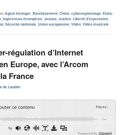
vec
Agent étranger
,
Bannissement
,
Chine
,
cyberespionnage
,
Etats-
e
,
Ingérences étrangères
,
Jeunes
,
Justice
,
Liberté d'expression
,
al
,
Sécurité nationale
,
Union européenne
,
Vidéo
,
Vidéo musicale
r-régulation d’Internet
 en Europe, avec l’Arcom
la France
s de Laubier
couter ce contenu
Pièces
:
-
-:--
1x
Powered By
GSpeech