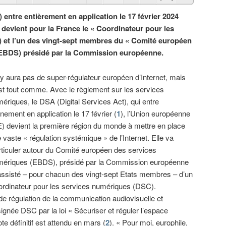
 entre entièrement en application le 17 février 2024
 devient pour la France le « Coordinateur pour les
 et l’un des vingt-sept membres du « Comité européen
(EBDS) présidé par la Commission européenne.
n’y aura pas de super-régulateur européen d’Internet, mais
st tout comme. Avec le règlement sur les services
ériques, le DSA (Digital Services Act), qui entre
inement en application le 17 février (
1
), l’Union européenne
) devient la première région du monde à mettre en place
 vaste « régulation systémique » de l’Internet. Elle va
rticuler autour du Comité européen des services
ériques (EBDS), présidé par la Commission européenne
assisté – pour chacun des vingt-sept Etats membres – d’un
rdinateur pour les services numériques (DSC).
é de régulation de la communication audiovisuelle et
gnée DSC par la loi « Sécuriser et réguler l’espace
e définitif est attendu en mars (
2
). « Pour moi, europhile,