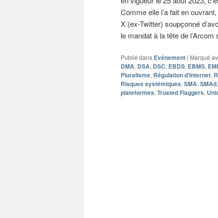
en vigueur le 25 août 2023, c’
Comme elle l’a fait en ouvrant
X (ex-Twitter) soupçonné d’avoi
le mandat à la tête de l’Arcom 
Publié dans
Evénement
|
Marqué a
DMA
,
DSA
,
DSC
,
EBDS
,
EBMS
,
EM
Pluralisme
,
Régulation d'Internet
,
R
Risques systémiques
,
SMA
,
SMAd
plateformes
,
Trusted Flaggers
,
Uni