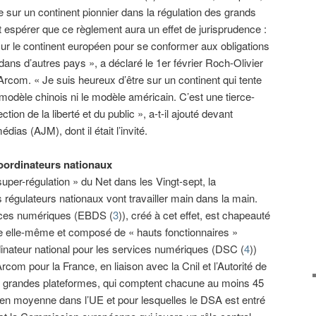
re sur un continent pionnier dans la régulation des grands
espérer que ce règlement aura un effet de jurisprudence :
sur le continent européen pour se conformer aux obligations
 dans d’autres pays », a déclaré le 1er février Roch-Olivier
’Arcom. « Je suis heureux d’être sur un continent qui tente
modèle chinois ni le modèle américain. C’est une tierce-
tion de la liberté et du public », a-t-il ajouté devant
dias (AJM), dont il était l’invité.
oordinateurs nationaux
uper-régulation » du Net dans les Vingt-sept, la
égulateurs nationaux vont travailler main dans la main.
ices numériques (EBDS (
3
)), créé à cet effet, est chapeauté
 elle-même et composé de « hauts fonctionnaires »
inateur national pour les services numériques (DSC (
4
))
rcom pour la France, en liaison avec la Cnil et l’Autorité de
ès grandes plateformes, qui comptent chacune au moins 45
is en moyenne dans l’UE et pour lesquelles le DSA est entré