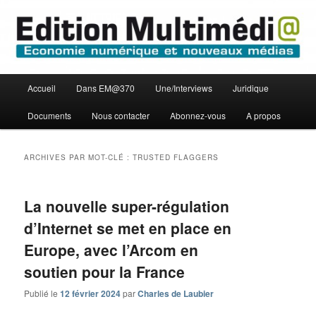
Aller
Aller
Economie numérique et Nouveaux médias
au
au
contenu
contenu
principal
secondaire
Edition Multimédi@
Menu
Accueil
Dans EM@370
Une/Interviews
Juridique
principal
Documents
Nous contacter
Abonnez-vous
A propos
ARCHIVES PAR MOT-CLÉ :
TRUSTED FLAGGERS
La nouvelle super-régulation
d’Internet se met en place en
Europe, avec l’Arcom en
soutien pour la France
Publié le
12 février 2024
par
Charles de Laubier