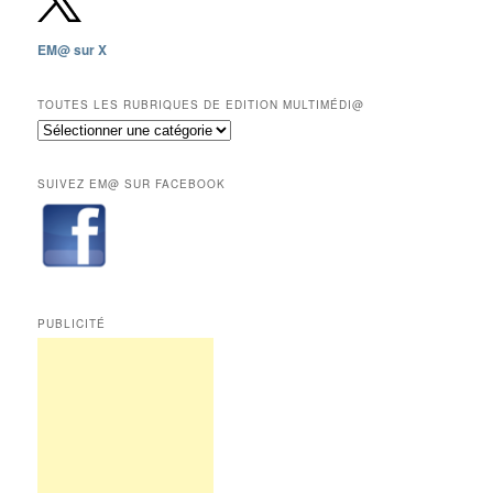
sauf
les
EM@ sur X
12
derniers
mois
TOUTES LES RUBRIQUES DE EDITION MULTIMÉDI@
réservés
Toutes
aux
les
abonnés.
rubriques
SUIVEZ EM@ SUR FACEBOOK
de
Edition
Multimédi@
PUBLICITÉ