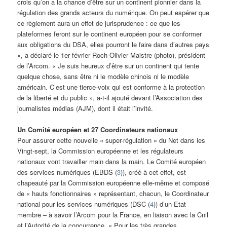
crois qu’on a la chance d’être sur un continent pionnier dans la
régulation des grands acteurs du numérique. On peut espérer que
ce règlement aura un effet de jurisprudence : ce que les
plateformes feront sur le continent européen pour se conformer
aux obligations du DSA, elles pourront le faire dans d’autres pays
», a déclaré le 1er février Roch-Olivier Maistre (photo), président
de l’Arcom. « Je suis heureux d’être sur un continent qui tente
quelque chose, sans être ni le modèle chinois ni le modèle
américain. C’est une tierce-voix qui est conforme à la protection
de la liberté et du public », a-t-il ajouté devant l’Association des
journalistes médias (AJM), dont il était l’invité.
Un Comité européen et 27 Coordinateurs nationaux
Pour assurer cette nouvelle « super-régulation » du Net dans les
Vingt-sept, la Commission européenne et les régulateurs
nationaux vont travailler main dans la main. Le Comité européen
des services numériques (EBDS (
3
)), créé à cet effet, est
chapeauté par la Commission européenne elle-même et composé
de « hauts fonctionnaires » représentant, chacun, le Coordinateur
national pour les services numériques (DSC (
4
)) d’un Etat
membre – à savoir l’Arcom pour la France, en liaison avec la Cnil
et l’Autorité de la concurrence. « Pour les très grandes