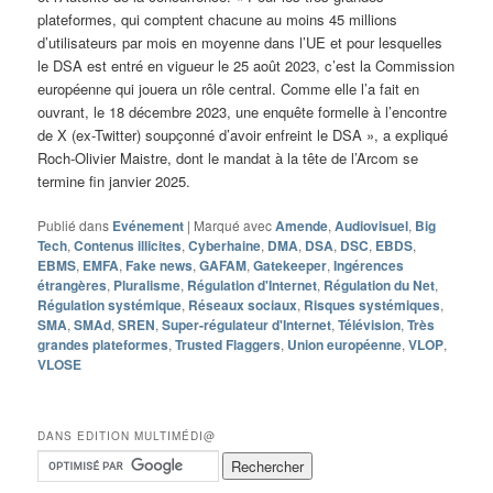
plateformes, qui comptent chacune au moins 45 millions
d’utilisateurs par mois en moyenne dans l’UE et pour lesquelles
le DSA est entré en vigueur le 25 août 2023, c’est la Commission
européenne qui jouera un rôle central. Comme elle l’a fait en
ouvrant, le 18 décembre 2023, une enquête formelle à l’encontre
de X (ex-Twitter) soupçonné d’avoir enfreint le DSA », a expliqué
Roch-Olivier Maistre, dont le mandat à la tête de l’Arcom se
termine fin janvier 2025.
Publié dans
Evénement
|
Marqué avec
Amende
,
Audiovisuel
,
Big
Tech
,
Contenus illicites
,
Cyberhaine
,
DMA
,
DSA
,
DSC
,
EBDS
,
EBMS
,
EMFA
,
Fake news
,
GAFAM
,
Gatekeeper
,
Ingérences
étrangères
,
Pluralisme
,
Régulation d'Internet
,
Régulation du Net
,
Régulation systémique
,
Réseaux sociaux
,
Risques systémiques
,
SMA
,
SMAd
,
SREN
,
Super-régulateur d'Internet
,
Télévision
,
Très
grandes plateformes
,
Trusted Flaggers
,
Union européenne
,
VLOP
,
VLOSE
DANS EDITION MULTIMÉDI@