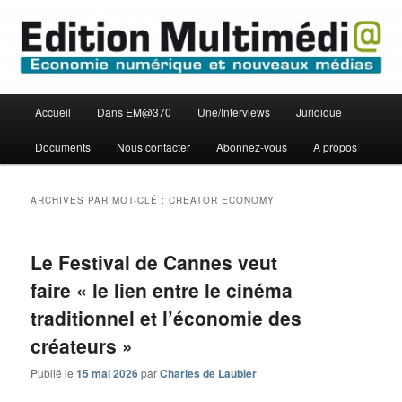
Aller
Aller
Economie numérique et Nouveaux médias
au
au
contenu
contenu
principal
secondaire
Edition Multimédi@
Menu
Accueil
Dans EM@370
Une/Interviews
Juridique
principal
Documents
Nous contacter
Abonnez-vous
A propos
ARCHIVES PAR MOT-CLÉ :
CREATOR ECONOMY
Le Festival de Cannes veut
faire « le lien entre le cinéma
traditionnel et l’économie des
créateurs »
Publié le
15 mai 2026
par
Charles de Laubier