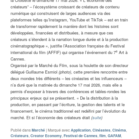
la Croisette le dimanche 17 mai 2026. « L’”économie des
créateurs” – l’écosystème croissant de créateurs de contenu
numérique qui construisent de larges audiences via des
plateformes telles qu’Instagram, YouTube et TikTok – est en train
de transformer rapidement la manière dont les histoires sont
développées, financées et distribuées, à mesure que ces
créateurs s’étendent à la narration longue durée et à la production
cinématographique », justifie l’Association française du Festival
e
international du film (AFFIF) qui organise l’événement du 7
Art à
Cannes.
Organisé par le Marché du Film, sous la houlette de son directeur
délégué Guillaume Esmiol
(photo)
, cette première rencontre entre
deux mondes très différents – les cinéastes et les influenceurs –
n’a duré que la matinée du dimanche 17 mai 2026, mais elle a
permis d’exposer à travers des conférences et tables-rondes les
principaux enjeux qui se présentent. « De la distribution à la
production, en passant par l’écriture, la gestion des talents et le
financement, le cinéma traditionnel est redéfini par l’évolution du
marché. Et si l’économie des créateurs était
(
suite
)
Publié dans
Marché
|
Marqué avec
Application
,
Cinéastes
,
Cinéma
,
Créateurs
,
Creator Economy
,
Festival de Cannes
,
film
,
GAFAM
,