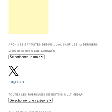
ARCHIVES GRATUITES DEPUIS 2009, SAUF LES 12 DERNIERS
MOIS RÉSERVÉS AUX ABONNÉS.
Archives
gratuites
depuis
2009,
sauf
les
EM@ sur X
12
derniers
mois
TOUTES LES RUBRIQUES DE EDITION MULTIMÉDI@
réservés
Toutes
aux
les
abonnés.
rubriques