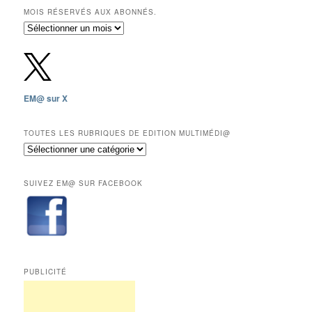
MOIS RÉSERVÉS AUX ABONNÉS.
Archives
gratuites
depuis
2009,
sauf
les
EM@ sur X
12
derniers
mois
TOUTES LES RUBRIQUES DE EDITION MULTIMÉDI@
réservés
Toutes
aux
les
abonnés.
rubriques
SUIVEZ EM@ SUR FACEBOOK
de
Edition
Multimédi@
PUBLICITÉ