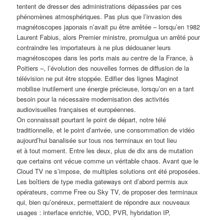
tentent de dresser des administrations dépassées par ces
phénomènes atmosphériques. Pas plus que l’invasion des
magnétoscopes japonais n’avait pu être arrêtée – lorsqu’en 1982
Laurent Fabius, alors Premier ministre, promulgua un arrêté pour
contraindre les importateurs à ne plus dédouaner leurs
magnétoscopes dans les ports mais au centre de la France, à
Poitiers –, l’évolution des nouvelles formes de diffusion de la
télévision ne put être stoppée. Edifier des lignes Maginot
mobilise inutilement une énergie précieuse, lorsqu’on en a tant
besoin pour la nécessaire modernisation des activités
audiovisuelles françaises et européennes.
On connaissait pourtant le point de départ, notre télé
traditionnelle, et le point d’arrivée, une consommation de vidéo
aujourd’hui banalisée sur tous nos terminaux en tout lieu
et à tout moment. Entre les deux, plus de dix ans de mutation
que certains ont vécue comme un véritable chaos. Avant que le
Cloud TV ne s’impose, de multiples solutions ont été proposées.
Les boîtiers de type media gateways ont d’abord permis aux
opérateurs, comme Free ou Sky TV, de proposer des terminaux
qui, bien qu’onéreux, permettaient de répondre aux nouveaux
usages : interface enrichie, VOD, PVR, hybridation IP,