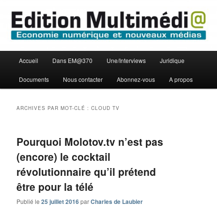
Aller
Aller
Economie numérique et Nouveaux médias
au
au
contenu
contenu
principal
secondaire
Edition Multimédi@
Menu
Accueil
Dans EM@370
Une/Interviews
Juridique
principal
Documents
Nous contacter
Abonnez-vous
A propos
ARCHIVES PAR MOT-CLÉ :
CLOUD TV
Pourquoi Molotov.tv n’est pas
(encore) le cocktail
révolutionnaire qu’il prétend
être pour la télé
Publié le
25 juillet 2016
par
Charles de Laubier