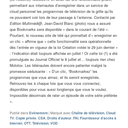
permettant aux internautes d’enregistrer dans un service de
cloud personnel les programmes de télévision de la grille qu’ils
ne pouvaient voir lors de leur passage à l’antenne. Contacté par
Edition Multimédi@
, Jean-David Blanc (photo) nous a assuré
que Bookmarks sera disponible « dans le courant de l’été ».
Pourtant, le nouveau site de télé qui promettait d’« enregistrer en
un clic » affirme que « cette fonctionnalité sera opérationnelle
dès l’entrée en vigueur de la loi Création votée le 29 juin dernier »
: l’indication était toujours affichée en juillet ! Or cette loi (
1
) a été
promulguée au Journal Officiel le 8 juillet et… toujours rien chez
Molotov. Les télénautes doivent encore patienter malgré la
promesse séduisante : « D’un clic, “Bookmarkez” les
programmes que vous aimez, et ils seront enregistrés.
Retrouvez-les à chaque fois que vous vous connectez,
disponibles pour vous aussi longtemps que vous le voulez.
Impossible désormais de rater un épisode de votre série préférée
».
Publié dans
Evénement
|
Marqué avec
Chaîne de télévision
,
Cloud
TV
,
Copie privée
,
CSA
,
Droits d’auteur
,
FAI
,
Fournisseur d’accès à
Internet
,
OTT
,
Télévision
,
VOD