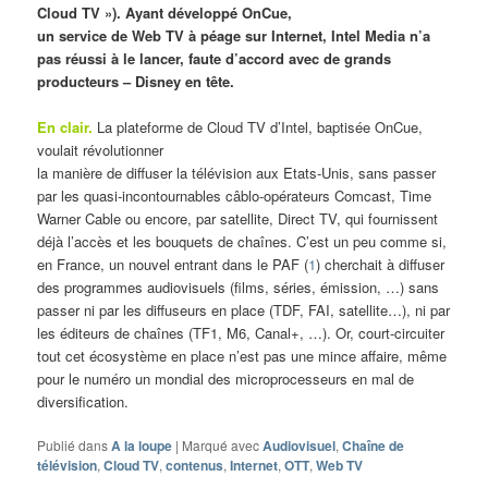
Cloud TV »). Ayant développé OnCue,
un service de Web TV à péage sur Internet, Intel Media n’a
pas réussi à le lancer, faute d’accord avec de grands
producteurs – Disney en tête.
En clair.
La plateforme de Cloud TV d’Intel, baptisée OnCue,
voulait révolutionner
la manière de diffuser la télévision aux Etats-Unis, sans passer
par les quasi-incontournables câblo-opérateurs Comcast, Time
Warner Cable ou encore, par satellite, Direct TV, qui fournissent
déjà l’accès et les bouquets de chaînes. C’est un peu comme si,
en France, un nouvel entrant dans le PAF (
1
) cherchait à diffuser
des programmes audiovisuels (films, séries, émission, …) sans
passer ni par les diffuseurs en place (TDF, FAI, satellite…), ni par
les éditeurs de chaînes (TF1, M6, Canal+, …). Or, court-circuiter
tout cet écosystème en place n’est pas une mince affaire, même
pour le numéro un mondial des microprocesseurs en mal de
diversification.
Publié dans
A la loupe
|
Marqué avec
Audiovisuel
,
Chaîne de
télévision
,
Cloud TV
,
contenus
,
Internet
,
OTT
,
Web TV