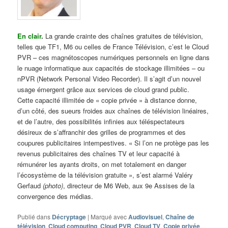
En clair
.
La grande crainte des chaînes gratuites de télévision,
telles que TF1, M6 ou celles de France Télévision, c’est le Cloud
PVR – ces magnétoscopes numériques personnels en ligne dans
le nuage informatique aux capacités de stockage illimitées – ou
nPVR (Network Personal Video Recorder). Il s’agit d’un nouvel
usage émergent grâce aux services de cloud grand public.
Cette capacité illimitée de « copie privée » à distance donne,
d’un côté, des sueurs froides aux chaînes de télévision linéaires,
et de l’autre, des possibilités infinies aux téléspectateurs
désireux de s’affranchir des grilles de programmes et des
coupures publicitaires intempestives. « Si l’on ne protège pas les
revenus publicitaires des chaînes TV et leur capacité à
rémunérer les ayants droits, on met totalement en danger
l’écosystème de la télévision gratuite », s’est alarmé Valéry
Gerfaud
(photo)
, directeur de M6 Web, aux 9e Assises de la
convergence des médias.
Publié dans
Décryptage
|
Marqué avec
Audiovisuel
,
Chaîne de
télévision
,
Cloud computing
,
Cloud PVR
,
Cloud TV
,
Copie privée
,