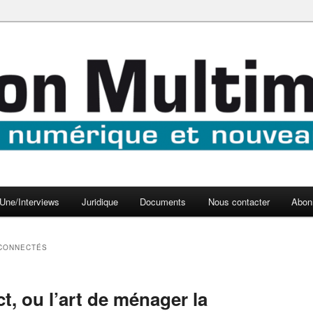
aux médias
médi@
Une/Interviews
Juridique
Documents
Nous contacter
Abon
CONNECTÉS
ct, ou l’art de ménager la