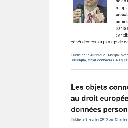
de ce 
rempla
probab
améric
par la
car ell
généralement au partage de do
Publié dans
Juridique
|
Marqué ave
Juridique
,
Objet connectés
,
Régula
Les objets conn
au droit europée
données person
Publié le
9 février 2015
par
Charles