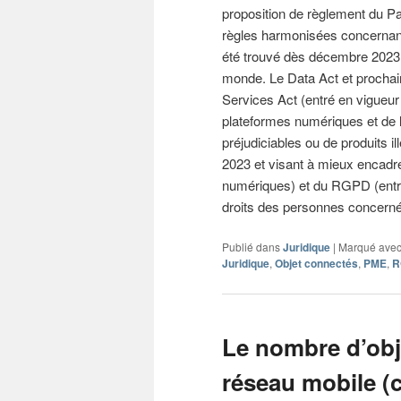
proposition de règlement du Pa
règles harmonisées concernant l’
été trouvé dès décembre 2023
monde. Le Data Act et prochain
Services Act (entré en vigueur 
plateformes numériques et de lut
préjudiciables ou de produits i
2023 et visant à mieux encadr
numériques) et du RGPD (entré 
droits des personnes concerné
Publié dans
Juridique
|
Marqué ave
Juridique
,
Objet connectés
,
PME
,
R
Le nombre d’obj
réseau mobile (c