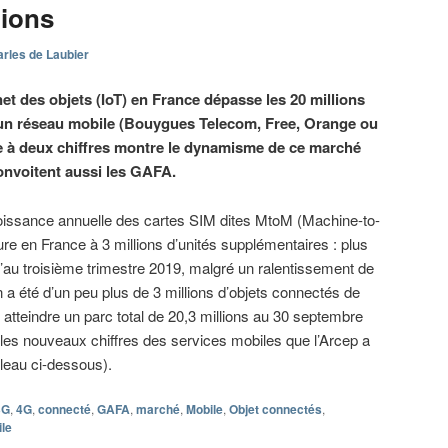
lions
rles de Laubier
rnet des objets (IoT) en France dépasse les 20 millions
 un réseau mobile (Bouygues Telecom, Free, Orange ou
e à deux chiffres montre le dynamisme de ce marché
convoitent aussi les GAFA.
roissance annuelle des cartes SIM dites MtoM (Machine-to-
re en France à 3 millions d’unités supplémentaires : plus
’au troisième trimestre 2019, malgré un ralentissement de
 a été d’un peu plus de 3 millions d’objets connectés de
 atteindre un parc total de 20,3 millions au 30 septembre
 les nouveaux chiffres des services mobiles que l’Arcep a
bleau ci-dessous).
3G
,
4G
,
connecté
,
GAFA
,
marché
,
Mobile
,
Objet connectés
,
le