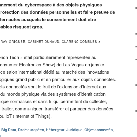
longement du cyberespace à des objets physiques
protection des données personnelles et faire preuve de
nternautes auxquels le consentement doit être
ables risquent gros.
ERAV GRIGUER, CABINET DUNAUD, CLARENC COMBLES &
ench Tech » était particulièrement représentée au
nsumer Electronics Show) de Las Vegas en janvier
, ce salon international dédié au marché des innovations
ogiques grand public et en particulier aux objets connectés.
ts connectés sont le fruit de l’extension d’Internet aux
du monde physique via des systèmes d’identification
ique normalisés et sans fil qui permettent de collecter,
, traiter, communiquer, transférer et partager des données
 ou IoT (Internet of Things).
c
Big Data
,
Droit européen
,
Hébergeur
,
Juridique
,
Objet connectés
,
n