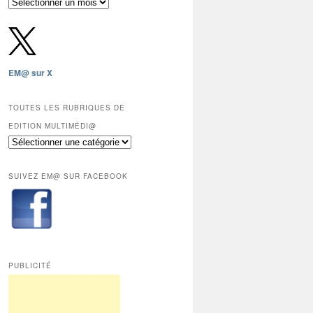
Archives
gratuites
depuis
2009,
sauf
les
EM@ sur X
12
derniers
mois
TOUTES LES RUBRIQUES DE
réservés
EDITION MULTIMÉDI@
aux
Toutes
abonnés.
les
rubriques
SUIVEZ EM@ SUR FACEBOOK
de
Edition
Multimédi@
PUBLICITÉ