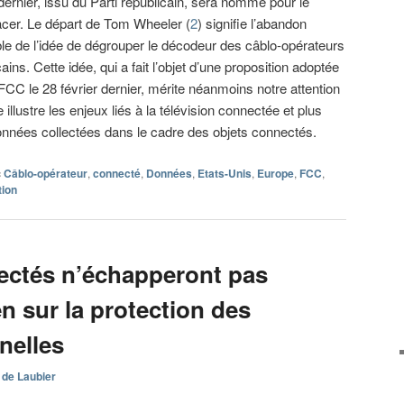
dernier, issu du Parti républicain, sera nommé pour le
cer. Le départ de Tom Wheeler (
2
) signifie l’abandon
le de l’idée de dégrouper le décodeur des câblo-opérateurs
ains. Cette idée, qui a fait l’objet d’une proposition adoptée
 FCC le 28 février dernier, mérite néanmoins notre attention
e illustre les enjeux liés à la télévision connectée et plus
nnées collectées dans le cadre des objets connectés.
c
Câblo-opérateur
,
connecté
,
Données
,
Etats-Unis
,
Europe
,
FCC
,
tion
ectés n’échapperont pas
n sur la protection des
nelles
 de Laubier