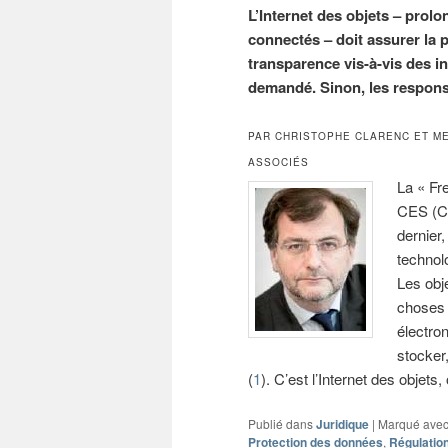
L’Internet des objets – pro
connectés – doit assurer la 
transparence vis-à-vis des i
demandé. Sinon, les respons
PAR CHRISTOPHE CLARENC ET M
ASSOCIÉS
La « Fr
CES (Co
dernier
technol
Les obje
choses 
électron
stocker
(
1
). C’est l’Internet des objets,
Publié dans
Juridique
|
Marqué ave
Protection des données
,
Régulatio