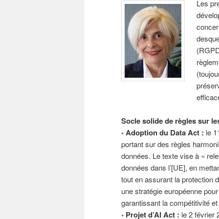
Les pr
dévelo
concer
desque
(RGPD)
règleme
(toujo
préserv
efficac
Socle solide de règles sur l
•
Adoption du Data Act :
le 1
portant sur des règles harmonis
données. Le texte vise à « relev
données dans l’[UE], en mettant 
tout en assurant la protection
une stratégie européenne pour
garantissant la compétitivité et
•
Projet d’AI Act :
le 2 février 