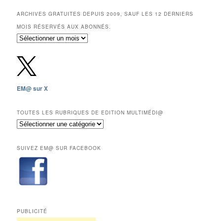
ARCHIVES GRATUITES DEPUIS 2009, SAUF LES 12 DERNIERS
MOIS RÉSERVÉS AUX ABONNÉS.
Archives
gratuites
depuis
2009,
sauf
les
EM@ sur X
12
derniers
mois
TOUTES LES RUBRIQUES DE EDITION MULTIMÉDI@
réservés
Toutes
aux
les
abonnés.
rubriques
SUIVEZ EM@ SUR FACEBOOK
de
Edition
Multimédi@
PUBLICITÉ