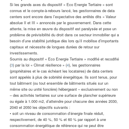
Si les grands axes du dispositif « Eco Energie Tertiaire » sont
connus et le compte-à-rebours lancé, les gestionnaires de data
centers sont encore dans l’expectative des arrêtés dits « Valeur
absolue II et III » annoncés par le gouvernement. Dans cette
attente, la mise en œuvre du dispositif est paralysée et pose un
problème de prévisibilité du droit dans ce secteur immobilier qui a
besoin d’une stabilité juridique dès lors qu’il mobilise d’importants
capitaux et nécessite de longues durées de retour sur
investissements.
Soumis au dispositif « Eco Energie Tertiaire » modifié et recodifié
(
3
) par la loi « Climat résilience » (
4
), les gestionnaires
(propriétaires et le cas échéant les locataires) de data centers
sont appelés à plus de sobriété énergétique. Ils sont tenus, pour
tout bâtiment (ou tout ensemble de bâtiments situés sur un
même site ou unité foncière) hébergeant – exclusivement ou non
– des activités tertiaires sur une surface de plancher supérieure
ou égale à 1.000 m2, d’atteindre pour chacune des années 2030,
2040 et 2050 les objectifs suivants :
• soit un niveau de consommation d’énergie finale réduit,
respectivement, de 40 %, 50 % et 60 % par rapport à une
consommation énergétique de référence qui ne peut être