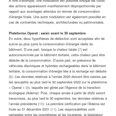
A titre d’exemple, une modulation est possible lorsque les coûts
des actions apparaissent manifestement disproportionnés par
rapport aux avantages attendus en termes de consommation
d’énergie finale. Une autre modulation est également possible en
cas de contraintes techniques, architecturales ou patrimoniales.
Plateforme Operat : saisir avant le 30 septembre
En outre, deux hypothèses de déduction sont acceptées afin de
suivre au plus juste la consommation d’énergie réelle du
bâtiment. D’une part, lorsque la chaleur fatale (
7
) est
autoconsommée par le bâtiment tertiaire, cette chaleur peut être
déduite de la consommation. D’autre part, en présence de
véhicules électriques et hybrides rechargeables dans le bâtiment
tertiaire, la consommation d’énergie liée à la recharge est déduite
(
8
). Les données relatives à l’année 2020 doivent être saisies par
les assujettis au plus tard le 30 septembre 2022 sur la plateforme
« Operat » (
9
), laquelle est gérée par l’Agence de la transition
écologique (Ademe). Puis, chaque année à partir de 2022 seront
transmises, au plus tard le 30 septembre, les données relatives à
l’année précédente (
10
). La première vérification par l’Ademe est
fixée au 31 décembre 2031 (
11
). Les responsabilités sont
partagées entre les propriétaires et les locataires, le législateur