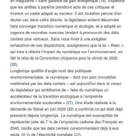
en irrégularité » sans garantie de gain énergétique (
19
). Espérons
que les arrêtés à paraître prendront acte de ces critiques et
fixeront un cadre adapté au secteur. Il est toutefois permis d’en
douter car, dans cette attente, le législateur entend désormais
faire converger transition numérique et écologie, et a adopté en
urgence de nouvelles mesures tendant à promouvoir des data
centers plus vertueux. Sans nous livrer à une exégèse
exhaustive de ses dispositions, soulignerons que la loi « Reen »,
qui vise à réduire l’impact du numérique sur l’environnement, se
fait le relai de la Convention citoyenne pour le climat de 2020
(
20
).
Longtemps qualifié d’angle mort des politiques
environnementales, le numérique – dont son parc immobilier
matérialisé par les data centers – est aujourd’hui dans le viseur
du législateur qui ambitionne de « faire du numérique un
accélérateur de la transition écologique à l’empreinte
environnementale soutenable » (
21
). Une étude réalisée à la
demande du Sénat en juin 2020 (
22
) a confirmé ce qui était déjà
pressenti depuis longtemps. Le numérique est susceptible de
représenter près de 7 % de l’empreinte carbone des Français en
2040, tandis que les data centers consommeraient déjà à eux
seuls 10 % de l’électricité mondiale (
23
).