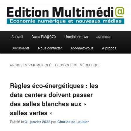
Aller
Aller
Economie numérique et Nouveaux médias
au
au
contenu
contenu
principal
secondaire
Edition Multimédi@
Menu
Accueil
Dans EM@370
Une/Interviews
Juridique
principal
Documents
Nous contacter
Abonnez-vous
A propos
ARCHIVES PAR MOT-CLÉ :
ÉCOSYSTÈME MÉDIATIQUE
Règles éco-énergétiques : les
data centers doivent passer
des salles blanches aux «
salles vertes »
Publié le
31 janvier 2022
par
Charles de Laubier