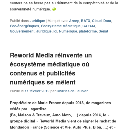
centers ne se fasse pas au détriment de la compétitivité et de la
souveraineté numérique.
@
Publié dans
Juridique
|
Marqué avec
Arcep
,
BATX
,
Cloud
,
Data
,
Éco-énergétiques
,
Écosystème Médiatique
,
GAFAM
,
Gouvernement
,
Juridique
,
loi
,
Numérique
,
plateforme
,
Sénat
Reworld Media réinvente un
écosystème médiatique où
contenus et publicités
numériques se mêlent
Publié le
11 février 2019
par
Charles de Laubier
Propriétaire de Marie France depuis 2013, de magazines
cédés par Lagardère
(Be, Maison & Travaux, Auto Moto, …) depuis 2014, le «
groupe digital » Reworld Media vient de signer le rachat de
Mondadori France (Science et Vie, Auto Plus, Biba, …) et «