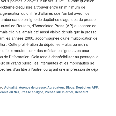
 Vous pointez le doigt sur un vrai sujet. La vraie question
problème d’équilibre à trouver entre un minimum de
 la génération du chiffre d’affaires que l’on fait avec nos
te surabondance en ligne de dépêches d’agences de presse
is aussi de Reuters, d’Associated Press (AP) ou encore de
ais elle n’a jamais été aussi visible depuis que la presse
ant les années 2000, accompagnée d’une multiplication de
tion. Cette prolifération de dépêches – plus ou moins
un effet « moutonnier » des médias en ligne, avec pour
 de l’information. Cela tend à décrédibiliser au passage le
eux du grand public, les internautes et les mobinautes se
êches d’un titre à l’autre, ou ayant une impression de déjà
vec
Actualité
,
Agence de presse
,
Agrégateur
,
Blogs
,
Dépêches AFP
,
éants du Net
,
Presse en ligne
,
Presse sur Internet
,
Réseaux