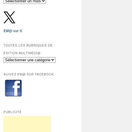
Archives
gratuites
depuis
2009,
sauf
les
EM@ sur X
12
derniers
mois
TOUTES LES RUBRIQUES DE
réservés
EDITION MULTIMÉDI@
aux
Toutes
abonnés.
les
rubriques
SUIVEZ EM@ SUR FACEBOOK
de
Edition
Multimédi@
PUBLICITÉ