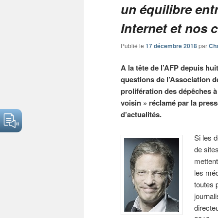
un équilibre entr
Internet et nos c
Publié le
17 décembre 2018
par
Cha
A la tête de l’AFP depuis hu
questions de l’Association 
prolifération des dépêches à 
voisin » réclamé par la pres
d’actualités.
Si les 
de site
mettent
les méd
toutes 
journal
directe