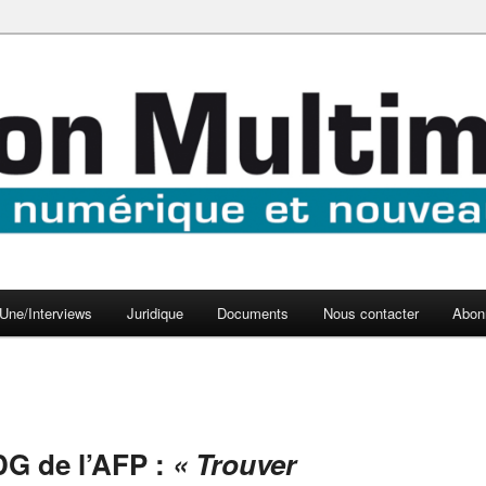
aux médias
médi@
Une/Interviews
Juridique
Documents
Nous contacter
Abon
DG de l’AFP :
« Trouver