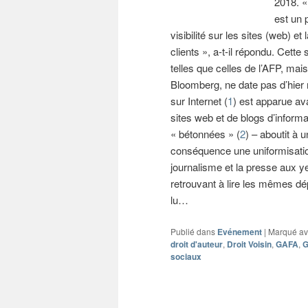
2018. «
est un 
visibilité sur les sites (web) et
clients », a-t-il répondu. Cet
telles que celles de l’AFP, ma
Bloomberg, ne date pas d’hier m
sur Internet (
1
) est apparue av
sites web et de blogs d’informa
« bétonnées » (
2
) – aboutit à 
conséquence une uniformisation
journalisme et la presse aux y
retrouvant à lire les mêmes dép
lu…
Publié dans
Evénement
|
Marqué a
droit d'auteur
,
Droit Voisin
,
GAFA
,
G
sociaux