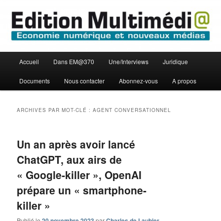
Aller
Aller
Economie numérique et Nouveaux médias
au
au
contenu
contenu
principal
secondaire
Edition Multimédi@
Menu
Accueil
Dans EM@370
Une/Interviews
Juridique
principal
Documents
Nous contacter
Abonnez-vous
A propos
ARCHIVES PAR MOT-CLÉ :
AGENT CONVERSATIONNEL
Un an après avoir lancé
ChatGPT, aux airs de
« Google-killer », OpenAI
prépare un « smartphone-
killer »
Publié le
20 novembre 2023
par
Charles de Laubier