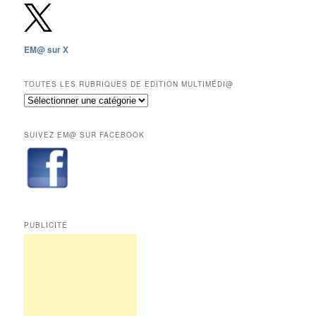
depuis
2009,
sauf
les
EM@ sur X
12
derniers
mois
TOUTES LES RUBRIQUES DE EDITION MULTIMÉDI@
réservés
Toutes
aux
les
abonnés.
rubriques
SUIVEZ EM@ SUR FACEBOOK
de
Edition
Multimédi@
PUBLICITÉ