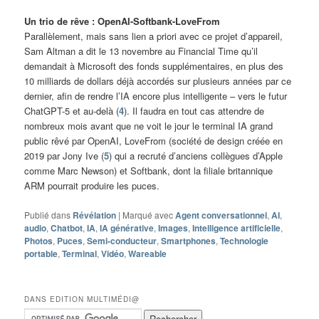
Un trio de rêve : OpenAI-Softbank-LoveFrom
Parallèlement, mais sans lien a priori avec ce projet d’appareil,
Sam Altman a dit le 13 novembre au Financial Time qu’il
demandait à Microsoft des fonds supplémentaires, en plus des
10 milliards de dollars déjà accordés sur plusieurs années par ce
dernier, afin de rendre l’IA encore plus intelligente – vers le futur
ChatGPT-5 et au-delà (
4
). Il faudra en tout cas attendre de
nombreux mois avant que ne voit le jour le terminal IA grand
public rêvé par OpenAI, LoveFrom (société de design créée en
2019 par Jony Ive (
5
) qui a recruté d’anciens collègues d’Apple
comme Marc Newson) et Softbank, dont la filiale britannique
ARM pourrait produire les puces.
Publié dans
Révélation
|
Marqué avec
Agent conversationnel
,
AI
,
audio
,
Chatbot
,
IA
,
IA générative
,
Images
,
Intelligence artificielle
,
Photos
,
Puces
,
Semi-conducteur
,
Smartphones
,
Technologie
portable
,
Terminal
,
Vidéo
,
Wareable
DANS EDITION MULTIMÉDI@