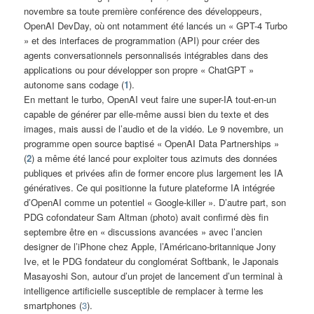
novembre sa toute première conférence des développeurs,
OpenAI DevDay, où ont notamment été lancés un « GPT-4 Turbo
» et des interfaces de programmation (API) pour créer des
agents conversationnels personnalisés intégrables dans des
applications ou pour développer son propre « ChatGPT »
autonome sans codage (
1
).
En mettant le turbo, OpenAI veut faire une super-IA tout-en-un
capable de générer par elle-même aussi bien du texte et des
images, mais aussi de l’audio et de la vidéo. Le 9 novembre, un
programme open source baptisé « OpenAI Data Partnerships »
(
2
) a même été lancé pour exploiter tous azimuts des données
publiques et privées afin de former encore plus largement les IA
génératives. Ce qui positionne la future plateforme IA intégrée
d’OpenAI comme un potentiel « Google-killer ». D’autre part, son
PDG cofondateur Sam Altman (photo) avait confirmé dès fin
septembre être en « discussions avancées » avec l’ancien
designer de l’iPhone chez Apple, l’Américano-britannique Jony
Ive, et le PDG fondateur du conglomérat Softbank, le Japonais
Masayoshi Son, autour d’un projet de lancement d’un terminal à
intelligence artificielle susceptible de remplacer à terme les
smartphones (
3
).