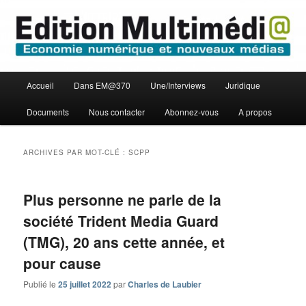
Aller
Aller
Economie numérique et Nouveaux médias
au
au
contenu
contenu
principal
secondaire
Edition Multimédi@
Menu
Accueil
Dans EM@370
Une/Interviews
Juridique
principal
Documents
Nous contacter
Abonnez-vous
A propos
ARCHIVES PAR MOT-CLÉ :
SCPP
Plus personne ne parle de la
société Trident Media Guard
(TMG), 20 ans cette année, et
pour cause
Publié le
25 juillet 2022
par
Charles de Laubier