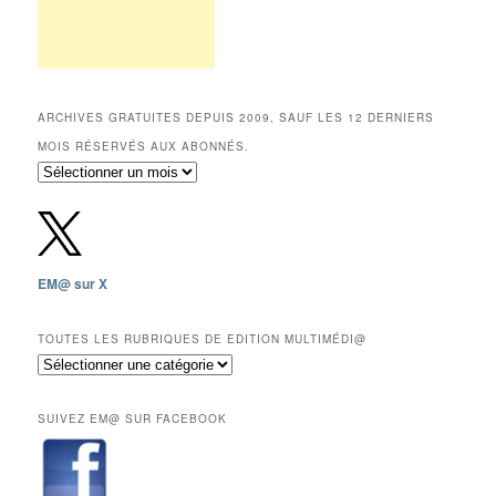
ARCHIVES GRATUITES DEPUIS 2009, SAUF LES 12 DERNIERS
MOIS RÉSERVÉS AUX ABONNÉS.
Archives
gratuites
depuis
2009,
sauf
les
EM@ sur X
12
derniers
mois
TOUTES LES RUBRIQUES DE EDITION MULTIMÉDI@
réservés
Toutes
aux
les
abonnés.
rubriques
SUIVEZ EM@ SUR FACEBOOK
de
Edition
Multimédi@