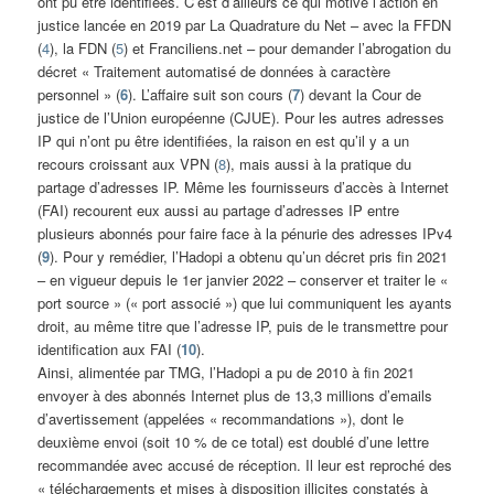
ont pu être identifiées. C’est d’ailleurs ce qui motive l’action en
justice lancée en 2019 par La Quadrature du Net – avec la FFDN
(
4
), la FDN (
5
) et Franciliens.net – pour demander l’abrogation du
décret « Traitement automatisé de données à caractère
personnel » (
6
). L’affaire suit son cours (
7
) devant la Cour de
justice de l’Union européenne (CJUE). Pour les autres adresses
IP qui n’ont pu être identifiées, la raison en est qu’il y a un
recours croissant aux VPN (
8
), mais aussi à la pratique du
partage d’adresses IP. Même les fournisseurs d’accès à Internet
(FAI) recourent eux aussi au partage d’adresses IP entre
plusieurs abonnés pour faire face à la pénurie des adresses IPv4
(
9
). Pour y remédier, l’Hadopi a obtenu qu’un décret pris fin 2021
– en vigueur depuis le 1er janvier 2022 – conserver et traiter le «
port source » (« port associé ») que lui communiquent les ayants
droit, au même titre que l’adresse IP, puis de le transmettre pour
identification aux FAI (
10
).
Ainsi, alimentée par TMG, l’Hadopi a pu de 2010 à fin 2021
envoyer à des abonnés Internet plus de 13,3 millions d’emails
d’avertissement (appelées « recommandations »), dont le
deuxième envoi (soit 10 % de ce total) est doublé d’une lettre
recommandée avec accusé de réception. Il leur est reproché des
« téléchargements et mises à disposition illicites constatés à