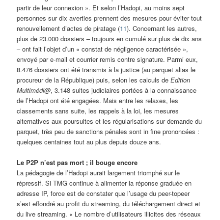
partir de leur connexion ». Et selon l’Hadopi, au moins sept
personnes sur dix averties prennent des mesures pour éviter tout
renouvellement d’actes de piratage (
11
). Concernant les autres,
plus de 23.000 dossiers – toujours en cumulé sur plus de dix ans
– ont fait l’objet d’un « constat de négligence caractérisée »,
envoyé par e-mail et courrier remis contre signature. Parmi eux,
8.476 dossiers ont été transmis à la justice (au parquet alias le
procureur de la République) puis, selon les calculs de
Edition
Multimédi@
, 3.148 suites judiciaires portées à la connaissance
de l’Hadopi ont été engagées. Mais entre les relaxes, les
classements sans suite, les rappels à la loi, les mesures
alternatives aux poursuites et les régularisations sur demande du
parquet, très peu de sanctions pénales sont in fine prononcées :
quelques centaines tout au plus depuis douze ans.
Le P2P n’est pas mort ; il bouge encore
La pédagogie de l’Hadopi aurait largement triomphé sur le
répressif. Si TMG continue à alimenter la réponse graduée en
adresse IP, force est de constater que l’usage du peer-topeer
s’est effondré au profit du streaming, du téléchargement direct et
du live streaming. « Le nombre d’utilisateurs illicites des réseaux