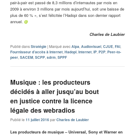
pair-à-pair est passé de 8,3 millions d’internautes par mois en
2009 à environ 3 millions par mois aujourd’hui, soit une baisse de
plus de 60 % », s’est félicitée l’Hadopi dans son dernier rapport
annuel.
@
Charles de Laubier
Publié dans
Stratégie
|
Marqué avec
Alpa
,
Audiovisuel
,
CJUE
,
FAI
,
Fournisseur d’accès à Internet
,
Hadopi
,
Internet
,
IP
,
P2P
,
Peer-to-
peer
,
SACEM
,
SCPP
,
sdrm
,
SPPF
Musique : les producteurs
décidés à aller jusqu’au bout
en justice contre la licence
légale des webradios
Publié le
11 juillet 2016
par
Charles de Laubier
Les producteurs de musique – Universal, Sony et Warner en