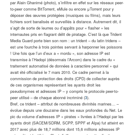
par Alain Ghanimé (photo), s’infiltre en effet sur les réseaux peer-
to-peer comme BitTorrent, eMule ou encore μTorrent pour y
déposer des œuvres protégées (musiques ou films), mais leurs
fichiers sont banalisés et surveillés à distance. Autrement dit, il
s’agit de sorte de leurres ou d’appâts pour « flasher » les
internautes pris en flagrant délit de piratage. C’est là que Trident
Media Guard porte bien son nom : un trident – du latin tridens –
est une fourche à trois pointes servant à harponner les poissons
! Une fois que l’un d’eux a « mordu », son adresse IP est
transmise à l’Hadopi (désormais l’Arcom) dans le cadre du «
traitement automatisé de données à caractère personnel » qui
avait été officialisé le 7 mars 2010. Ce cadre permet à la
commission de protection des droits (CPD) de collecter auprès
de ces organismes représentant les ayants droit les
pseudonymes et adresses IP – y compris le protocole peer-to-
peer utilisé – de chaque abonné incriminé (
3
).
Bref, ce trident – attribut de nombreuses divinités marines… –
évolue depuis une douzaine dans les eaux profondes du Net. Le
pic du volume d’adresses IP « pirates » livrées à l’Hadopi par les
ayants droit (SACEM/SDRM, SCPP, SPPF et Alpa) fut atteint en
2017 avec plus de 18,7 millions dont 15,6 millions adresses IP