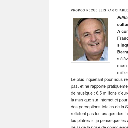
PROPOS RECUEILLIS PAR CHARLE
Edit
cultu
A com
Franc
s’inq
Berna
s’élèv
musiq
milli
Le plus inquiétant pour nous r
pas, et ne rapporte pratiqueme
de musique : 6,5 millions d’eu
la musique sur Internet et pou
des perceptions totales de la 
reflètent pas les usages des i
les plâtres », je pense que les 
déjà) de la prise de conscienc