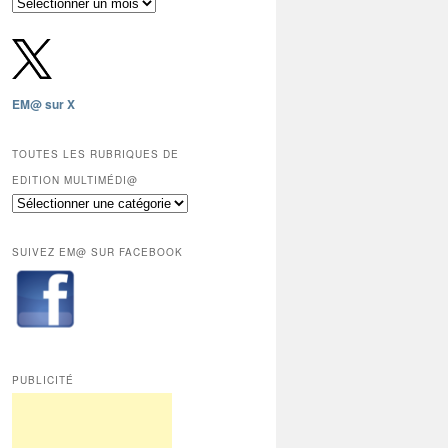
Archives
gratuites
depuis
2009,
sauf
les
EM@ sur X
12
derniers
mois
TOUTES LES RUBRIQUES DE
réservés
EDITION MULTIMÉDI@
aux
Toutes
abonnés.
les
rubriques
SUIVEZ EM@ SUR FACEBOOK
de
Edition
Multimédi@
PUBLICITÉ