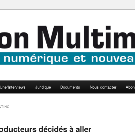
aux médias
médi@
Une/Interviews
Juridique
Documents
Nous contacter
Abon
STING
oducteurs décidés à aller