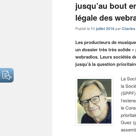
jusqu’au bout en
légale des webr
Publié le
11 juillet 2016
par
Charles
Les producteurs de musique –
un dossier très très solide »
webradios. Leurs sociétés de
jusqu’à la question prioritai
La Soci
la Soci
(SPPF) 
l’exten
le Cons
priorit
Guez (p
assembl