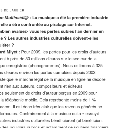
S DE LAUBIER
ion Multimédi@
: La musique a été la première industrie
relle a être confrontée au piratage sur Internet.
bien évaluez- vous les pertes subies l’an dernier en
e ? Les autres industries culturelles doivent-elles
uiéter ?
rd Miyet :
Pour 2009, les pertes pour les droits d’auteurs
ent à près de 80 millions d’euros sur le secteur de la
ue enregistrée (phonogrammes). Nous estimons à 325
ons d’euros environ les pertes cumulées depuis 2003.
este que le marché légal de la musique en ligne ne décolle
nt rien aux auteurs, compositeurs et éditeurs
ros seulement de droits d’auteur perçus en 2009 pour
r la téléphonie mobile. Cela représente moins de 1 %
Sacem. Il est donc très clair que les revenus générés ne
nternautes. Contrairement à la musique qui a « essuyé
autres industries culturelles bénéficieront (et bénéficient
e des pouvoirs publics et notamment de soutiens financiers