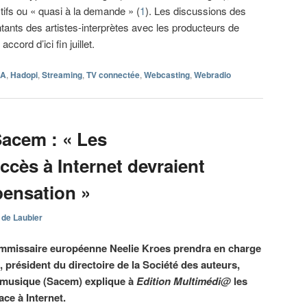
tifs ou « quasi à la demande » (
1
). Les discussions des
tants des artistes-interprètes avec les producteurs de
cord d’ici fin juillet.
SA
,
Hadopi
,
Streaming
,
TV connectée
,
Webcasting
,
Webradio
Sacem : « Les
ccès à Internet devraient
ensation »
 de Laubier
 commissaire européenne Neelie Kroes prendra en charge
 président du directoire de la Société des auteurs,
 musique (Sacem) explique à
Edition Multimédi@
les
ce à Internet.