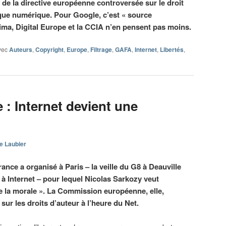
 de la directive européenne controversée sur le droit
que numérique. Pour Google, c’est « source
dima, Digital Europe et la CCIA n’en pensent pas moins.
vec
Auteurs
,
Copyright
,
Europe
,
Filtrage
,
GAFA
,
Internet
,
Libertés
,
 : Internet devient une
e Laubier
rance a organisé à Paris – la veille du G8 à Deauville
 à Internet – pour lequel Nicolas Sarkozy veut
 de la morale ». La Commission européenne, elle,
 sur les droits d’auteur à l’heure du Net.