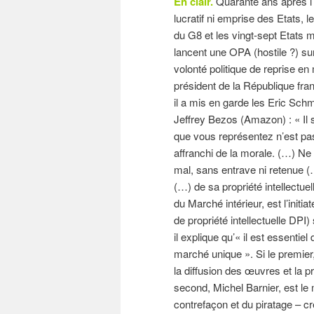
En clair.
Quarante ans après l’
lucratif ni emprise des Etats, l
du G8 et les vingt-sept Etats
lancent une OPA (hostile ?) sur
volonté politique de reprise e
président de la République fran
il a mis en garde les Eric Sch
Jeffrey Bezos (Amazon) : « Il s
que vous représentez n’est pas 
affranchi de la morale. (…) Ne
mal, sans entrave ni retenue 
(…) de sa propriété intellectue
du Marché intérieur, est l’init
de propriété intellectuelle DPI)
il explique qu’« il est essentie
marché unique ». Si le premier,
la diffusion des œuvres et la p
second, Michel Barnier, est le
contrefaçon et du piratage – c