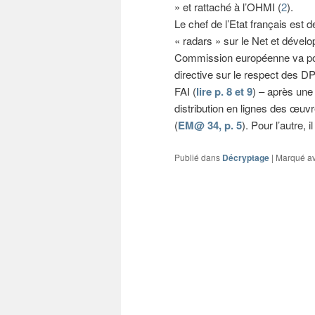
» et rattaché à l’OHMI (
2
).
Le chef de l’Etat français est 
« radars » sur le Net et dévelo
Commission européenne va pour
directive sur le respect des D
FAI (
lire p. 8 et 9
) – après une
distribution en lignes des œuvres
(
EM@ 34, p. 5
). Pour l’autre, 
Publié dans
Décryptage
|
Marqué a