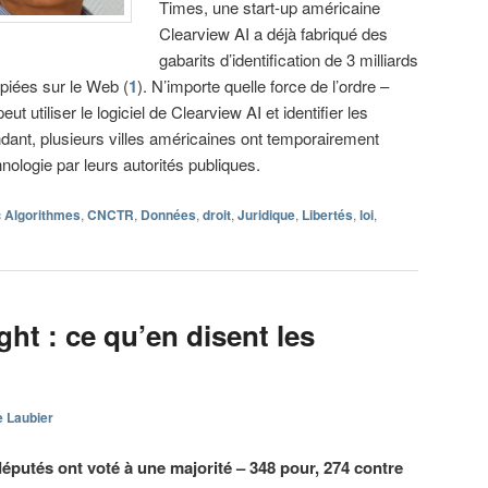
Times, une start-up américaine
Clearview AI a déjà fabriqué des
gabarits d’identification de 3 milliards
opiées sur le Web (
1
). N’importe quelle force de l’ordre –
peut utiliser le logiciel de Clearview AI et identifier les
dant, plusieurs villes américaines ont temporairement
chnologie par leurs autorités publiques.
c
Algorithmes
,
CNCTR
,
Données
,
droit
,
Juridique
,
Libertés
,
loi
,
ght : ce qu’en disent les
e Laubier
députés ont voté à une majorité – 348 pour, 274 contre