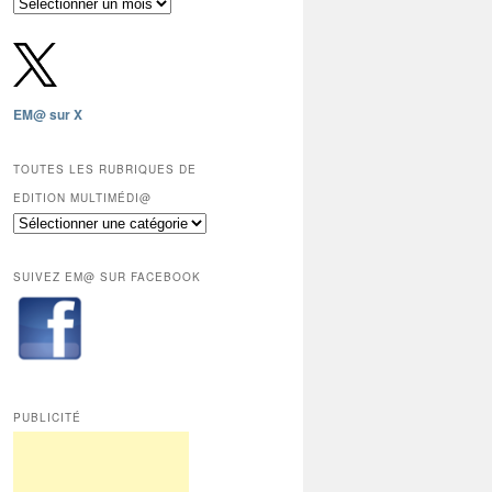
Archives
gratuites
depuis
2009,
sauf
les
EM@ sur X
12
derniers
mois
TOUTES LES RUBRIQUES DE
réservés
EDITION MULTIMÉDI@
aux
Toutes
abonnés.
les
rubriques
SUIVEZ EM@ SUR FACEBOOK
de
Edition
Multimédi@
PUBLICITÉ