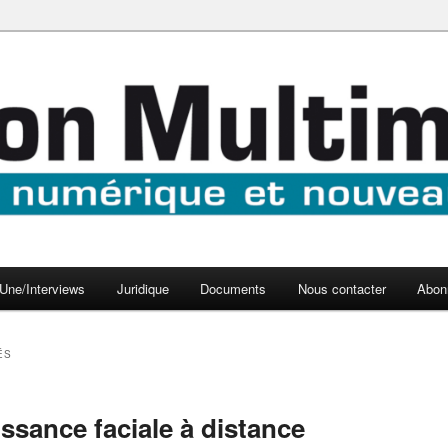
aux médias
médi@
Une/Interviews
Juridique
Documents
Nous contacter
Abon
ÉS
ssance faciale à distance