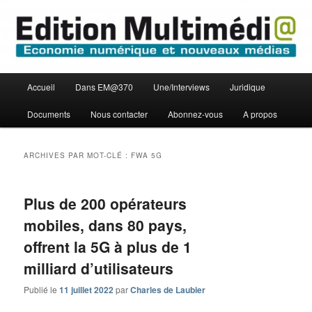
Aller
Aller
Economie numérique et Nouveaux médias
au
au
contenu
contenu
principal
secondaire
Edition Multimédi@
Menu
Accueil
Dans EM@370
Une/Interviews
Juridique
principal
Documents
Nous contacter
Abonnez-vous
A propos
ARCHIVES PAR MOT-CLÉ :
FWA 5G
Plus de 200 opérateurs
mobiles, dans 80 pays,
offrent la 5G à plus de 1
milliard d’utilisateurs
Publié le
11 juillet 2022
par
Charles de Laubier