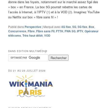
donne dans les foyers, notamment sur le marché assez figé des
« box » en France. La box 5G pourrait rebattre les cartes de
l’accès à Internet, à l’IPTV (
1
) et à la VOD (
2
). Imaginez YouTube
ou Netflix sur box « fibre sans fil » !
Publié dans
Perspective
|
Marqué avec
4G fixe
,
5G
,
5G fixe
,
Box
,
Concurrence
,
Fibre
,
Fibre sans Fil
,
FTTH
,
FWA 5G
,
IPTV
,
Opérateur
télécoms
,
Très haut débit
,
VOD
DANS EDITION MULTIMÉDI@
DU 21 AU 25 JUILLET 2026