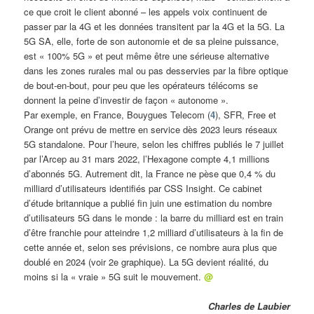
ce que croit le client abonné – les appels voix continuent de
passer par la 4G et les données transitent par la 4G et la 5G. La
5G SA, elle, forte de son autonomie et de sa pleine puissance,
est « 100% 5G » et peut même être une sérieuse alternative
dans les zones rurales mal ou pas desservies par la fibre optique
de bout-en-bout, pour peu que les opérateurs télécoms se
donnent la peine d’investir de façon « autonome ».
Par exemple, en France, Bouygues Telecom (
4
), SFR, Free et
Orange ont prévu de mettre en service dès 2023 leurs réseaux
5G standalone. Pour l’heure, selon les chiffres publiés le 7 juillet
par l’Arcep au 31 mars 2022, l’Hexagone compte 4,1 millions
d’abonnés 5G. Autrement dit, la France ne pèse que 0,4 % du
milliard d’utilisateurs identifiés par CSS Insight. Ce cabinet
d’étude britannique a publié fin juin une estimation du nombre
d’utilisateurs 5G dans le monde : la barre du milliard est en train
d’être franchie pour atteindre 1,2 milliard d’utilisateurs à la fin de
cette année et, selon ses prévisions, ce nombre aura plus que
doublé en 2024 (voir 2e graphique). La 5G devient réalité, du
moins si la « vraie » 5G suit le mouvement.
@
Charles de Laubier