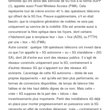
territoires qui ont lancé des services de 5G fixe à la norme 3GPP
(
3
), appelés aussi Fixed Wireless Access (FWA). Cela
représente tout de même environ 40 % des opérateurs télécoms
qui offrent de la 5G fixe. Preuve supplémentaire, s’il en était
besoin, que la cinquième génération de mobiles ne sera pas
uniquement au service de la mobilité. Elle est amenée aussi à
concurrencer la fibre optique dans les foyers, dont certains
n’hésiteront pas à remplacer leur « box » fixe (ADSL ou FTTH)
par une « box » 5G (FWA).
Autre constat : quelque 108 opérateurs télécoms ont investi dans
ce que l’on appelle la « 5G autonome » ou « 5G standalone » (5G
SA), dont 28 d’entre eux sont des réseaux publics. Il s’agit de
réseaux construits uniquement pour la 5G, contrairement à
d’autres réseaux 5G qui s’appuient sur des réseaux 4G
existants. L’avantage de cette 5G autonome – dotée de ses
propres équipements – est qu’elle est bien plus performante, en
termes de connexions disponibles, de temps de latence très
faibles et de très haut débits dignes de ce nom. Mais cette «
vraie » 5G suppose de la part des « telcos » des
investissements plus importants. Partir des installations 4G déjà
en place pour monter progressivement en puissance vers la 5G
nécessite en effet de moindres dépenses, mais – contrairement à