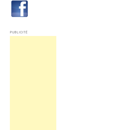
Edition
Multimédi@
PUBLICITÉ