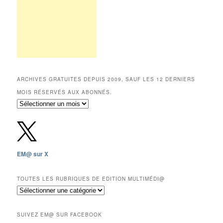
ARCHIVES GRATUITES DEPUIS 2009, SAUF LES 12 DERNIERS
MOIS RÉSERVÉS AUX ABONNÉS.
Archives
gratuites
depuis
2009,
sauf
les
EM@ sur X
12
derniers
mois
TOUTES LES RUBRIQUES DE EDITION MULTIMÉDI@
réservés
Toutes
aux
les
abonnés.
rubriques
SUIVEZ EM@ SUR FACEBOOK
de