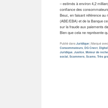
– estimés à environ 4,2 millia
confiance des consommateurs 
Beuc, en faisant référence au r
(ABE/EBA) et de la Banque ce
sur la fraude aux paiements 
Bien que cela ne représente 
Publié dans
Juridique
|
Marqué ave
Consommateurs
,
DG Cnect
,
Digita
Juridique
,
Justice
,
Moteur de rech
social
,
Scammers
,
Scams
,
Très gr