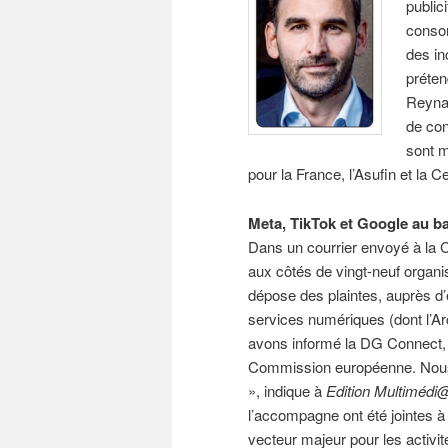
public
conso
des in
préten
Reyn
de con
sont 
pour la France, l’Asufin et la 
Meta, TikTok et Google au b
Dans un courrier envoyé à la 
aux côtés de vingt-neuf organ
dépose des plaintes, auprès d’
services numériques (dont l’A
avons informé la DG Connect, l
Commission européenne. Nous 
», indique à
Edition Multimédi
l’accompagne ont été jointes à c
vecteur majeur pour les activi