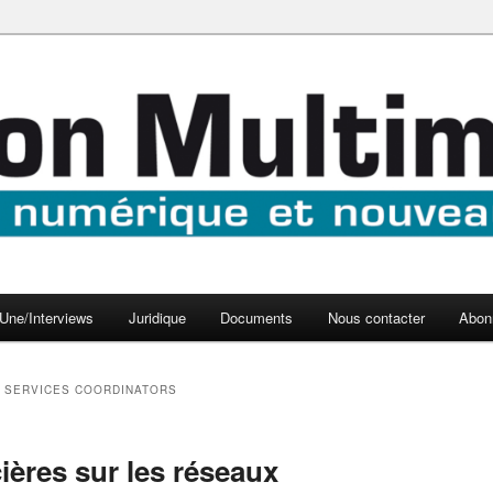
aux médias
médi@
Une/Interviews
Juridique
Documents
Nous contacter
Abon
L SERVICES COORDINATORS
ières sur les réseaux