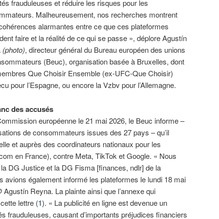
ités frauduleuses et réduire les risques pour les
mmateurs. Malheureusement, nos recherches montrent
cohérences alarmantes entre ce que ces plateformes
dent faire et la réalité de ce qui se passe », déplore Agustín
a
(photo)
, directeur général du Bureau européen des unions
sommateurs (Beuc), organisation basée à Bruxelles, dont
membres Que Choisir Ensemble (ex-UFC-Que Choisir)
Cecu pour l’Espagne, ou encore la Vzbv pour l’Allemagne.
anc des accusés
Commission européenne le 21 mai 2026, le Beuc informe –
isations de consommateurs issues des 27 pays – qu’il
elle et auprès des coordinateurs nationaux pour les
rcom en France), contre Meta, TikTok et Google. « Nous
a DG Justice et la DG Fisma [finances, ndlr] de la
avions également informé les plateformes le lundi 18 mai
@
Agustín Reyna. La plainte ainsi que l’annexe qui
ette lettre (
1
). « La publicité en ligne est devenue un
tés frauduleuses, causant d’importants préjudices financiers