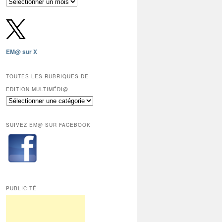
Archives
gratuites
depuis
2009,
sauf
les
EM@ sur X
12
derniers
mois
TOUTES LES RUBRIQUES DE
réservés
EDITION MULTIMÉDI@
aux
Toutes
abonnés.
les
rubriques
SUIVEZ EM@ SUR FACEBOOK
de
Edition
Multimédi@
PUBLICITÉ