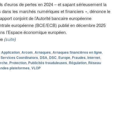
rds d’euros de pertes en 2024 – et sapant sérieusement la
dans les marchés numériques et financiers », dénonce le
apport conjoint de l’Autorité bancaire européenne
ntrale européenne (BCE/ECB) publié en décembre 2025
dans l’Espace économique européen.
que
(
suite
)
c
Application
,
Arcom
,
Arnaques
,
Arnaques financières en ligne
,
l Services Coordinators
,
DSA
,
DSC
,
Europe
,
Fraudes
,
Internet
,
erche
,
Protection
,
Publicités frauduleuses
,
Régulation
,
Réseau
andes plateformes
,
VLOP