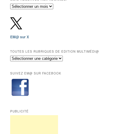
Archives
gratuites
depuis
2009,
sauf
les
EM@ sur X
12
derniers
mois
TOUTES LES RUBRIQUES DE EDITION MULTIMÉDI@
réservés
Toutes
aux
les
abonnés.
rubriques
SUIVEZ EM@ SUR FACEBOOK
de
Edition
Multimédi@
PUBLICITÉ