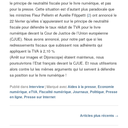
le principe de neutralité fiscale pour le livre numérique, et pas
pour la presse. Cette situation est d’autant plus paradoxale que
les ministres Fleur Pellerin et Aurélie Filippetti (
2
) ont annoncé le
22 février qu’elles s’appuieraient sur le principe de neutralité
fiscale pour défendre le taux réduit de TVA pour le livre
numérique devant la Cour de Justice de l’Union européenne
(CJUE). Nous avons annoncé, pour notre part que si les
redressements fiscaux que subissent nos adhérents qui
appliquent la TVA à 2,10 %
(Arrêt sur images et Dijonscope) étaient maintenus, nous
poursuivrions l’Etat français devant la CJUE. Et nous utiliserions
alors contre lui les mêmes arguments qui lui servent à défendre
sa position sur le livre numérique !
Publié dans
Interview
|
Marqué avec
Aides à la presse
,
Economie
numérique
,
eTVA
,
Fiscalité numérique
,
Journaux
,
Politique
,
Presse
en ligne
,
Presse sur Internet
Navigation
Articles plus récents
→
des
articles