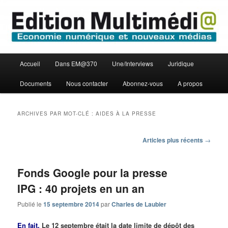
Aller
Aller
Economie numérique et Nouveaux médias
au
au
contenu
contenu
principal
secondaire
Edition Multimédi@
Menu
Accueil
Dans EM@370
Une/Interviews
Juridique
principal
Documents
Nous contacter
Abonnez-vous
A propos
ARCHIVES PAR MOT-CLÉ :
AIDES À LA PRESSE
Navigation
Articles plus récents
→
des
articles
Fonds Google pour la presse
IPG : 40 projets en un an
Publié le
15 septembre 2014
par
Charles de Laubier
En fait.
Le 12 septembre était la date limite de dépôt des