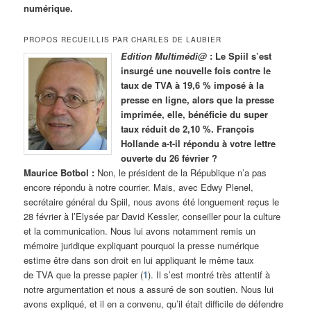
numérique.
PROPOS RECUEILLIS PAR CHARLES DE LAUBIER
Edition Multimédi@
: Le Spiil s’est
insurgé une nouvelle fois contre le
taux de TVA à 19,6 % imposé à la
presse en ligne, alors que la presse
imprimée, elle, bénéficie du super
taux réduit de 2,10 %. François
Hollande a-t-il répondu à votre lettre
ouverte du 26 février ?
Maurice Botbol :
Non, le président de la République n’a pas
encore répondu à notre courrier. Mais, avec Edwy Plenel,
secrétaire général du Spiil, nous avons été longuement reçus le
28 février à l’Elysée par David Kessler, conseiller pour la culture
et la communication. Nous lui avons notamment remis un
mémoire juridique expliquant pourquoi la presse numérique
estime être dans son droit en lui appliquant le même taux
de TVA que la presse papier (
1
). Il s’est montré très attentif à
notre argumentation et nous a assuré de son soutien. Nous lui
avons expliqué, et il en a convenu, qu’il était difficile de défendre