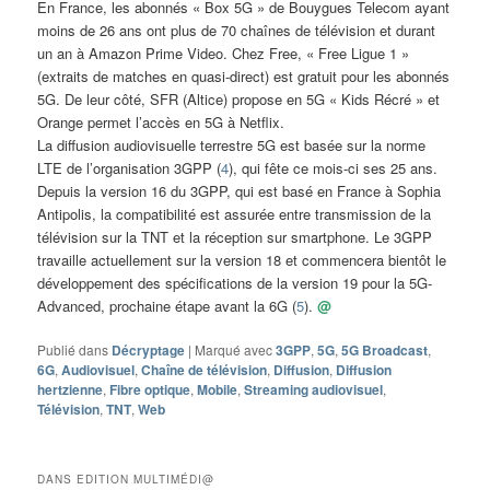
En France, les abonnés « Box 5G » de Bouygues Telecom ayant
moins de 26 ans ont plus de 70 chaînes de télévision et durant
un an à Amazon Prime Video. Chez Free, « Free Ligue 1 »
(extraits de matches en quasi-direct) est gratuit pour les abonnés
5G. De leur côté, SFR (Altice) propose en 5G « Kids Récré » et
Orange permet l’accès en 5G à Netflix.
La diffusion audiovisuelle terrestre 5G est basée sur la norme
LTE de l’organisation 3GPP (
4
), qui fête ce mois-ci ses 25 ans.
Depuis la version 16 du 3GPP, qui est basé en France à Sophia
Antipolis, la compatibilité est assurée entre transmission de la
télévision sur la TNT et la réception sur smartphone. Le 3GPP
travaille actuellement sur la version 18 et commencera bientôt le
développement des spécifications de la version 19 pour la 5G-
Advanced, prochaine étape avant la 6G (
5
).
@
Publié dans
Décryptage
|
Marqué avec
3GPP
,
5G
,
5G Broadcast
,
6G
,
Audiovisuel
,
Chaîne de télévision
,
Diffusion
,
Diffusion
hertzienne
,
Fibre optique
,
Mobile
,
Streaming audiovisuel
,
Télévision
,
TNT
,
Web
DANS EDITION MULTIMÉDI@