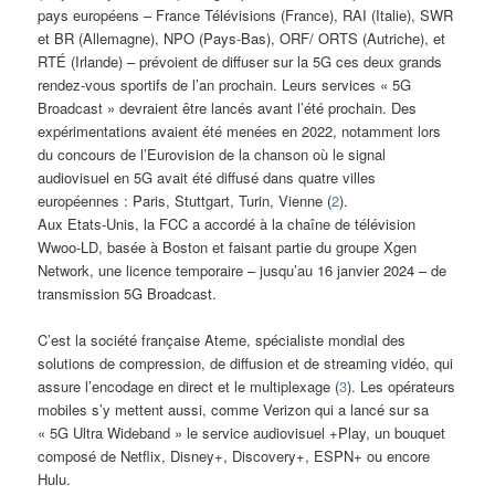
pays européens – France Télévisions (France), RAI (Italie), SWR
et BR (Allemagne), NPO (Pays-Bas), ORF/ ORTS (Autriche), et
RTÉ (Irlande) – prévoient de diffuser sur la 5G ces deux grands
rendez-vous sportifs de l’an prochain. Leurs services « 5G
Broadcast » devraient être lancés avant l’été prochain. Des
expérimentations avaient été menées en 2022, notamment lors
du concours de l’Eurovision de la chanson où le signal
audiovisuel en 5G avait été diffusé dans quatre villes
européennes : Paris, Stuttgart, Turin, Vienne (
2
).
Aux Etats-Unis, la FCC a accordé à la chaîne de télévision
Wwoo-LD, basée à Boston et faisant partie du groupe Xgen
Network, une licence temporaire – jusqu’au 16 janvier 2024 – de
transmission 5G Broadcast.
C’est la société française Ateme, spécialiste mondial des
solutions de compression, de diffusion et de streaming vidéo, qui
assure l’encodage en direct et le multiplexage (
3
). Les opérateurs
mobiles s’y mettent aussi, comme Verizon qui a lancé sur sa
« 5G Ultra Wideband » le service audiovisuel +Play, un bouquet
composé de Netflix, Disney+, Discovery+, ESPN+ ou encore
Hulu.