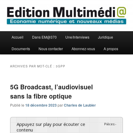
Aller
Aller
Economie numérique et Nouveaux médias
au
au
contenu
contenu
principal
secondaire
Edition Multimédi@
Menu
Accueil
Dans EM@370
Une/Interviews
Juridique
principal
Documents
Nous contacter
Abonnez-vous
A propos
ARCHIVES PAR MOT-CLÉ :
3GPP
5G Broadcast, l’audiovisuel
sans la fibre optique
Publié le
18 décembre 2023
par
Charles de Laubier
Appuyez sur play pour écouter ce
Pièces
:
-
contenu