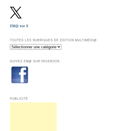
gratuites
depuis
2009,
sauf
les
EM@ sur X
12
derniers
mois
TOUTES LES RUBRIQUES DE EDITION MULTIMÉDI@
réservés
Toutes
aux
les
abonnés.
rubriques
SUIVEZ EM@ SUR FACEBOOK
de
Edition
Multimédi@
PUBLICITÉ