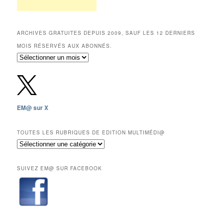
ARCHIVES GRATUITES DEPUIS 2009, SAUF LES 12 DERNIERS
MOIS RÉSERVÉS AUX ABONNÉS.
Archives
gratuites
depuis
2009,
sauf
les
EM@ sur X
12
derniers
mois
TOUTES LES RUBRIQUES DE EDITION MULTIMÉDI@
réservés
Toutes
aux
les
abonnés.
rubriques
SUIVEZ EM@ SUR FACEBOOK
de
Edition
Multimédi@