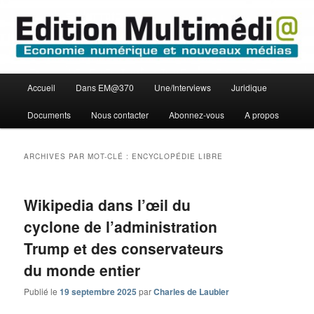
Aller
Aller
Economie numérique et Nouveaux médias
au
au
contenu
contenu
principal
secondaire
Edition Multimédi@
Menu
Accueil
Dans EM@370
Une/Interviews
Juridique
principal
Documents
Nous contacter
Abonnez-vous
A propos
ARCHIVES PAR MOT-CLÉ :
ENCYCLOPÉDIE LIBRE
Wikipedia dans l’œil du
cyclone de l’administration
Trump et des conservateurs
du monde entier
Publié le
19 septembre 2025
par
Charles de Laubier