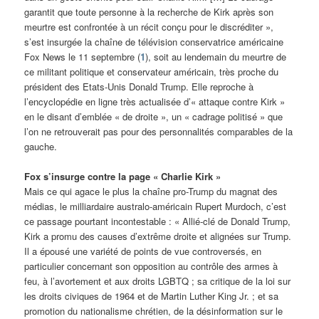
garantit que toute personne à la recherche de Kirk après son
meurtre est confrontée à un récit conçu pour le discréditer »,
s’est insurgée la chaîne de télévision conservatrice américaine
Fox News le 11 septembre (
1
), soit au lendemain du meurtre de
ce militant politique et conservateur américain, très proche du
président des Etats-Unis Donald Trump. Elle reproche à
l’encyclopédie en ligne très actualisée d’« attaque contre Kirk »
en le disant d’emblée « de droite », un « cadrage politisé » que
l’on ne retrouverait pas pour des personnalités comparables de la
gauche.
Fox s’insurge contre la page « Charlie Kirk »
Mais ce qui agace le plus la chaîne pro-Trump du magnat des
médias, le milliardaire australo-américain Rupert Murdoch, c’est
ce passage pourtant incontestable : « Allié-clé de Donald Trump,
Kirk a promu des causes d’extrême droite et alignées sur Trump.
Il a épousé une variété de points de vue controversés, en
particulier concernant son opposition au contrôle des armes à
feu, à l’avortement et aux droits LGBTQ ; sa critique de la loi sur
les droits civiques de 1964 et de Martin Luther King Jr. ; et sa
promotion du nationalisme chrétien, de la désinformation sur le