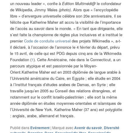
un nouveau leader », confie à
Edition Multimédi@
le cofondateur
de Wikipedia, Jimmy Wales
(photo)
. Alors que « l’encyclopédie
libre » d’envergure universelle célèbre son 20e anniversaire, il se
félicite que Katherine Maher ait accru la visibilité de l’importance
de l’accès au savoir dans le monde. « En tant que dirigeante, elle
s’est faite la championne de règles plus inclusives et a institué le
premier
Code de conduite universel
des projets Wikimedia », a-t-
il déclaré, à l’occasion de l’annonce le 4 février du départ, prévu
le 15 avril, de celle qui est PDG depuis cinq ans de la Wikimedia
Foundation (
1
). Cette Américaine, née dans le Connecticut, a un
parcours atypique et est passionnée par le Moyen-
Orient.Katherine Maher est en 2003 diplômée de langue arable à
l’Université américaine du Caire, en Egypte ; elle étudie en 2004
à l’Institut français d’études arabes de Damas, en Syrie ; elle
travaille jusqu’en 2005 au Conseil des relations étrangères, et
notamment sur le conflit israélo-palestinien ; elle sort la même
année diplômée en études moyennes-orientales et islamiques de
l’Université de New York. Katherine Maher (37 ans) est polyglotte
: anglais, arabe, allemand et français.
Publié dans
Evénement
|
Marqué avec
Avenir du savoir
,
Diversité
,
,
,
,