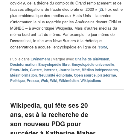
covid-19, de la théorie du complot du Grand remplacement et de
fausses allégations de fraude électorale en 2020 » (
2
). Fox est le
plus emblématique des médias aux Etats-Unis – la chaîne
d’information la plus regardée par les Américains devant CNN et
MSNBC – à avoir critiqué Wikipedia. Mais d’autres médias du
même bord ont fait de même. Par exemple, le jour même de
l’assassinat, le site web NewsBusters à la rhétorique
conservatrice a accusé l’encyclopédie en ligne de
(
suite
)
Publié dans
Evénement
|
Marqué avec
Chaîne de télévision
,
Désinformation
,
Encyclopédie libre
,
Encyclopédie universelle
,
Etats-Unis
,
Guerre
,
Internet
,
Journalisme
,
Médias indépendants
,
Mésinformation
,
Neutralité éditoriale
,
Open source
,
plateforme
,
Politique
,
Presse
,
Web
,
Wiki
,
Wikimédien
,
Wikipédiens
Wikipedia, qui fête ses 20
ans, est à la recherche de
son nouveau PDG pour
succéder à Katherine Maher