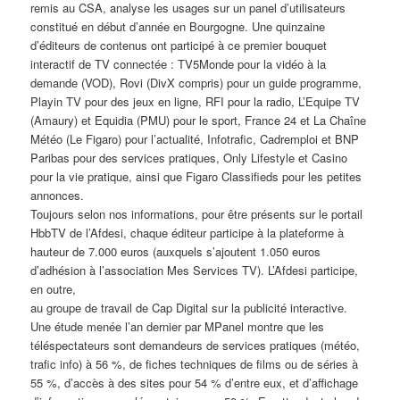
remis au CSA, analyse les usages sur un panel d’utilisateurs
constitué en début d’année en Bourgogne. Une quinzaine
d’éditeurs de contenus ont participé à ce premier bouquet
interactif de TV connectée : TV5Monde pour la vidéo à la
demande (VOD), Rovi (DivX compris) pour un guide programme,
Playin TV pour des jeux en ligne, RFI pour la radio, L’Equipe TV
(Amaury) et Equidia (PMU) pour le sport, France 24 et La Chaîne
Météo (Le Figaro) pour l’actualité, Infotrafic, Cadremploi et BNP
Paribas pour des services pratiques, Only Lifestyle et Casino
pour la vie pratique, ainsi que Figaro Classifieds pour les petites
annonces.
Toujours selon nos informations, pour être présents sur le portail
HbbTV de l’Afdesi, chaque éditeur participe à la plateforme à
hauteur de 7.000 euros (auxquels s’ajoutent 1.050 euros
d’adhésion à l’association Mes Services TV). L’Afdesi participe,
en outre,
au groupe de travail de Cap Digital sur la publicité interactive.
Une étude menée l’an dernier par MPanel montre que les
téléspectateurs sont demandeurs de services pratiques (météo,
trafic info) à 56 %, de fiches techniques de films ou de séries à
55 %, d’accès à des sites pour 54 % d’entre eux, et d’affichage