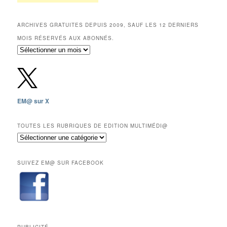
ARCHIVES GRATUITES DEPUIS 2009, SAUF LES 12 DERNIERS
MOIS RÉSERVÉS AUX ABONNÉS.
Archives
gratuites
depuis
2009,
sauf
les
EM@ sur X
12
derniers
mois
TOUTES LES RUBRIQUES DE EDITION MULTIMÉDI@
réservés
Toutes
aux
les
abonnés.
rubriques
SUIVEZ EM@ SUR FACEBOOK
de
Edition
Multimédi@