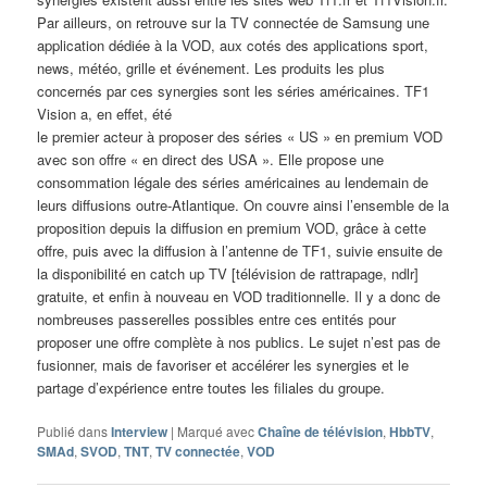
Par ailleurs, on retrouve sur la TV connectée de Samsung une
application dédiée à la VOD, aux cotés des applications sport,
news, météo, grille et événement. Les produits les plus
concernés par ces synergies sont les séries américaines. TF1
Vision a, en effet, été
le premier acteur à proposer des séries « US » en premium VOD
avec son offre « en direct des USA ». Elle propose une
consommation légale des séries américaines au lendemain de
leurs diffusions outre-Atlantique. On couvre ainsi l’ensemble de la
proposition depuis la diffusion en premium VOD, grâce à cette
offre, puis avec la diffusion à l’antenne de TF1, suivie ensuite de
la disponibilité en catch up TV [télévision de rattrapage, ndlr]
gratuite, et enfin à nouveau en VOD traditionnelle. Il y a donc de
nombreuses passerelles possibles entre ces entités pour
proposer une offre complète à nos publics. Le sujet n’est pas de
fusionner, mais de favoriser et accélérer les synergies et le
partage d’expérience entre toutes les filiales du groupe.
Publié dans
Interview
|
Marqué avec
Chaîne de télévision
,
HbbTV
,
SMAd
,
SVOD
,
TNT
,
TV connectée
,
VOD