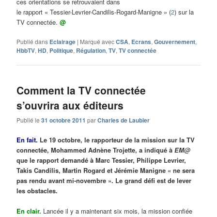
ces orientations se retrouvaient dans
le rapport « Tessier-Levrier-Candilis-Rogard-Manigne » (
2
) sur la
TV connectée.
@
Publié dans
Eclairage
|
Marqué avec
CSA
,
Ecrans
,
Gouvernement
,
HbbTV
,
HD
,
Politique
,
Régulation
,
TV
,
TV connectée
Comment la TV connectée
s’ouvrira aux éditeurs
Publié le
31 octobre 2011
par
Charles de Laubier
En fait.
Le 19 octobre, le rapporteur de la mission sur la TV
connectée, Mohammed Adnène Trojette, a indiqué à
EM@
que le rapport demandé à Marc Tessier, Philippe Levrier,
Takis Candilis, Martin Rogard et Jérémie Manigne « ne sera
pas rendu avant mi-novembre ». Le grand défi est de lever
les obstacles.
En clair.
Lancée il y a maintenant six mois, la mission confiée