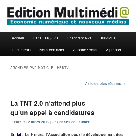
Aller
Aller
Economie numérique et Nouveaux médias
au
au
contenu
contenu
principal
secondaire
Edition Multimédi@
Menu
Accueil
Dans EM@370
Une/Interviews
Juridique
principal
Documents
Nous contacter
Abonnez-vous
A propos
ARCHIVES PAR MOT-CLÉ :
HBBTV
Navigation
Articles plus récents
→
des
articles
La TNT 2.0 n’attend plus
qu’un appel à candidatures
Publié le
12 mars 2012
par
Charles de Laubier
En fait.
Le 9 mars, l’Association pour le développement des