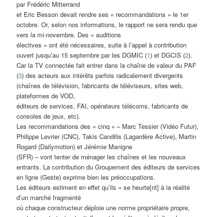
par Frédéric Mitterrand
et Eric Besson devait rendre ses « recommandations » le 1er
octobre. Or, selon nos informations, le rapport ne sera rendu que
vers la mi-novembre. Des « auditions
électives » ont été nécessaires, suite à l’appel à contribution
ouvert jusqu’au 15 septembre par les DGMIC (
1
) et DGCIS (
2
).
Car la TV connectée fait entrer dans la chaîne de valeur du PAF
(
3
) des acteurs aux intérêts parfois radicalement divergents
(chaînes de télévision, fabricants de téléviseurs, sites web,
plateformes de VOD,
éditeurs de services, FAI, opérateurs télécoms, fabricants de
consoles de jeux, etc).
Les recommandations des « cinq » – Marc Tessier (Vidéo Futur),
Philippe Levrier (CNC), Takis Candilis (Lagardère Active), Martin
Rogard (Dailymotion) et Jérémie Manigne
(SFR) – vont tenter de ménager les chaînes et les nouveaux
entrants. La contribution du Groupement des éditeurs de services
en ligne (Geste) exprime bien les préoccupations.
Les éditeurs estiment en effet qu’ils « se heurte[nt] à la réalité
d’un marché fragmenté
où chaque constructeur déploie une norme propriétaire propre,