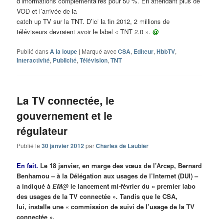
d’informations complémentaires pour 50 %. En attendant plus de
VOD et l’arrivée de la
catch up TV sur la TNT. D’ici la fin 2012, 2 millions de
téléviseurs devraient avoir le label « TNT 2.0 ».
@
Publié dans
A la loupe
|
Marqué avec
CSA
,
Editeur
,
HbbTV
,
Interactivité
,
Publicité
,
Télévision
,
TNT
La TV connectée, le
gouvernement et le
régulateur
Publié le
30 janvier 2012
par
Charles de Laubier
En fait.
Le 18 janvier, en marge des vœux de l’Arcep, Bernard
Benhamou – à la Délégation aux usages de l’Internet (DUI) –
a indiqué à
EM@
le lancement mi-février du « premier labo
des usages de la TV connectée ». Tandis que le CSA,
lui, installe une « commission de suivi de l’usage de la TV
connectée ».