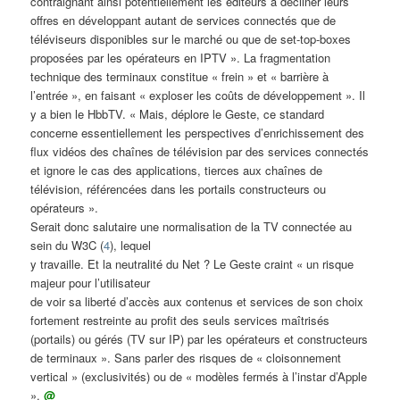
contraignant ainsi potentiellement les éditeurs à décliner leurs
offres en développant autant de services connectés que de
téléviseurs disponibles sur le marché ou que de set-top-boxes
proposées par les opérateurs en IPTV ». La fragmentation
technique des terminaux constitue « frein » et « barrière à
l’entrée », en faisant « exploser les coûts de développement ». Il
y a bien le HbbTV. « Mais, déplore le Geste, ce standard
concerne essentiellement les perspectives d’enrichissement des
flux vidéos des chaînes de télévision par des services connectés
et ignore le cas des applications, tierces aux chaînes de
télévision, référencées dans les portails constructeurs ou
opérateurs ».
Serait donc salutaire une normalisation de la TV connectée au
sein du W3C (
4
), lequel
y travaille. Et la neutralité du Net ? Le Geste craint « un risque
majeur pour l’utilisateur
de voir sa liberté d’accès aux contenus et services de son choix
fortement restreinte au profit des seuls services maîtrisés
(portails) ou gérés (TV sur IP) par les opérateurs et constructeurs
de terminaux ». Sans parler des risques de « cloisonnement
vertical » (exclusivités) ou de « modèles fermés à l’instar d’Apple
».
@