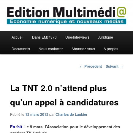
Aller
Economie numérique et Nouveaux médias
au
contenu
principal
Edition Multimédi@
Menu
Accueil
Dans EM@370
Une/Interviews
Juridique
principal
Documents
Nous contacter
Abonnez-vous
A propos
Navigation
←
Précédent
Suivant
→
des
articles
La TNT 2.0 n’attend plus
qu’un appel à candidatures
Publié le
12 mars 2012
par
Charles de Laubier
En fait.
Le 9 mars, l’Association pour le développement des
services TV évolués