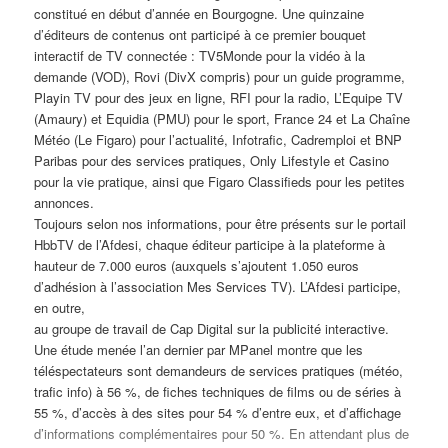
constitué en début d’année en Bourgogne. Une quinzaine
d’éditeurs de contenus ont participé à ce premier bouquet
interactif de TV connectée : TV5Monde pour la vidéo à la
demande (VOD), Rovi (DivX compris) pour un guide programme,
Playin TV pour des jeux en ligne, RFI pour la radio, L’Equipe TV
(Amaury) et Equidia (PMU) pour le sport, France 24 et La Chaîne
Météo (Le Figaro) pour l’actualité, Infotrafic, Cadremploi et BNP
Paribas pour des services pratiques, Only Lifestyle et Casino
pour la vie pratique, ainsi que Figaro Classifieds pour les petites
annonces.
Toujours selon nos informations, pour être présents sur le portail
HbbTV de l’Afdesi, chaque éditeur participe à la plateforme à
hauteur de 7.000 euros (auxquels s’ajoutent 1.050 euros
d’adhésion à l’association Mes Services TV). L’Afdesi participe,
en outre,
au groupe de travail de Cap Digital sur la publicité interactive.
Une étude menée l’an dernier par MPanel montre que les
téléspectateurs sont demandeurs de services pratiques (météo,
trafic info) à 56 %, de fiches techniques de films ou de séries à
55 %, d’accès à des sites pour 54 % d’entre eux, et d’affichage
d’informations complémentaires pour 50 %. En attendant plus de