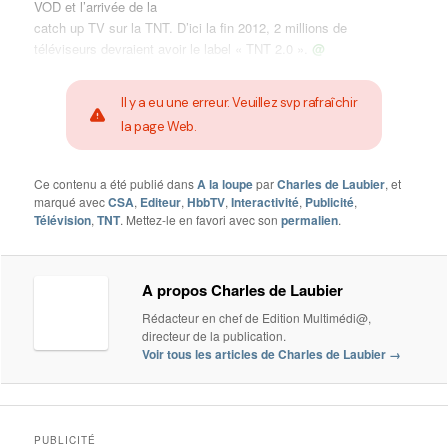
VOD et l’arrivée de la
catch up TV sur la TNT. D’ici la fin 2012, 2 millions de
téléviseurs devraient avoir le label « TNT 2.0 ».
@
Il y a eu une erreur. Veuillez svp rafraîchir
la page Web.
Ce contenu a été publié dans
A la loupe
par
Charles de Laubier
, et
marqué avec
CSA
,
Editeur
,
HbbTV
,
Interactivité
,
Publicité
,
Télévision
,
TNT
. Mettez-le en favori avec son
permalien
.
A propos Charles de Laubier
Rédacteur en chef de Edition Multimédi@,
directeur de la publication.
Voir tous les articles de Charles de Laubier
→
PUBLICITÉ