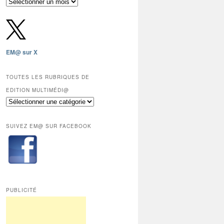
Archives
gratuites
depuis
2009,
sauf
les
EM@ sur X
12
derniers
mois
TOUTES LES RUBRIQUES DE
réservés
EDITION MULTIMÉDI@
aux
Toutes
abonnés.
les
rubriques
SUIVEZ EM@ SUR FACEBOOK
de
Edition
Multimédi@
PUBLICITÉ