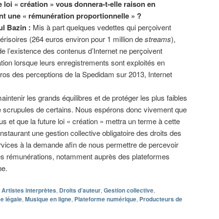
e loi « création » vous donnera-t-elle raison en
nt une « rémunération proportionnelle » ?
l Bazin :
Mis à part quelques vedettes qui perçoivent
risoires (264 euros environ pour 1 million de
streams
),
e de l’existence des contenus d’Internet ne perçoivent
ion lorsque leurs enregistrements sont exploités en
euros des perceptions de la Spedidam sur 2013, Internet
maintenir les grands équilibres et de protéger les plus faibles
 de scrupules de certains. Nous espérons donc vivement que
us et que la future loi « création » mettra un terme à cette
 instaurant une gestion collective obligatoire des droits des
services à la demande afin de nous permettre de percevoir
des rémunérations, notamment auprès des plateformes
ne.
Artistes interprètes
,
Droits d’auteur
,
Gestion collective
,
e légale
,
Musique en ligne
,
Plateforme numérique
,
Producteurs de