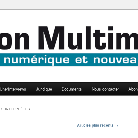
aux médias
médi@
Une/Interviews
Juridique
Documents
Nous contacter
Abon
ES INTERPRÈTES
Articles plus récents
→