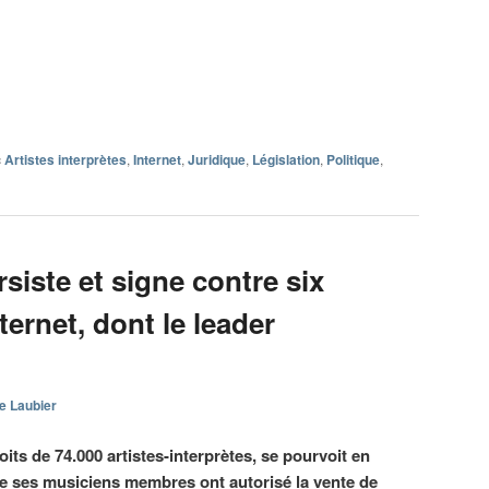
c
Artistes interprètes
,
Internet
,
Juridique
,
Législation
,
Politique
,
iste et signe contre six
ternet, dont le leader
e Laubier
its de 74.000 artistes-interprètes, se pourvoit en
ue ses musiciens membres ont autorisé la vente de