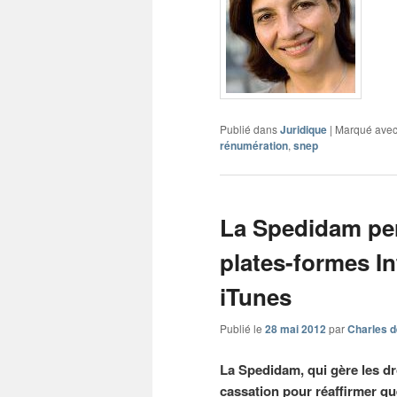
Publié dans
Juridique
|
Marqué ave
rénumération
,
snep
La Spedidam pers
plates-formes In
iTunes
Publié le
28 mai 2012
par
Charles d
La Spedidam, qui gère les dro
cassation pour réaffirmer q