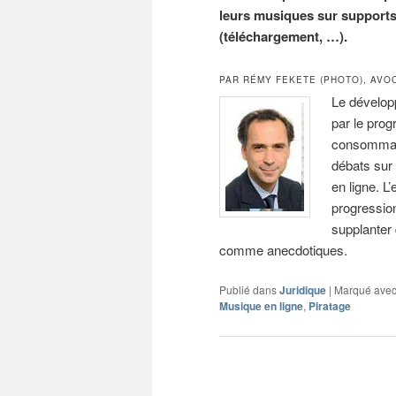
leurs musiques sur supports
(téléchargement, …).
PAR RÉMY FEKETE (PHOTO), AVO
Le dévelop
par le prog
consommati
débats sur
en ligne. L
progressio
supplanter
comme anecdotiques.
Publié dans
Juridique
|
Marqué ave
Musique en ligne
,
Piratage
Navigation
des