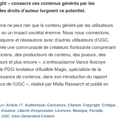
ight » consacre ces contenus générés par les
es droits d’auteur lorgnent ce potentiel.
ne ne peut nier que le contenu généré par les utilisateurs
 eu un impact sociétal énorme. Nous nous connectons,
quons et réseautons avec d’autres utilisateurs d’UGC.
créé une communauté de créateurs florissante comprenant
ciens, des producteurs de contenu, des joueurs, des
eurs et plus encore », s’enthousiasme Vance Ikezoye
 le PDG fondateur d’Audible Magic, spécialiste de la
ssance de contenus, dans son introduction du rapport
nce de l’UGC », réalisé par Midia Research et publié en
vec
Article 17
,
Audiovisuel
,
Caricature
,
Citation
,
Copyright
,
Critique
,
 d'auteur
,
Liberté d'expression
,
Licences
,
Musique
,
Parodie
,
,
UGC
,
User-Generated Content