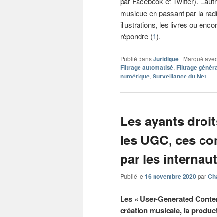
par Facebook et Twitter). L’autr
musique en passant par la radio
illustrations, les livres ou enc
répondre (
1
).
Publié dans
Juridique
|
Marqué ave
Filtrage automatisé
,
Filtrage généra
numérique
,
Surveillance du Net
Les ayants droi
les UGC, ces co
par les internau
Publié le
16 novembre 2020
par
Cha
Les « User-Generated Conten
création musicale, la product