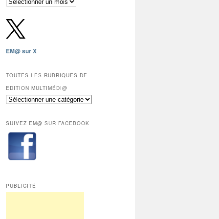
Archives
gratuites
depuis
2009,
sauf
les
EM@ sur X
12
derniers
mois
TOUTES LES RUBRIQUES DE
réservés
EDITION MULTIMÉDI@
aux
Toutes
abonnés.
les
rubriques
SUIVEZ EM@ SUR FACEBOOK
de
Edition
Multimédi@
PUBLICITÉ