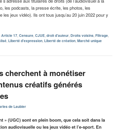
e s’adresse aux titulaires de droits (de l’audiovisuel à la
, les podcasts, la presse écrite, les photos, les
ore les jeux vidéo). Ils ont tous jusqu’au 20 juin 2022 pour y
c
Article 17
,
Censure
,
CJUE
,
droit d'auteur
,
Droits voisins
,
Filtrage
,
lisé
,
Liberté d'expression
,
Liberté de création
,
Marché unique
ts cherchent à monétiser
ntenus créatifs générés
tes
rles de Laubier
t » (UGC) sont en plein boom, que cela soit dans la
ion audiovisuelle ou les jeux vidéo et l’e-sport. En