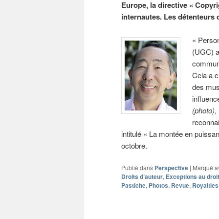
Europe, la directive « Copyr
internautes. Les détenteurs d
« Person
(UGC) a
communi
Cela a 
des musi
influenc
(photo)
,
reconnai
intitulé « La montée en puissa
octobre.
Publié dans
Perspective
|
Marqué a
Droits d’auteur
,
Exceptions au droit
Pastiche
,
Photos
,
Revue
,
Royalties