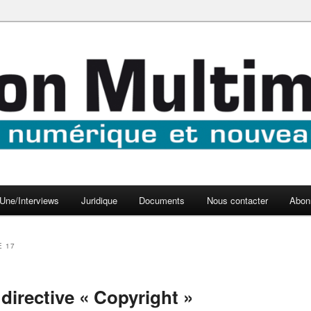
aux médias
médi@
Une/Interviews
Juridique
Documents
Nous contacter
Abon
E 17
a directive « Copyright »