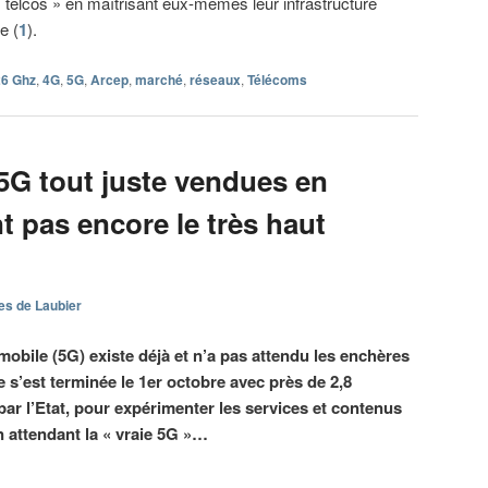
 telcos » en maîtrisant eux-mêmes leur infrastructure
e (
1
).
26 Ghz
,
4G
,
5G
,
Arcep
,
marché
,
réseaux
,
Télécoms
5G tout juste vendues en
nt pas encore le très haut
es de Laubier
obile (5G) existe déjà et n’a pas attendu les enchères
 s’est terminée le 1er octobre avec près de 2,8
ar l’Etat, pour expérimenter les services et contenus
n attendant la « vraie 5G »…