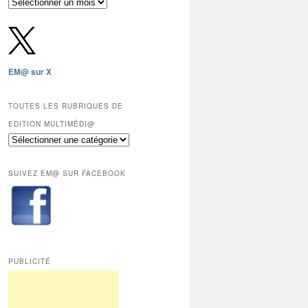
Archives
gratuites
depuis
2009,
sauf
les
EM@ sur X
12
derniers
mois
TOUTES LES RUBRIQUES DE
réservés
EDITION MULTIMÉDI@
aux
Toutes
abonnés.
les
rubriques
SUIVEZ EM@ SUR FACEBOOK
de
Edition
Multimédi@
PUBLICITÉ