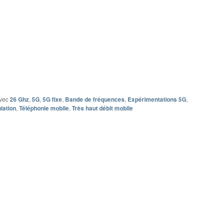
vec
26 Ghz
,
5G
,
5G fixe
,
Bande de fréquences
,
Expérimentations 5G
,
lation
,
Téléphonie mobile
,
Très haut débit mobile