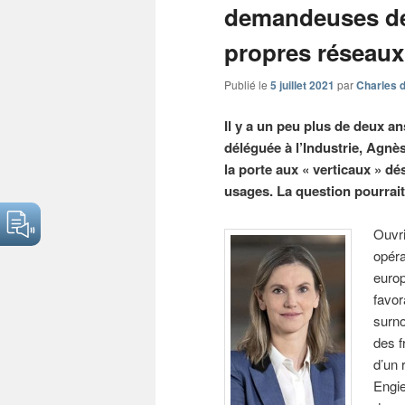
demandeuses de
propres réseaux
Publié le
5 juillet 2021
par
Charles d
Il y a un peu plus de deux an
déléguée à l’Industrie, Agnè
la porte aux « verticaux » d
usages. La question pourrait
Ouvri
opér
europ
favor
surno
des f
d’un 
Engi