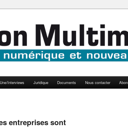
aux médias
médi@
Une/Interviews
Juridique
Documents
Nous contacter
Abon
des entreprises sont