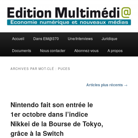
Aller
Aller
Economie numérique et Nouveaux médias
au
au
contenu
contenu
principal
secondaire
Edition Multimédi@
Menu
Accueil
Dans EM@370
Une/Interviews
Juridique
principal
Documents
Nous contacter
Abonnez-vous
A propos
ARCHIVES PAR MOT-CLÉ :
PUCES
Navigation
Articles plus récents
→
des
articles
Nintendo fait son entrée le
1er octobre dans l’indice
Nikkei de la Bourse de Tokyo,
grâce à la Switch