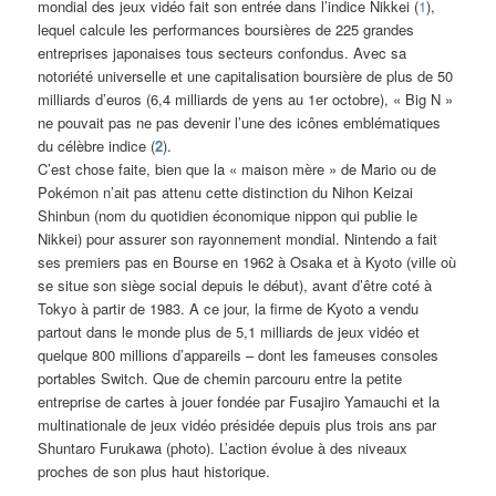
mondial des jeux vidéo fait son entrée dans l’indice Nikkei (
1
),
lequel calcule les performances boursières de 225 grandes
entreprises japonaises tous secteurs confondus. Avec sa
notoriété universelle et une capitalisation boursière de plus de 50
milliards d’euros (6,4 milliards de yens au 1er octobre), « Big N »
ne pouvait pas ne pas devenir l’une des icônes emblématiques
du célèbre indice (
2
).
C’est chose faite, bien que la « maison mère » de Mario ou de
Pokémon n’ait pas attenu cette distinction du Nihon Keizai
Shinbun (nom du quotidien économique nippon qui publie le
Nikkei) pour assurer son rayonnement mondial. Nintendo a fait
ses premiers pas en Bourse en 1962 à Osaka et à Kyoto (ville où
se situe son siège social depuis le début), avant d’être coté à
Tokyo à partir de 1983. A ce jour, la firme de Kyoto a vendu
partout dans le monde plus de 5,1 milliards de jeux vidéo et
quelque 800 millions d’appareils – dont les fameuses consoles
portables Switch. Que de chemin parcouru entre la petite
entreprise de cartes à jouer fondée par Fusajiro Yamauchi et la
multinationale de jeux vidéo présidée depuis plus trois ans par
Shuntaro Furukawa (photo). L’action évolue à des niveaux
proches de son plus haut historique.