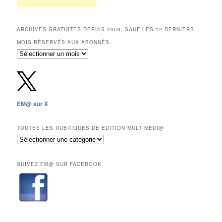
ARCHIVES GRATUITES DEPUIS 2009, SAUF LES 12 DERNIERS
MOIS RÉSERVÉS AUX ABONNÉS.
Archives
gratuites
depuis
2009,
sauf
les
EM@ sur X
12
derniers
mois
TOUTES LES RUBRIQUES DE EDITION MULTIMÉDI@
réservés
Toutes
aux
les
abonnés.
rubriques
SUIVEZ EM@ SUR FACEBOOK
de
Edition
Multimédi@