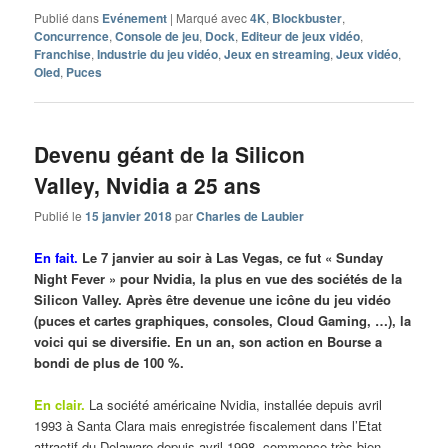
Publié dans
Evénement
|
Marqué avec
4K
,
Blockbuster
,
Concurrence
,
Console de jeu
,
Dock
,
Editeur de jeux vidéo
,
Franchise
,
Industrie du jeu vidéo
,
Jeux en streaming
,
Jeux vidéo
,
Oled
,
Puces
Devenu géant de la Silicon
Valley, Nvidia a 25 ans
Publié le
15 janvier 2018
par
Charles de Laubier
En fait.
Le 7 janvier au soir à Las Vegas, ce fut « Sunday
Night Fever » pour Nvidia, la plus en vue des sociétés de la
Silicon Valley. Après être devenue une icône du jeu vidéo
(puces et cartes graphiques, consoles, Cloud Gaming, …), la
voici qui se diversifie. En un an, son action en Bourse a
bondi de plus de 100 %.
En clair.
La société américaine Nvidia, installée depuis avril
1993 à Santa Clara mais enregistrée fiscalement dans l’Etat
attractif du Delaware depuis avril 1998, commence très bien