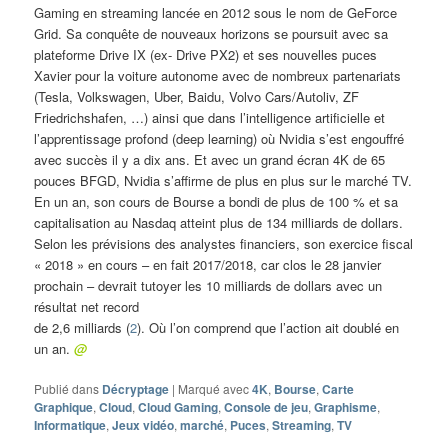
Gaming en streaming lancée en 2012 sous le nom de GeForce
Grid. Sa conquête de nouveaux horizons se poursuit avec sa
plateforme Drive IX (ex- Drive PX2) et ses nouvelles puces
Xavier pour la voiture autonome avec de nombreux partenariats
(Tesla, Volkswagen, Uber, Baidu, Volvo Cars/Autoliv, ZF
Friedrichshafen, …) ainsi que dans l’intelligence artificielle et
l’apprentissage profond (deep learning) où Nvidia s’est engouffré
avec succès il y a dix ans. Et avec un grand écran 4K de 65
pouces BFGD, Nvidia s’affirme de plus en plus sur le marché TV.
En un an, son cours de Bourse a bondi de plus de 100 % et sa
capitalisation au Nasdaq atteint plus de 134 milliards de dollars.
Selon les prévisions des analystes financiers, son exercice fiscal
« 2018 » en cours – en fait 2017/2018, car clos le 28 janvier
prochain – devrait tutoyer les 10 milliards de dollars avec un
résultat net record
de 2,6 milliards (
2
). Où l’on comprend que l’action ait doublé en
un an.
@
Publié dans
Décryptage
|
Marqué avec
4K
,
Bourse
,
Carte
Graphique
,
Cloud
,
Cloud Gaming
,
Console de jeu
,
Graphisme
,
Informatique
,
Jeux vidéo
,
marché
,
Puces
,
Streaming
,
TV