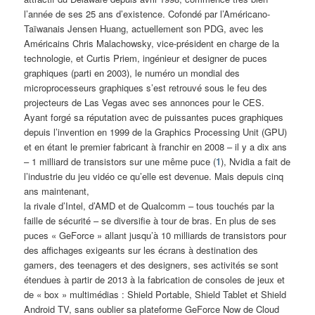
l’année de ses 25 ans d’existence. Cofondé par l’Américano-
Taïwanais Jensen Huang, actuellement son PDG, avec les
Américains Chris Malachowsky, vice-président en charge de la
technologie, et Curtis Priem, ingénieur et designer de puces
graphiques (parti en 2003), le numéro un mondial des
microprocesseurs graphiques s’est retrouvé sous le feu des
projecteurs de Las Vegas avec ses annonces pour le CES.
Ayant forgé sa réputation avec de puissantes puces graphiques
depuis l’invention en 1999 de la Graphics Processing Unit (GPU)
et en étant le premier fabricant à franchir en 2008 – il y a dix ans
– 1 milliard de transistors sur une même puce (
1
), Nvidia a fait de
l’industrie du jeu vidéo ce qu’elle est devenue. Mais depuis cinq
ans maintenant,
la rivale d’Intel, d’AMD et de Qualcomm – tous touchés par la
faille de sécurité – se diversifie à tour de bras. En plus de ses
puces « GeForce » allant jusqu’à 10 milliards de transistors pour
des affichages exigeants sur les écrans à destination des
gamers, des teenagers et des designers, ses activités se sont
étendues à partir de 2013 à la fabrication de consoles de jeux et
de « box » multimédias : Shield Portable, Shield Tablet et Shield
Android TV, sans oublier sa plateforme GeForce Now de Cloud