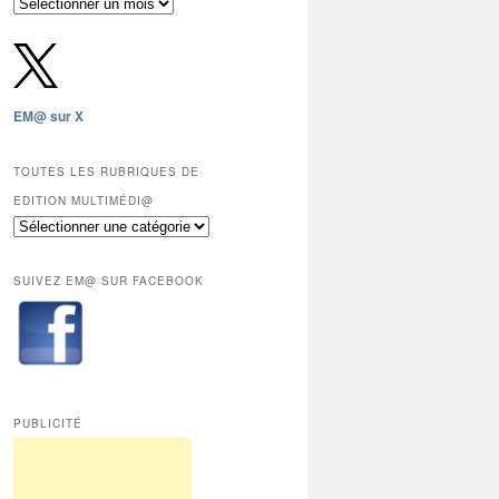
Archives
gratuites
depuis
2009,
sauf
les
EM@ sur X
12
derniers
mois
TOUTES LES RUBRIQUES DE
réservés
EDITION MULTIMÉDI@
aux
Toutes
abonnés.
les
rubriques
SUIVEZ EM@ SUR FACEBOOK
de
Edition
Multimédi@
PUBLICITÉ