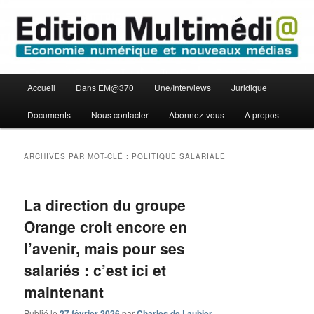
Aller
Aller
Economie numérique et Nouveaux médias
au
au
contenu
contenu
principal
secondaire
Edition Multimédi@
Menu
Accueil
Dans EM@370
Une/Interviews
Juridique
principal
Documents
Nous contacter
Abonnez-vous
A propos
ARCHIVES PAR MOT-CLÉ :
POLITIQUE SALARIALE
La direction du groupe
Orange croit encore en
l’avenir, mais pour ses
salariés : c’est ici et
maintenant
Publié le
27 février 2026
par
Charles de Laubier