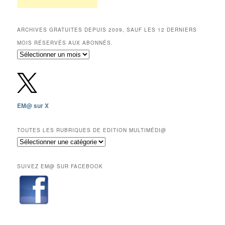
ARCHIVES GRATUITES DEPUIS 2009, SAUF LES 12 DERNIERS
MOIS RÉSERVÉS AUX ABONNÉS.
Archives
gratuites
depuis
2009,
sauf
les
EM@ sur X
12
derniers
mois
TOUTES LES RUBRIQUES DE EDITION MULTIMÉDI@
réservés
Toutes
aux
les
abonnés.
rubriques
SUIVEZ EM@ SUR FACEBOOK
de
Edition
Multimédi@