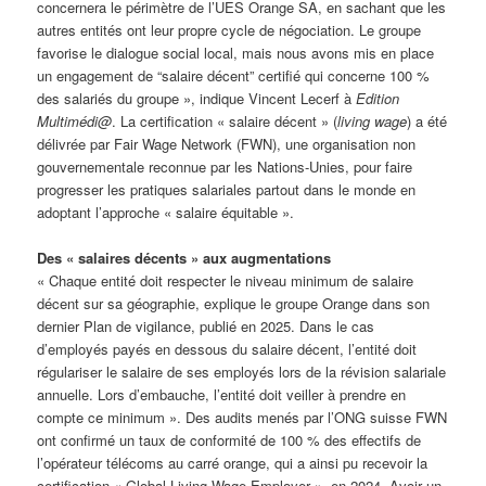
concernera le périmètre de l’UES Orange SA, en sachant que les
autres entités ont leur propre cycle de négociation. Le groupe
favorise le dialogue social local, mais nous avons mis en place
un engagement de “salaire décent” certifié qui concerne 100 %
des salariés du groupe », indique Vincent Lecerf à
Edition
Multimédi@
. La certification « salaire décent » (
living wage
) a été
délivrée par Fair Wage Network (FWN), une organisation non
gouvernementale reconnue par les Nations-Unies, pour faire
progresser les pratiques salariales partout dans le monde en
adoptant l’approche « salaire équitable ».
Des « salaires décents » aux augmentations
« Chaque entité doit respecter le niveau minimum de salaire
décent sur sa géographie, explique le groupe Orange dans son
dernier Plan de vigilance, publié en 2025. Dans le cas
d’employés payés en dessous du salaire décent, l’entité doit
régulariser le salaire de ses employés lors de la révision salariale
annuelle. Lors d’embauche, l’entité doit veiller à prendre en
compte ce minimum ». Des audits menés par l’ONG suisse FWN
ont confirmé un taux de conformité de 100 % des effectifs de
l’opérateur télécoms au carré orange, qui a ainsi pu recevoir la
certification « Global Living Wage Employer », en 2024. Avoir un