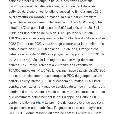
salariale stricte du groupe, ainsi qu’à des efforts continus
d’optimisation et de rationalisation, principalement dans les
activités du siège et les fonctions support ».
En dix ans : 23,5
% d’effectifs en moins
La masse salariale est en première
ligne. Selon les données collectées par
Edition Multimédi@
, les
effectifs d’Orange ont diminué de 5.636 salariés entre 2018 et
2022, soit une baisse de plus de 4,1 % pour se situer aux
130.307 personnes évoquées plus haut à la date du 31 décembre
2022 (
2
). L’année 2023 verra Orange passer pour la première fois
sous la barre des 130.000 salariés. En dix ans, Orange s’est
délesté de plus de 40.000 em- ployés par rapport aux 170.531 de
2012 (-23,5 %). Mais si l’on regarde sur les vingt dernières
années, l’ex-France Télécom a vu fondre ses effectifs de…
107.900 employés (-45,3 %). Et ce, par rapport au pic de 237.900
atteint au 31 décembre 2002 lorsque le PDG du groupe était un
certain Thierry Breton (
3
). Lui succèdera en février 2005 Didier
Lombard qui, après la vague de suicides durant son mandat, sera
condamné en 2019 pour « harcèlement moral institutionnel » – ce
que confirmera définitivement la cour d’appel de Paris le 30
septembre dernier (
4
). « La première richesse d’Orange que sont
les personnels a été oubliée… Regrettable », pointe le syndicat
CFE-CGC. Même ressenti du côté de Force Ouvrière (FO Com) :