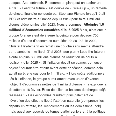
Jacques Aschenbroich. Et comme un plan peut en cacher un
autre : « Lead the future » est doublé de « Scale up », un remède
de cheval financier concocté par Stéphane Richard lorsqu’il était
PDG et administré à Orange depuis 2019 pour faire 1 milliard
d’euros d’économies d’ici 2023. Nous y sommes.
Atteindre 1,6
milliard d’économies cumulées d’ici à 2025
Mais, alors que le
groupe Orange s’est déjà serré la ceinture pour dégager 700
millions d’euros d’économies cumulées de 2019 à fin 2022,
Christel Heydemann en remet une couche sans même attendre
cette année le 1 milliard. D’ici 2025, son plan « Lead the future »
ajoute en plus 600 millions d’euros de réduction de coûts à
réaliser « d’ici 2025 ». Si l’inflation devait se calmer, ce nouvel
objectif pourrait être atteint avant cette échéance, comme cela
aurait pu être le cas pour le 1 milliard. « Hors coûts additionnels
liés à l’inflation, le groupe aurait atteint avec un an d’avance
l’objectif d’économies nettes de 1 milliard d’euros », a expliqué la
direction le 16 février. Et de détailler les baisses de charges déjà
réalisées : « Ces économies résultent principalement de
l’évolution des effectifs liée à l’attrition naturelle [comprenez les
départs en retraite, les licenciements ou les démissions, ndlr]
mais aussi aux accords de temps partiel seniors et à la politique