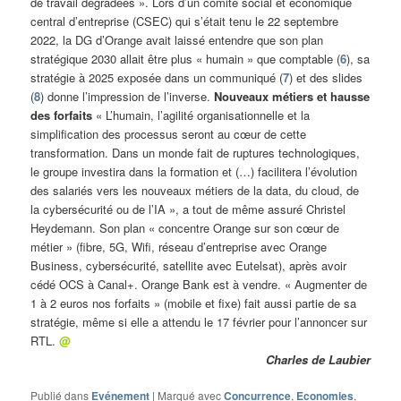
de travail dégradées ». Lors d’un comité social et économique
central d’entreprise (CSEC) qui s’était tenu le 22 septembre
2022, la DG d’Orange avait laissé entendre que son plan
stratégique 2030 allait être plus « humain » que comptable (
6
), sa
stratégie à 2025 exposée dans un communiqué (
7
) et des slides
(
8
) donne l’impression de l’inverse.
Nouveaux métiers et hausse
des forfaits
« L’humain, l’agilité organisationnelle et la
simplification des processus seront au cœur de cette
transformation. Dans un monde fait de ruptures technologiques,
le groupe investira dans la formation et (…) facilitera l’évolution
des salariés vers les nouveaux métiers de la data, du cloud, de
la cybersécurité ou de l’IA », a tout de même assuré Christel
Heydemann. Son plan « concentre Orange sur son cœur de
métier » (fibre, 5G, Wifi, réseau d’entreprise avec Orange
Business, cybersécurité, satellite avec Eutelsat), après avoir
cédé OCS à Canal+. Orange Bank est à vendre. « Augmenter de
1 à 2 euros nos forfaits » (mobile et fixe) fait aussi partie de sa
stratégie, même si elle a attendu le 17 février pour l’annoncer sur
RTL.
@
Charles de Laubier
Publié dans
Evénement
|
Marqué avec
Concurrence
,
Economies
,