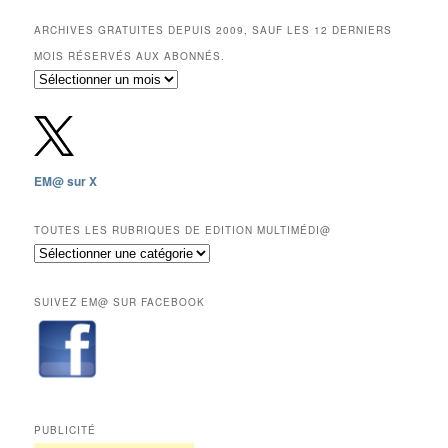
ARCHIVES GRATUITES DEPUIS 2009, SAUF LES 12 DERNIERS
MOIS RÉSERVÉS AUX ABONNÉS.
Archives
gratuites
depuis
2009,
sauf
les
EM@ sur X
12
derniers
mois
TOUTES LES RUBRIQUES DE EDITION MULTIMÉDI@
réservés
Toutes
aux
les
abonnés.
rubriques
SUIVEZ EM@ SUR FACEBOOK
de
Edition
Multimédi@
PUBLICITÉ