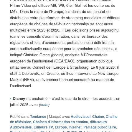
Prime Video qui diffuse M6, W9, 6ter, Gulli et les contenus de
M6+. Dans le reste de l’Europe, les deals de contenu et de
distribution entre plateformes de streaming mondiales et éditeurs
européens de chaînes de télévision nationales se sont aussi
multipliés entre 2025 et 2026. « Les décisions prises aujourd’hui
(dans les conseils d’administration, dans les bureaux des
régulateurs et lors d’événements professionnels) définiront la
carte audiovisuelle européenne pour la prochaine décennie », a
indiqué Christian Grece
(photo)
, analyste à l’Observatoire
européen de l’audiovisuel (OEA/EAO), organisation publique
rattachée au Conseil de l’Europe à Strasbourg. Le 8 juin 2026, il
était à Dubrovnik, en Croatie, où il est intervenu au New Europe
Market (NEM), un événement annuel consacré au marché de
l’audiovisuel.
•
Disney+
a enchaîné – c’est le cas de le dire – les accords : en
juillet 2025 avec
(
suite
)
Publié dans
Tendance
|
Marqué avec
Audiovisuel
,
Chaîne
,
Chaîne
de télévision
,
Chaînes d'information en continu
,
diffuseurs
Audiovisuels
,
Editeurs TV
,
Europe
,
Internet
,
Partage publicitaire
,