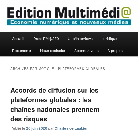
Aller
Aller
Economie numérique et Nouveaux médias
au
au
contenu
contenu
principal
secondaire
Edition Multimédi@
Menu
Accueil
Dans EM@370
Une/Interviews
Juridique
principal
Documents
Nous contacter
Abonnez-vous
A propos
ARCHIVES PAR MOT-CLÉ :
PLATEFORMES GLOBALES
Accords de diffusion sur les
plateformes globales : les
chaînes nationales prennent
des risques
Publié le
26 juin 2026
par
Charles de Laubier