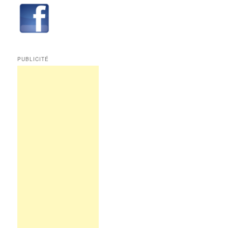
Edition
Multimédi@
PUBLICITÉ