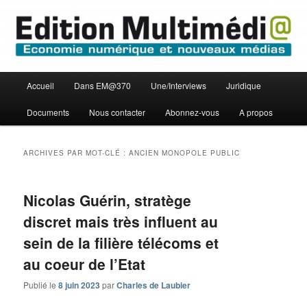
Aller
Aller
Economie numérique et Nouveaux médias
au
au
contenu
contenu
principal
secondaire
Edition Multimédi@
Menu
Accueil
Dans EM@370
Une/Interviews
Juridique
principal
Documents
Nous contacter
Abonnez-vous
A propos
ARCHIVES PAR MOT-CLÉ :
ANCIEN MONOPOLE PUBLIC
Nicolas Guérin, stratège
discret mais très influent au
sein de la filière télécoms et
au coeur de l’Etat
Publié le
8 juin 2023
par
Charles de Laubier