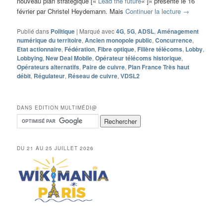
nouveau plan stratégique [«
Lead the future
« ]» présenté le 16
février par Christel Heydemann. Mais
Continuer la lecture
→
Publié dans
Politique
|
Marqué avec
4G
,
5G
,
ADSL
,
Aménagement
numérique du territoire
,
Ancien monopole public
,
Concurrence
,
Etat actionnaire
,
Fédération
,
Fibre optique
,
Filière télécoms
,
Lobby
,
Lobbying
,
New Deal Mobile
,
Opérateur télécoms historique
,
Opérateurs alternatifs
,
Paire de cuivre
,
Plan France Très haut
débit
,
Régulateur
,
Réseau de cuivre
,
VDSL2
DANS EDITION MULTIMÉDI@
DU 21 AU 25 JUILLET 2026