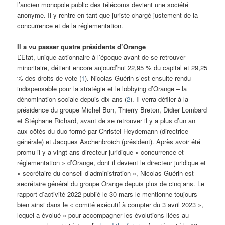
l’ancien monopole public des télécoms devient une société
anonyme. Il y rentre en tant que juriste chargé justement de la
concurrence et de la réglementation.
Il a vu passer quatre présidents d’Orange
L’Etat, unique actionnaire à l’époque avant de se retrouver
minoritaire, détient encore aujourd’hui 22,95 % du capital et 29,25
% des droits de vote (
1
). Nicolas Guérin s’est ensuite rendu
indispensable pour la stratégie et le lobbying d’Orange – la
dénomination sociale depuis dix ans (
2
). Il verra défiler à la
présidence du groupe Michel Bon, Thierry Breton, Didier Lombard
et Stéphane Richard, avant de se retrouver il y a plus d’un an
aux côtés du duo formé par Christel Heydemann (directrice
générale) et Jacques Aschenbroich (président). Après avoir été
promu il y a vingt ans directeur juridique « concurrence et
réglementation » d’Orange, dont il devient le directeur juridique et
« secrétaire du conseil d’administration », Nicolas Guérin est
secrétaire général du groupe Orange depuis plus de cinq ans. Le
rapport d’activité 2022 publié le 30 mars le mentionne toujours
bien ainsi dans le « comité exécutif à compter du 3 avril 2023 »,
lequel a évolué « pour accompagner les évolutions liées au