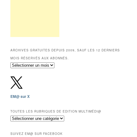
ARCHIVES GRATUITES DEPUIS 2009, SAUF LES 12 DERNIERS
MOIS RÉSERVÉS AUX ABONNÉS.
Archives
gratuites
depuis
2009,
sauf
les
EM@ sur X
12
derniers
mois
TOUTES LES RUBRIQUES DE EDITION MULTIMÉDI@
réservés
Toutes
aux
les
abonnés.
rubriques
SUIVEZ EM@ SUR FACEBOOK
de