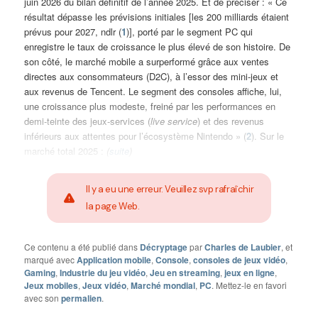
juin 2026 du bilan définitif de l’année 2025. Et de préciser : « Ce
résultat dépasse les prévisions initiales [les 200 milliards étaient
prévus pour 2027, ndlr (
1
)], porté par le segment PC qui
enregistre le taux de croissance le plus élevé de son histoire. De
son côté, le marché mobile a surperformé grâce aux ventes
directes aux consommateurs (D2C), à l’essor des mini-jeux et
aux revenus de Tencent. Le segment des consoles affiche, lui,
une croissance plus modeste, freiné par les performances en
demi-teinte des jeux-services (
live service
) et des revenus
inférieurs aux attentes pour l’écosystème Nintendo » (
2
). Sur le
marché total 2025 :
(
suite
)
Il y a eu une erreur. Veuillez svp rafraîchir
la page Web.
Ce contenu a été publié dans
Décryptage
par
Charles de Laubier
, et
marqué avec
Application mobile
,
Console
,
consoles de jeux vidéo
,
Gaming
,
Industrie du jeu vidéo
,
Jeu en streaming
,
jeux en ligne
,
Jeux mobiles
,
Jeux vidéo
,
Marché mondial
,
PC
. Mettez-le en favori
avec son
permalien
.