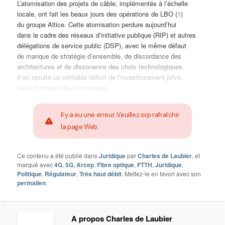
L’atomisation des projets de câble, implémentés à l’échelle
locale, ont fait les beaux jours des opérations de LBO (
1
)
du groupe Altice. Cette atomisation perdure aujourd’hui
dans le cadre des réseaux d’initiative publique (RIP) et autres
délégations de service public (DSP), avec le même défaut
de manque de stratégie d’ensemble, de discordance des
architectures et de dissonance des choix technologiques.
Il en résulte un véritable déficit de l’investissement privé,
faute d’attractivité économique.
Il y a eu une erreur. Veuillez svp rafraîchir
la page Web.
Ce contenu a été publié dans
Juridique
par
Charles de Laubier
, et
marqué avec
4G
,
5G
,
Arcep
,
Fibre optique
,
FTTH
,
Juridique
,
Politique
,
Régulateur
,
Très haut débit
. Mettez-le en favori avec son
permalien
.
A propos Charles de Laubier