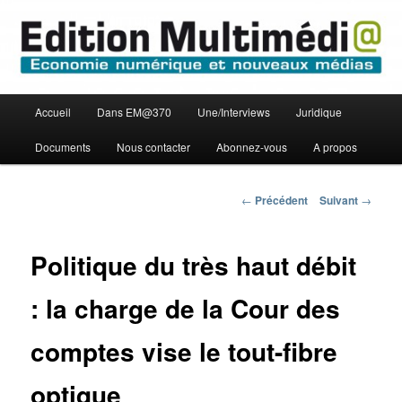
Aller
Economie numérique et Nouveaux médias
au
contenu
principal
Edition Multimédi@
Menu
Accueil
Dans EM@370
Une/Interviews
Juridique
principal
Documents
Nous contacter
Abonnez-vous
A propos
Navigation
←
Précédent
Suivant
→
des
articles
Politique du très haut débit
: la charge de la Cour des
comptes vise le tout-fibre
optique