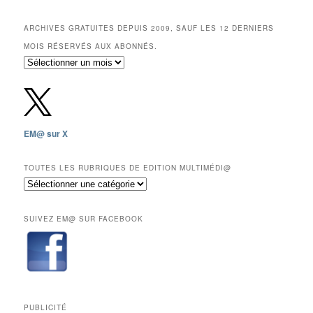
ARCHIVES GRATUITES DEPUIS 2009, SAUF LES 12 DERNIERS
MOIS RÉSERVÉS AUX ABONNÉS.
Archives
gratuites
depuis
2009,
sauf
les
EM@ sur X
12
derniers
mois
TOUTES LES RUBRIQUES DE EDITION MULTIMÉDI@
réservés
Toutes
aux
les
abonnés.
rubriques
SUIVEZ EM@ SUR FACEBOOK
de
Edition
Multimédi@
PUBLICITÉ