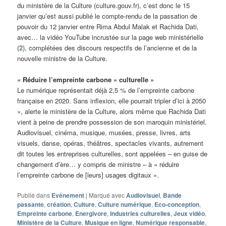
du ministère de la Culture (culture.gouv.fr), c’est donc le 15
janvier qu’est aussi publié le compte-rendu de la passation de
pouvoir du 12 janvier entre Rima Abdul Malak et Rachida Dati,
avec… la vidéo YouTube incrustée sur la page web ministérielle
(
2
), complétées des discours respectifs de l’ancienne et de la
nouvelle ministre de la Culture.
« Réduire l’empreinte carbone » culturelle »
Le numérique représentait déjà 2,5 % de l’empreinte carbone
française en 2020. Sans inflexion, elle pourrait tripler d’ici à 2050
», alerte le ministère de la Culture, alors même que Rachida Dati
vient à peine de prendre possession de son maroquin ministériel.
Audiovisuel, cinéma, musique, musées, presse, livres, arts
visuels, danse, opéras, théâtres, spectacles vivants, autrement
dit toutes les entreprises culturelles, sont appelées – en guise de
changement d’ère… y compris de ministre – à « réduire
l’empreinte carbone de [leurs] usages digitaux ».
Publié dans
Evénement
|
Marqué avec
Audiovisuel
,
Bande
passante
,
création
,
Culture
,
Culture numérique
,
Eco-conception
,
Empreinte carbone
,
Energivore
,
Industries culturelles
,
Jeux vidéo
,
Ministère de la Culture
,
Musique en ligne
,
Numérique responsable
,