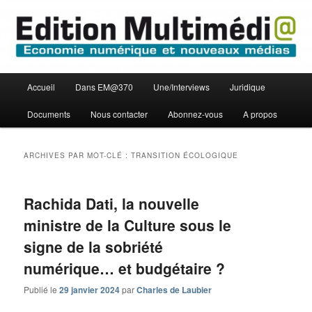
Aller
Aller
Economie numérique et Nouveaux médias
au
au
contenu
contenu
principal
secondaire
Edition Multimédi@
Menu
Accueil
Dans EM@370
Une/Interviews
Juridique
principal
Documents
Nous contacter
Abonnez-vous
A propos
ARCHIVES PAR MOT-CLÉ :
TRANSITION ÉCOLOGIQUE
Rachida Dati, la nouvelle
ministre de la Culture sous le
signe de la sobriété
numérique… et budgétaire ?
Publié le
29 janvier 2024
par
Charles de Laubier