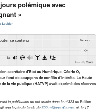
ujours polémique avec
gnant »
e Laubier
couter ce contenu
Pièces
:
-
-:--
1x
Powered By
GSpeech
ncien secrétaire d’Etat au Numérique, Cédric O,
sur fond de soupçons de conflits d’intérêts. La Haute
e de la vie publique (HATVP) avait exprimé des réserves
uivant la publication de cet article dans le n°323 de
Edition
çait une levée de fonds de
600 millions d’euros
, et, le 17