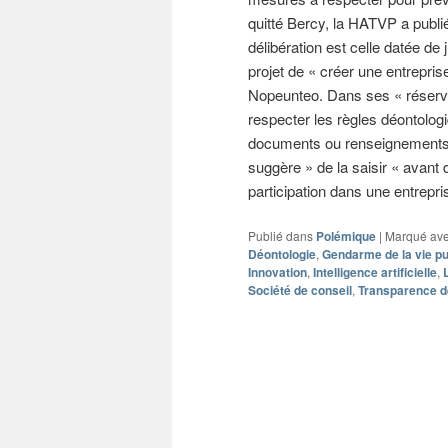
quitté Bercy, la HATVP a publi
délibération est celle datée de
projet de « créer une entreprise
Nopeunteo. Dans ses « réserve
respecter les règles déontolog
documents ou renseignements no
suggère » de la saisir « avant
participation dans une entrepr
Publié dans
Polémique
|
Marqué av
Déontologie
,
Gendarme de la vie pu
Innovation
,
Intelligence artificielle
,
Société de conseil
,
Transparence de