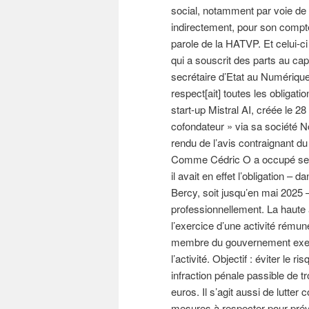
social, notamment par voie de 
indirectement, pour son compte
parole de la HATVP. Et celui-c
qui a souscrit des parts au capi
secrétaire d’Etat au Numérique
respect[ait] toutes les obliga
start-up Mistral AI, créée le 28 
cofondateur » via sa société N
rendu de l’avis contraignant d
Comme Cédric O a occupé ses 
il avait en effet l’obligation – 
Bercy, soit jusqu’en mai 2025 
professionnellement. La haute 
l’exercice d’une activité rémun
membre du gouvernement exerc
l’activité. Objectif : éviter le r
infraction pénale passible de
euros. Il s’agit aussi de lutter 
mesures à respecter pour prév