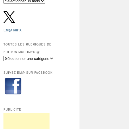
Archives
gratuites
depuis
2009,
sauf
les
EM@ sur X
12
derniers
mois
TOUTES LES RUBRIQUES DE
réservés
EDITION MULTIMÉDI@
aux
Toutes
abonnés.
les
rubriques
SUIVEZ EM@ SUR FACEBOOK
de
Edition
Multimédi@
PUBLICITÉ