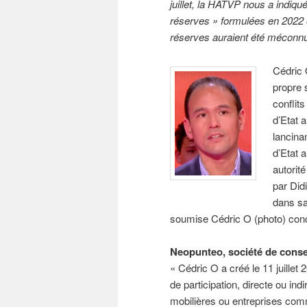
juillet, la HATVP nous a indiqu
réserves » formulées en 2022 
réserves auraient été méconnu
Cédric 
propre 
conflits
d’Etat 
lancina
d’Etat 
autorit
par Did
dans sa
soumise Cédric O (photo) con
Neopunteo, société de conse
« Cédric O a créé le 11 juillet
de participation, directe ou in
mobilières ou entreprises comme