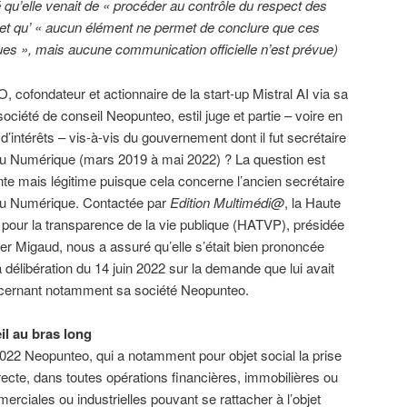
é qu’elle venait de « procéder au contrôle du respect des
et qu’ « aucun élément ne permet de conclure que ces
es », mais aucune communication officielle n’est prévue)
O, cofondateur et actionnaire de la start-up Mistral AI via sa
société de conseil Neopunteo, estil juge et partie – voire en
 d’intérêts – vis-à-vis du gouvernement dont il fut secrétaire
au Numérique (mars 2019 à mai 2022) ? La question est
nte mais légitime puisque cela concerne l’ancien secrétaire
au Numérique. Contactée par
Edition Multimédi@
, la Haute
é pour la transparence de la vie publique (HATVP), présidée
ier Migaud, nous a assuré qu’elle s’était bien prononcée
 délibération du 14 juin 2022 sur la demande que lui avait
cernant notamment sa société Neopunteo.
il au bras long
 2022 Neopunteo, qui a notamment pour objet social la prise
directe, dans toutes opérations financières, immobilières ou
rciales ou industrielles pouvant se rattacher à l’objet