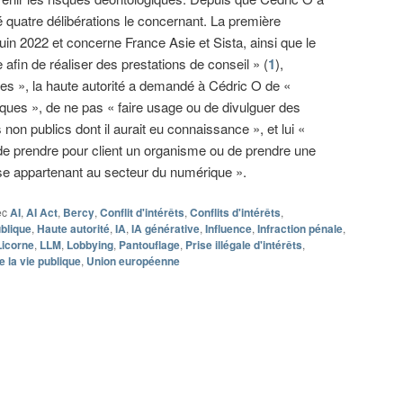
é quatre délibérations le concernant. La première
 juin 2022 et concerne France Asie et Sista, ainsi que le
 afin de réaliser des prestations de conseil » (
1
),
s », la haute autorité a demandé à Cédric O de «
iques », de ne pas « faire usage ou de divulguer des
n publics dont il aurait eu connaissance », et lui «
 de prendre pour client un organisme ou de prendre une
ise appartenant au secteur du numérique ».
ec
AI
,
AI Act
,
Bercy
,
Conflit d'intérêts
,
Conflits d'intérêts
,
blique
,
Haute autorité
,
IA
,
IA générative
,
Influence
,
Infraction pénale
,
Licorne
,
LLM
,
Lobbying
,
Pantouflage
,
Prise illégale d'intérêts
,
 la vie publique
,
Union européenne