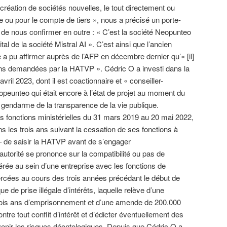
création de sociétés nouvelles, le tout directement ou
 ou pour le compte de tiers », nous a précisé un porte-
i de nous confirmer en outre : « C’est la société Neopunteo
tal de la société Mistral AI ». C’est ainsi que l’ancien
 a pu affirmer auprès de l’AFP en décembre dernier qu’« [il]
tions demandées par la HATVP ». Cédric O a investi dans la
avril 2023, dont il est coactionnaire et « conseiller-
opeunteo qui était encore à l’état de projet au moment du
u gendarme de la transparence de la vie publique.
fonctions ministérielles du 31 mars 2019 au 20 mai 2022,
dans les trois ans suivant la cessation de ses fonctions à
– de saisir la HATVP avant de s’engager
autorité se prononce sur la compatibilité ou pas de
érée au sein d’une entreprise avec les fonctions de
ées au cours des trois années précédant le début de
isque de prise illégale d’intérêts, laquelle relève d’une
 trois ans d’emprisonnement et d’une amende de 200.000
contre tout conflit d’intérêt et d’édicter éventuellement des
enir les risques déontologiques. Depuis que Cédric O a