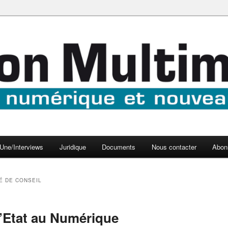
aux médias
médi@
Une/Interviews
Juridique
Documents
Nous contacter
Abon
É DE CONSEIL
d’Etat au Numérique