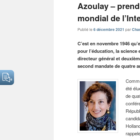
Azoulay – prend 
mondial de l’Int
Publié le
6 décembre 2021
par
Char
C’est en novembre 1946 qu’e
pour l’éducation, la science
directeur général et deuxiè
second mandate de quatre ans
Comme 
été él
de quat
confére
Républ
candida
Holland
rappele