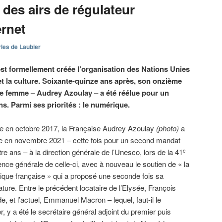
des airs de régulateur
ernet
les de Laubier
st formellement créée l’organisation des Nations Unies
 et la culture. Soixante-quinze ans après, son onzième
me femme – Audrey Azoulay – a été réélue pour un
. Parmi ses priorités : le numérique.
en octobre 2017, la Française Audrey Azoulay
(photo)
a
ue en novembre 2021 – cette fois pour un second mandat
re ans – à la direction générale de l’Unesco, lors de la 41
e
nce générale de celle-ci, avec à nouveau le soutien de « la
ique française » qui a proposé une seconde fois sa
ture. Entre le précédent locataire de l’Elysée, François
e, et l’actuel, Emmanuel Macron – lequel, faut-il le
r, y a été le secrétaire général adjoint du premier puis