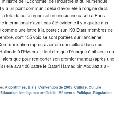
 ministre de l’Economie, de l’Industrie et du Numérique
l y a un point commun : celui d’avoir été à l’origine de la
la tête de cette organisation onusienne basée à Paris.
 international n’avait pas été évidente il y a quatre ans,
ée comme une lettre à la poste : sur 193 Etats membres de
vembre, dont 155 voix se sont portées sur l’ancienne
a Communication (après avoir été conseillère dans ces
lande à l’Elysée). Il faut dire que l’énarque était seule en
, alors que pour remporter son premier mandat (après une
) elle avait dû battre le Qatari Hamad bin Abdulaziz al-
vec
Algorithmes
,
Biais
,
Convention de 2005
,
Culture
,
Culture
,
Education
,
Intelligence artificielle
,
Métavers
,
Politique
,
Régulation
,