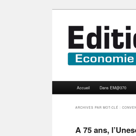
Aller
Aller
Economie numérique et Nouve
au
au
contenu
contenu
Edition Multi
principal
secondaire
Menu
Accueil
Dans EM@370
principal
ARCHIVES PAR MOT-CLÉ :
CONVEN
A 75 ans, l’Unes