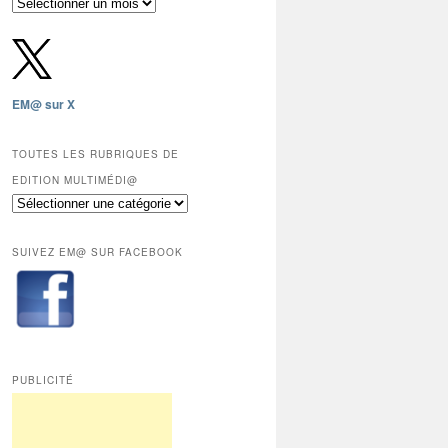
Archives
gratuites
depuis
2009,
sauf
les
EM@ sur X
12
derniers
mois
TOUTES LES RUBRIQUES DE
réservés
EDITION MULTIMÉDI@
aux
Toutes
abonnés.
les
rubriques
SUIVEZ EM@ SUR FACEBOOK
de
Edition
Multimédi@
PUBLICITÉ