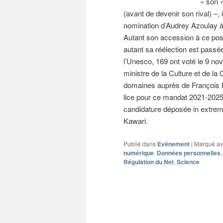
« son »
(avant de devenir son rival) –, i
nomination d’Audrey Azoulay à 
Autant son accession à ce poste
autant sa réélection est pass
l’Unesco, 169 ont voté le 9 no
ministre de la Culture et de l
domaines auprès de François Hol
lice pour ce mandat 2021-2025
candidature déposée in extremis
Kawari.
Publié dans
Evénement
|
Marqué a
numérique
,
Données personnelles
Régulation du Net
,
Science