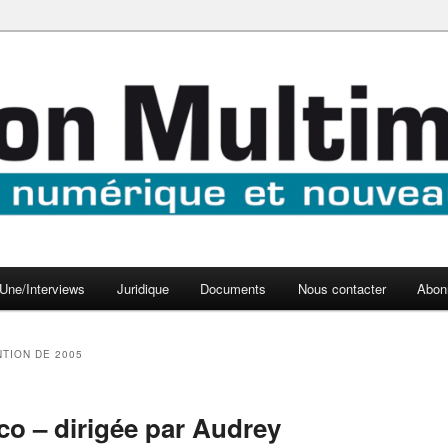
aux médias
médi@
Une/Interviews
Juridique
Documents
Nous contacter
Abon
TION DE 2005
co – dirigée par Audrey