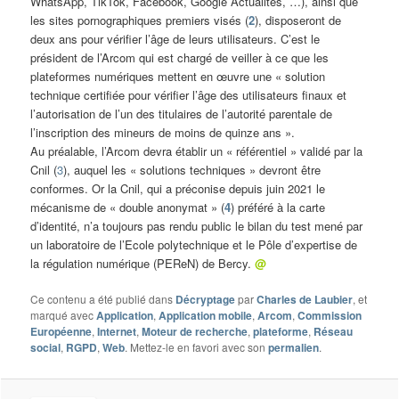
WhatsApp, TikTok, Facebook, Google Actualités, …), ainsi que
les sites pornographiques premiers visés (
2
), disposeront de
deux ans pour vérifier l’âge de leurs utilisateurs. C’est le
président de l’Arcom qui est chargé de veiller à ce que les
plateformes numériques mettent en œuvre une « solution
technique certifiée pour vérifier l’âge des utilisateurs finaux et
l’autorisation de l’un des titulaires de l’autorité parentale de
l’inscription des mineurs de moins de quinze ans ».
Au préalable, l’Arcom devra établir un « référentiel » validé par la
Cnil (
3
), auquel les « solutions techniques » devront être
conformes. Or la Cnil, qui a préconise depuis juin 2021 le
mécanisme de « double anonymat » (
4
) préféré à la carte
d’identité, n’a toujours pas rendu public le bilan du test mené par
un laboratoire de l’Ecole polytechnique et le Pôle d’expertise de
la régulation numérique (PEReN) de Bercy.
@
Ce contenu a été publié dans
Décryptage
par
Charles de Laubier
, et
marqué avec
Application
,
Application mobile
,
Arcom
,
Commission
Européenne
,
Internet
,
Moteur de recherche
,
plateforme
,
Réseau
social
,
RGPD
,
Web
. Mettez-le en favori avec son
permalien
.