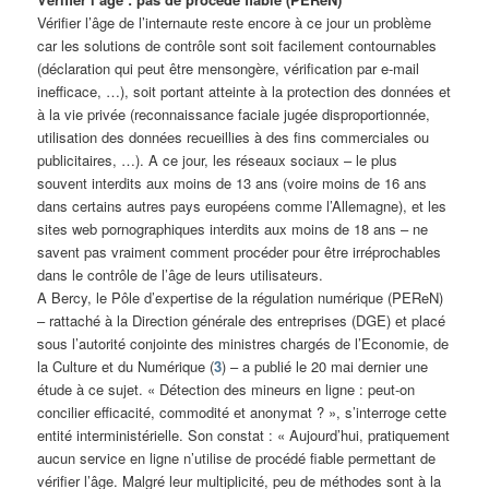
Vérifier l’âge de l’internaute reste encore à ce jour un problème
car les solutions de contrôle sont soit facilement contournables
(déclaration qui peut être mensongère, vérification par e-mail
inefficace, …), soit portant atteinte à la protection des données et
à la vie privée (reconnaissance faciale jugée disproportionnée,
utilisation des données recueillies à des fins commerciales ou
publicitaires, …). A ce jour, les réseaux sociaux – le plus
souvent interdits aux moins de 13 ans (voire moins de 16 ans
dans certains autres pays européens comme l’Allemagne), et les
sites web pornographiques interdits aux moins de 18 ans – ne
savent pas vraiment comment procéder pour être irréprochables
dans le contrôle de l’âge de leurs utilisateurs.
A Bercy, le Pôle d’expertise de la régulation numérique (PEReN)
– rattaché à la Direction générale des entreprises (DGE) et placé
sous l’autorité conjointe des ministres chargés de l’Economie, de
la Culture et du Numérique (
3
) – a publié le 20 mai dernier une
étude à ce sujet. « Détection des mineurs en ligne : peut-on
concilier efficacité, commodité et anonymat ? », s’interroge cette
entité interministérielle. Son constat : « Aujourd’hui, pratiquement
aucun service en ligne n’utilise de procédé fiable permettant de
vérifier l’âge. Malgré leur multiplicité, peu de méthodes sont à la