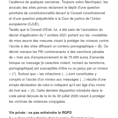
l’audience de quelques semaines. Toujours selon NextInpact, les
avocats des sites pornos réclament le dépôt d’une question
prioritaire de constitutionnalité devant le Conseil constitutionnel
et d’une question préjudicielle à la Cour de justice de l’Union
européenne (CJUE).
Tandis que le Conseil d’Etat, lui, a été saisi de l’annulation du
décret d’application du 7 octobre 2021 portant sur les «modalités
de mise œuvre des mesures visant à protéger les mineurs contre
l’accès à des sites diffusant un contenu pornographique » (
6
). Ce
décret menace les FAI contrevenants à des sanctions pénales
de « trois ans d’emprisonnement et de 75.000 euros d’amende
lorsque ce message [à caractère violent, incitant au terrorisme,
pornographique] est susceptible d’être vu ou perçu par un mineur
» (
7
). Surtout que « les infractions (…) sont constituées y
compris si l’accès d’un mineur aux messages (…) résulte d’une
simple déclaration de celui-ci indiquant qu’il est âgé d’au moins
dix-huit ans » (
8
). Cette dernière disposition introduite dans le
code pénal découle de la loi du 30 juillet 2020 visant à protéger
les victimes de violences conjugales.
Vie privée : ne pas enfreindre le RGPD
Il y a donc péril judiciaire dans le porno. D’autant qu’une