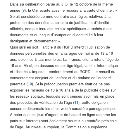
Dans sa délibération parue au J.O. le 12 octobre de la même
année (
9
), la Cnil écarte aussi le recours à la carte d’identité : «
Serait considérée comme contraire aux règles relatives à la
protection des données la collecte de justificatifs d’identité
officiels, compte tenu des enjeux spécifiques attachés à ces
documents et du risque d’usurpation d’identité lié à leur
divulgation et détournement ».
Quoi qu’il en soit, l’article 8 du RGPD interdit l’utilisation de
données personnelles des enfants âgés de moins de 13 à 16
ans, selon les Etats membres. La France, elle, a retenu l’âge de
15 ans. Ainsi, en-dessous de cet âge légal, la loi « Informatique
et Libertés » impose – conformément au RGPD – le recueil du
consentement conjoint de l’enfant et du titulaire de l’autorité
parentale (
10
). Si la préoccupation première était de ne pas
exposer les mineurs de 13 à 16 ans à de la publicité ciblée sur
les réseaux sociaux, lesquels sont censés avoir mis en place
des procédés de vérification de l’âge (
11
), cette obligation
concerne désormais les sites web à caractère pornographique.
A noter que les jeux d’argent et de hasard en ligne (comme les
paris sur Internet) sont également soumis au contrôle préalable
de l’âge. Au niveau européen, la Commission européenne