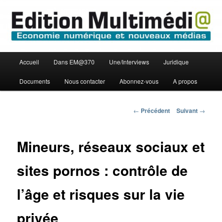
Aller
Economie numérique et Nouveaux médias
au
contenu
principal
Edition Multimédi@
Menu
Accueil
Dans EM@370
Une/Interviews
Juridique
principal
Documents
Nous contacter
Abonnez-vous
A propos
Navigation
←
Précédent
Suivant
→
des
articles
Mineurs, réseaux sociaux et
sites pornos : contrôle de
l’âge et risques sur la vie
privée