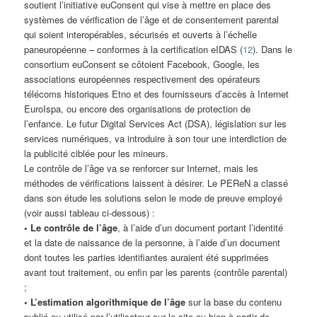
soutient l’initiative euConsent qui vise à mettre en place des
systèmes de vérification de l’âge et de consentement parental
qui soient interopérables, sécurisés et ouverts à l’échelle
paneuropéenne – conformes à la certification eIDAS (
12
). Dans le
consortium euConsent se côtoient Facebook, Google, les
associations européennes respectivement des opérateurs
télécoms historiques Etno et des fournisseurs d’accès à Internet
EuroIspa, ou encore des organisations de protection de
l’enfance. Le futur Digital Services Act (DSA), législation sur les
services numériques, va introduire à son tour une interdiction de
la publicité ciblée pour les mineurs.
Le contrôle de l’âge va se renforcer sur Internet, mais les
méthodes de vérifications laissent à désirer. Le PEReN a classé
dans son étude les solutions selon le mode de preuve employé
(voir aussi tableau ci-dessous) :
• Le contrôle de l’âge
, à l’aide d’un document portant l’identité
et la date de naissance de la personne, à l’aide d’un document
dont toutes les parties identifiantes auraient été supprimées
avant tout traitement, ou enfin par les parents (contrôle parental)
;
• L’estimation algorithmique de l’âge
sur la base du contenu
publié ou utilisé par l’utilisateur sur le site ou bien à partir de