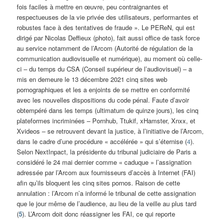
fois faciles à mettre en œuvre, peu contraignantes et
respectueuses de la vie privée des utilisateurs, performantes et
robustes face à des tentatives de fraude ». Le PEReN, qui est
dirigé par Nicolas Deffieux (photo), fait aussi office de task force
au service notamment de l’Arcom (Autorité de régulation de la
communication audiovisuelle et numérique), au moment où celle-
ci – du temps du CSA (Conseil supérieur de l’audiovisuel) – a
mis en demeure le 13 décembre 2021 cinq sites web
pornographiques et les a enjoints de se mettre en conformité
avec les nouvelles dispositions du code pénal. Faute d’avoir
obtempéré dans les temps (ultimatum de quinze jours), les cinq
plateformes incriminées – Pornhub, Ttukif, xHamster, Xnxx, et
Xvideos – se retrouvent devant la justice, à l’initiative de l’Arcom,
dans le cadre d’une procédure « accélérée » qui s’éternise (
4
).
Selon NextInpact, la présidente du tribunal judiciaire de Paris a
considéré le 24 mai dernier comme « caduque » l’assignation
adressée par l’Arcom aux fournisseurs d’accès à Internet (FAI)
afin qu’ils bloquent les cinq sites pornos. Raison de cette
annulation : l’Arcom n’a informé le tribunal de cette assignation
que le jour même de l’audience, au lieu de la veille au plus tard
(
5
). L’Arcom doit donc réassigner les FAI, ce qui reporte