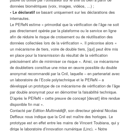
données biométriques (voix, images, vidéos, …) ;
• Le déclaratif
se basant uniquement sur les déclarations des
internautes.
Le PEReN estime « primordial que la vérification de l’âge ne soit
pas directement opérée par la plateforme ou le service en ligne
afin de réduire le risque de croisement ou de réutilisation des
données collectées lors de la vérification ». Il préconise alors «
un mécanisme de tiers, voire de double tiers, [qui] peut être mis
en place pour la transmission du résultat de la vérification
précisément afin de minimiser ce risque ». Ainsi, ce mécanisme
de doubletiers constitue une mise en œuvre possible du double
anonymat recommandé par la Cnil, laquelle – en partenariat avec
un laboratoire de l’Ecole polytechnique et le PEReN – a
développé un prototype de ce mécanisme de vérification de l’âge
par double anonymat pour en démontrer la faisabilité technique.
D’après le PEReN « cette preuve de concept [devait] être rendue
disponible fin mai ».
Contacté par
Edition Multimédi@
, son directeur général Nicolas
Deffieux nous indique que la Cnil est maître des horloges. Le
prototype est en effet entre les mains de Vincent Toubiana, qui y
dirige le laboratoire d’innovation numérique (Linc). « Notre