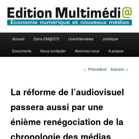
Aller
Economie numérique et Nouveaux médias
au
contenu
principal
Edition Multimédi@
Menu
Accueil
Dans EM@370
Une/Interviews
Juridique
principal
Documents
Nous contacter
Abonnez-vous
A propos
Navigation
←
Précédent
Suivant
→
des
articles
La réforme de l’audiovisuel
passera aussi par une
énième renégociation de la
chronologie des médias