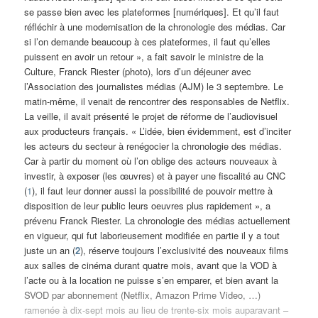
se passe bien avec les plateformes [numériques]. Et qu’il faut
réfléchir à une modernisation de la chronologie des médias. Car
si l’on demande beaucoup à ces plateformes, il faut qu’elles
puissent en avoir un retour », a fait savoir le ministre de la
Culture, Franck Riester (photo), lors d’un déjeuner avec
l’Association des journalistes médias (AJM) le 3 septembre. Le
matin-même, il venait de rencontrer des responsables de Netflix.
La veille, il avait présenté le projet de réforme de l’audiovisuel
aux producteurs français. « L’idée, bien évidemment, est d’inciter
les acteurs du secteur à renégocier la chronologie des médias.
Car à partir du moment où l’on oblige des acteurs nouveaux à
investir, à exposer (les œuvres) et à payer une fiscalité au CNC
(
1
), il faut leur donner aussi la possibilité de pouvoir mettre à
disposition de leur public leurs oeuvres plus rapidement », a
prévenu Franck Riester. La chronologie des médias actuellement
en vigueur, qui fut laborieusement modifiée en partie il y a tout
juste un an (
2
), réserve toujours l’exclusivité des nouveaux films
aux salles de cinéma durant quatre mois, avant que la VOD à
l’acte ou à la location ne puisse s’en emparer, et bien avant la
SVOD par abonnement (Netflix, Amazon Prime Video, …)
ramenée à dix-sept mois au lieu de trente-six mois auparavant –