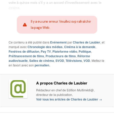
voire à quinze mois s’il y a un accord d’investissement avec le
cinéma.
Il y a eu une erreur. Veuillez svp rafraîchir
la page Web.
Ce contenu a été publié dans
Evénement
par
Charles de Laubier
, et
marqué avec
Chronologie des médias
,
Cinéma à la demande
,
Fenêtres de diffusion
,
Pay TV
,
Plateforme vidéo
,
Politique
,
Préfinancement de films
,
Producteurs de films
,
Réforme
audiovisuelle
,
Salles de cinéma
,
SVOD
,
Télévisions
,
VOD
. Mettez-le
en favori avec son
permalien
.
A propos Charles de Laubier
Rédacteur en chef de Edition Multimédi@,
directeur de la publication.
Voir tous les articles de Charles de Laubier
→