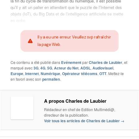
la fin du cycle de transformation du numérique, il est possible
qu’il y ait un palier en attendant que le puzzle de l’Internet des
objets (IoT), du Big Data et de l’intelligence artificielle se mette
en ordre.
Il y a eu une erreur. Veuillez svp rafraîchir
la page Web.
Ce contenu a été publié dans
Evénement
par
Charles de Laubier
, et
marqué avec
3G
,
4G
,
5G
,
Acteur du Net
,
ADSL
,
Audiovisuel
,
Europe
,
Internet
,
Numérique
,
Opérateur télécoms
,
OTT
. Mettez-le
en favori avec son
permalien
.
A propos Charles de Laubier
Rédacteur en chef de Edition Multimédi@,
directeur de la publication.
Voir tous les articles de Charles de Laubier
→