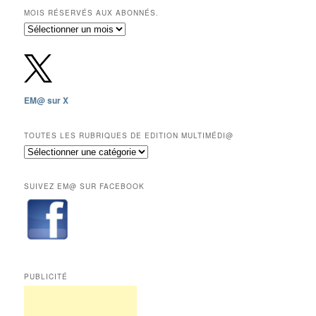
MOIS RÉSERVÉS AUX ABONNÉS.
Archives
gratuites
depuis
2009,
sauf
les
EM@ sur X
12
derniers
mois
TOUTES LES RUBRIQUES DE EDITION MULTIMÉDI@
réservés
Toutes
aux
les
abonnés.
rubriques
SUIVEZ EM@ SUR FACEBOOK
de
Edition
Multimédi@
PUBLICITÉ