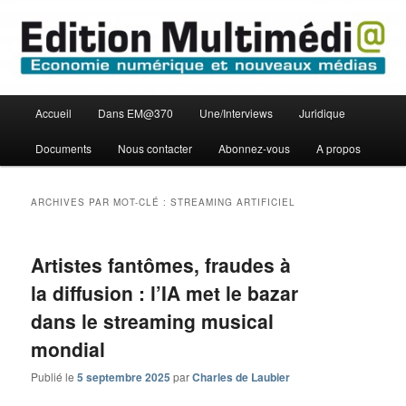
Aller
Aller
Economie numérique et Nouveaux médias
au
au
contenu
contenu
principal
secondaire
Edition Multimédi@
Menu
Accueil
Dans EM@370
Une/Interviews
Juridique
principal
Documents
Nous contacter
Abonnez-vous
A propos
ARCHIVES PAR MOT-CLÉ :
STREAMING ARTIFICIEL
Artistes fantômes, fraudes à
la diffusion : l’IA met le bazar
dans le streaming musical
mondial
Publié le
5 septembre 2025
par
Charles de Laubier