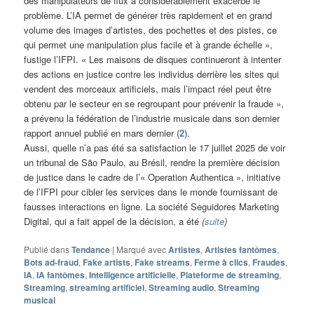
des manipulateurs de flux a considérablement exacerbé le
problème. L’IA permet de générer très rapidement et en grand
volume des images d’artistes, des pochettes et des pistes, ce
qui permet une manipulation plus facile et à grande échelle »,
fustige l’IFPI. « Les maisons de disques continueront à intenter
des actions en justice contre les individus derrière les sites qui
vendent des morceaux artificiels, mais l’impact réel peut être
obtenu par le secteur en se regroupant pour prévenir la fraude »,
a prévenu la fédération de l’industrie musicale dans son dernier
rapport annuel publié en mars dernier (
2
).
Aussi, quelle n’a pas été sa satisfaction le 17 juillet 2025 de voir
un tribunal de São Paulo, au Brésil, rendre la première décision
de justice dans le cadre de l’« Operation Authentica », initiative
de l’IFPI pour cibler les services dans le monde fournissant de
fausses interactions en ligne. La société Seguidores Marketing
Digital, qui a fait appel de la décision, a été
(
suite
)
Publié dans
Tendance
|
Marqué avec
Artistes
,
Artistes fantômes
,
Bots ad-fraud
,
Fake artists
,
Fake streams
,
Ferme à clics
,
Fraudes
,
IA
,
IA fantômes
,
Intelligence artificielle
,
Plateforme de streaming
,
Streaming
,
streaming artificiel
,
Streaming audio
,
Streaming
musical