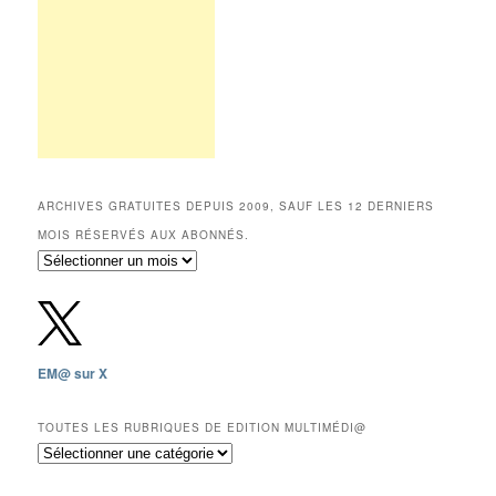
ARCHIVES GRATUITES DEPUIS 2009, SAUF LES 12 DERNIERS
MOIS RÉSERVÉS AUX ABONNÉS.
Archives
gratuites
depuis
2009,
sauf
les
EM@ sur X
12
derniers
mois
TOUTES LES RUBRIQUES DE EDITION MULTIMÉDI@
réservés
Toutes
aux
les
abonnés.
rubriques