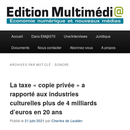
Aller
Aller
Economie numérique et Nouveaux médias
au
au
contenu
contenu
principal
secondaire
Edition Multimédi@
Menu
Accueil
Dans EM@370
Une/Interviews
Juridique
principal
Documents
Nous contacter
Abonnez-vous
A propos
ARCHIVES PAR MOT-CLÉ :
SONORE
La taxe « copie privée » a
rapporté aux industries
culturelles plus de 4 milliards
d’euros en 20 ans
Publié le
21 juin 2021
par
Charles de Laubier