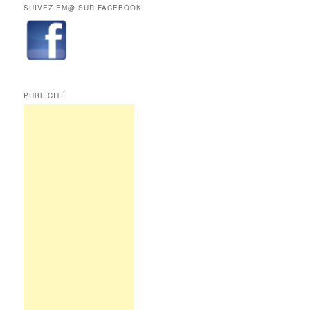
SUIVEZ EM@ SUR FACEBOOK
de
Edition
Multimédi@
PUBLICITÉ