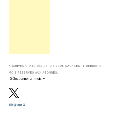
ARCHIVES GRATUITES DEPUIS 2009, SAUF LES 12 DERNIERS
MOIS RÉSERVÉS AUX ABONNÉS.
Archives
gratuites
depuis
2009,
sauf
les
EM@ sur X
12
derniers