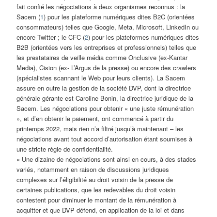
fait confié les négociations à deux organismes reconnus : la
Sacem (
1
) pour les plateforme numériques dites B2C (orientées
consommateurs) telles que Google, Meta, Microsoft, LinkedIn ou
encore Twitter ; le CFC (
2
) pour les plateformes numériques dites
B2B (orientées vers les entreprises et professionnels) telles que
les prestataires de veille média comme Onclusive (ex-Kantar
Media), Cision (ex- L’Argus de la presse) ou encore des crawlers
(spécialistes scannant le Web pour leurs clients). La Sacem
assure en outre la gestion de la société DVP, dont la directrice
générale gérante est Caroline Bonin, la directrice juridique de la
Sacem. Les négociations pour obtenir « une juste rémunération
», et d’en obtenir le paiement, ont commencé à partir du
printemps 2022, mais rien n’a filtré jusqu’à maintenant – les
négociations avant tout accord d’autorisation étant soumises à
une stricte règle de confidentialité.
« Une dizaine de négociations sont ainsi en cours, à des stades
variés, notamment en raison de discussions juridiques
complexes sur l’éligibilité au droit voisin de la presse de
certaines publications, que les redevables du droit voisin
contestent pour diminuer le montant de la rémunération à
acquitter et que DVP défend, en application de la loi et dans