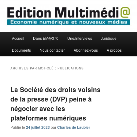
Aller
Aller
Economie numérique et Nouveaux médias
au
au
contenu
contenu
principal
secondaire
Edition Multimédi@
Menu
Accueil
Dans EM@370
Une/Interviews
Juridique
principal
Documents
Nous contacter
Abonnez-vous
A propos
ARCHIVES PAR MOT-CLÉ :
PUBLICATIONS
La Société des droits voisins
de la presse (DVP) peine à
négocier avec les
plateformes numériques
Publié le
24 juillet 2023
par
Charles de Laubier