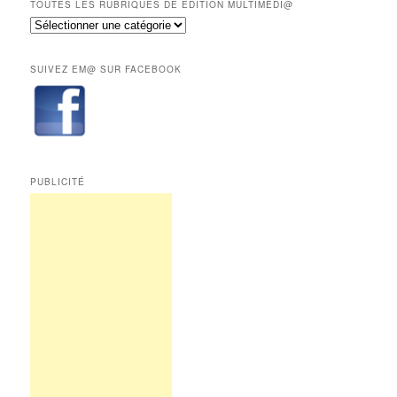
mois
TOUTES LES RUBRIQUES DE EDITION MULTIMÉDI@
réservés
Toutes
aux
les
abonnés.
rubriques
SUIVEZ EM@ SUR FACEBOOK
de
Edition
Multimédi@
PUBLICITÉ