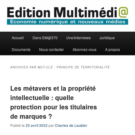
Aller
Aller
Economie numérique et Nouveaux médias
au
au
contenu
contenu
principal
secondaire
Edition Multimédi@
Menu
Accueil
Dans EM@370
Une/Interviews
Juridique
principal
Documents
Nous contacter
Abonnez-vous
A propos
ARCHIVES PAR MOT-CLÉ :
PRINCIPE DE TERRITORIALITÉ
Les métavers et la propriété
intellectuelle : quelle
protection pour les titulaires
de marques ?
Publié le
25 avril 2022
par
Charles de Laubier