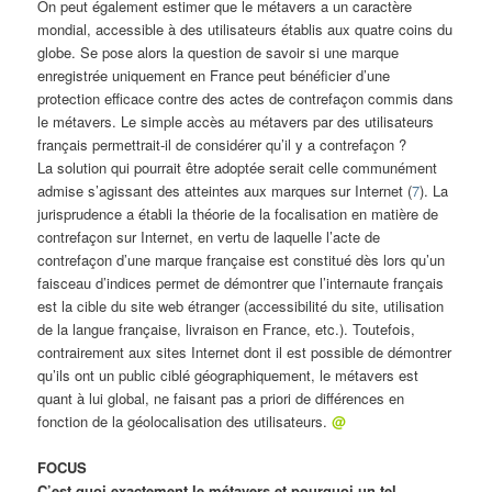
On peut également estimer que le métavers a un caractère
mondial, accessible à des utilisateurs établis aux quatre coins du
globe. Se pose alors la question de savoir si une marque
enregistrée uniquement en France peut bénéficier d’une
protection efficace contre des actes de contrefaçon commis dans
le métavers. Le simple accès au métavers par des utilisateurs
français permettrait-il de considérer qu’il y a contrefaçon ?
La solution qui pourrait être adoptée serait celle communément
admise s’agissant des atteintes aux marques sur Internet (
7
). La
jurisprudence a établi la théorie de la focalisation en matière de
contrefaçon sur Internet, en vertu de laquelle l’acte de
contrefaçon d’une marque française est constitué dès lors qu’un
faisceau d’indices permet de démontrer que l’internaute français
est la cible du site web étranger (accessibilité du site, utilisation
de la langue française, livraison en France, etc.). Toutefois,
contrairement aux sites Internet dont il est possible de démontrer
qu’ils ont un public ciblé géographiquement, le métavers est
quant à lui global, ne faisant pas a priori de différences en
fonction de la géolocalisation des utilisateurs.
@
FOCUS
C’est quoi exactement le métavers et pourquoi un tel