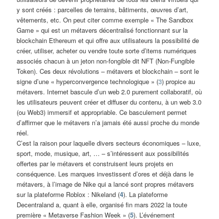
y sont créés : parcelles de terrains, bâtiments, œuvres d’art,
vêtements, etc. On peut citer comme exemple « The Sandbox
Game » qui est un métavers décentralisé fonctionnant sur la
blockchain Ethereum et qui offre aux utilisateurs la possibilité de
créer, utiliser, acheter ou vendre toute sorte d’items numériques
associés chacun à un jeton non-fongible dit NFT (Non-Fungible
Token). Ces deux révolutions – métavers et blockchain – sont le
signe d’une « hyperconvergence technologique » (
3
) propice au
métavers. Internet bascule d’un web 2.0 purement collaboratif, où
les utilisateurs peuvent créer et diffuser du contenu, à un web 3.0
(ou Web3) immersif et appropriable. Ce basculement permet
d’affirmer que le métavers n’a jamais été aussi proche du monde
réel.
C’est la raison pour laquelle divers secteurs économiques – luxe,
sport, mode, musique, art, … – s’intéressent aux possibilités
offertes par le métavers et construisent leurs projets en
conséquence. Les marques investissent d’ores et déjà dans le
métavers, à l’image de Nike qui a lancé sont propres métavers
sur la plateforme Roblox : Nikeland (
4
). La plateforme
Decentraland a, quant à elle, organisé fin mars 2022 la toute
première « Metaverse Fashion Week » (
5
). L’événement