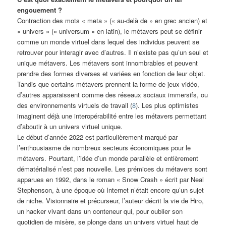
engouement ?
Contraction des mots « meta » (« au-delà de » en grec ancien) et
« univers » (« universum » en latin), le métavers peut se définir
comme un monde virtuel dans lequel des individus peuvent se
retrouver pour interagir avec d’autres. Il n’existe pas qu’un seul et
unique métavers. Les métavers sont innombrables et peuvent
prendre des formes diverses et variées en fonction de leur objet.
Tandis que certains métavers prennent la forme de jeux vidéo,
d’autres apparaissent comme des réseaux sociaux immersifs, ou
des environnements virtuels de travail (
8
). Les plus optimistes
imaginent déjà une interopérabilité entre les métavers permettant
d’aboutir à un univers virtuel unique.
Le début d’année 2022 est particulièrement marqué par
l’enthousiasme de nombreux secteurs économiques pour le
métavers. Pourtant, l’idée d’un monde parallèle et entièrement
dématérialisé n’est pas nouvelle. Les prémices du métavers sont
apparues en 1992, dans le roman « Snow Crash » écrit par Neal
Stephenson, à une époque où Internet n’était encore qu’un sujet
de niche. Visionnaire et précurseur, l’auteur décrit la vie de Hiro,
un hacker vivant dans un conteneur qui, pour oublier son
quotidien de misère, se plonge dans un univers virtuel haut de