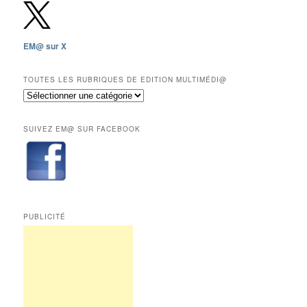
depuis
2009,
sauf
les
EM@ sur X
12
derniers
mois
TOUTES LES RUBRIQUES DE EDITION MULTIMÉDI@
réservés
Toutes
aux
les
abonnés.
rubriques
SUIVEZ EM@ SUR FACEBOOK
de
Edition
Multimédi@
PUBLICITÉ