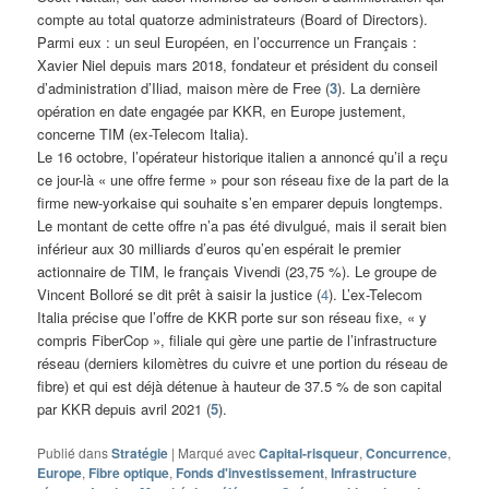
compte au total quatorze administrateurs (Board of Directors).
Parmi eux : un seul Européen, en l’occurrence un Français :
Xavier Niel depuis mars 2018, fondateur et président du conseil
d’administration d’Iliad, maison mère de Free (
3
). La dernière
opération en date engagée par KKR, en Europe justement,
concerne TIM (ex-Telecom Italia).
Le 16 octobre, l’opérateur historique italien a annoncé qu’il a reçu
ce jour-là « une offre ferme » pour son réseau fixe de la part de la
firme new-yorkaise qui souhaite s’en emparer depuis longtemps.
Le montant de cette offre n’a pas été divulgué, mais il serait bien
inférieur aux 30 milliards d’euros qu’en espérait le premier
actionnaire de TIM, le français Vivendi (23,75 %). Le groupe de
Vincent Bolloré se dit prêt à saisir la justice (
4
). L’ex-Telecom
Italia précise que l’offre de KKR porte sur son réseau fixe, « y
compris FiberCop », filiale qui gère une partie de l’infrastructure
réseau (derniers kilomètres du cuivre et une portion du réseau de
fibre) et qui est déjà détenue à hauteur de 37.5 % de son capital
par KKR depuis avril 2021 (
5
).
Publié dans
Stratégie
|
Marqué avec
Capital-risqueur
,
Concurrence
,
Europe
,
Fibre optique
,
Fonds d'investissement
,
Infrastructure