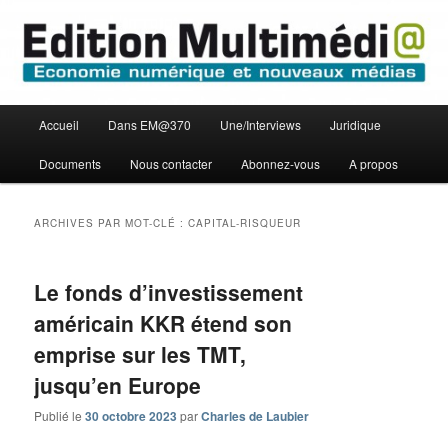
Aller
Aller
Economie numérique et Nouveaux médias
au
au
contenu
contenu
principal
secondaire
Edition Multimédi@
Menu
Accueil
Dans EM@370
Une/Interviews
Juridique
principal
Documents
Nous contacter
Abonnez-vous
A propos
ARCHIVES PAR MOT-CLÉ :
CAPITAL-RISQUEUR
Le fonds d’investissement
américain KKR étend son
emprise sur les TMT,
jusqu’en Europe
Publié le
30 octobre 2023
par
Charles de Laubier