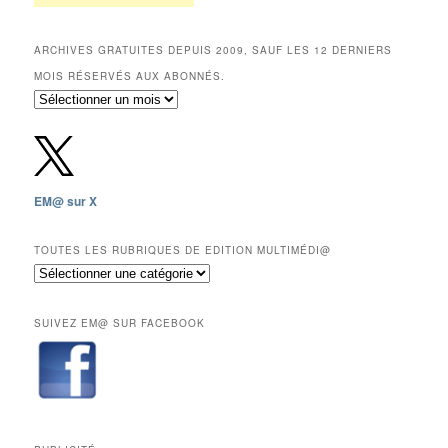
ARCHIVES GRATUITES DEPUIS 2009, SAUF LES 12 DERNIERS
MOIS RÉSERVÉS AUX ABONNÉS.
Archives
gratuites
depuis
2009,
sauf
les
EM@ sur X
12
derniers
mois
TOUTES LES RUBRIQUES DE EDITION MULTIMÉDI@
réservés
Toutes
aux
les
abonnés.
rubriques
SUIVEZ EM@ SUR FACEBOOK
de
Edition
Multimédi@