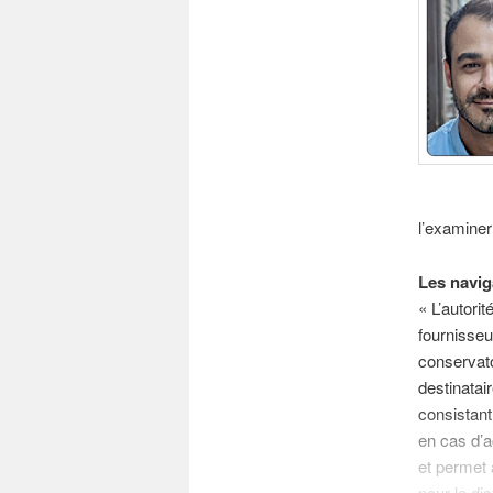
l’examiner
Les navig
« L’autori
fournisseu
conservato
destinatair
consistant
en cas d’a
et permet a
pour le di