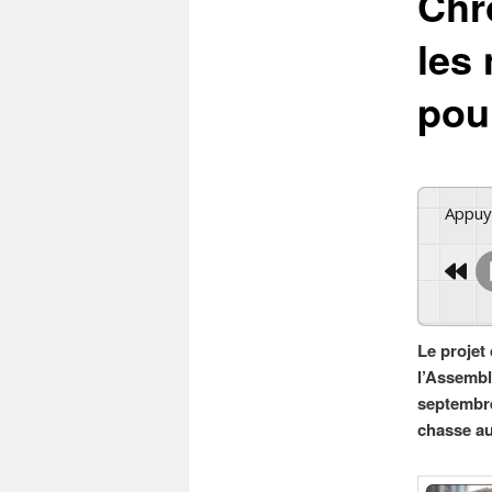
Chr
les 
pour
Appu
Le projet
l’Assembl
septembre
chasse aux