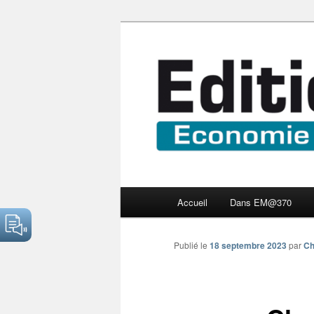
Aller
Economie numérique et Nouve
au
contenu
Edition Multi
principal
Menu
Accueil
Dans EM@370
principal
Publié le
18 septembre 2023
par
Ch