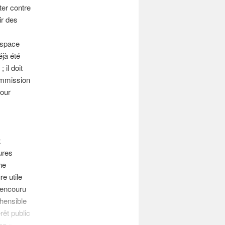
ter contre
ir des
’espace
jà été
 il doit
ommission
pour
x
ures
ne
re utile
e encouru
éhensible
rêt public
ce ».