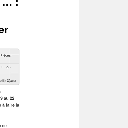
 … :
er
Pièces
:
-
-:--
By
GSpeech
à
19 au 22
à faire la
e de