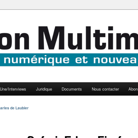
aux médias
médi@
Une/Interviews
Juridique
Documents
Nous contacter
Abon
arles de Laubier