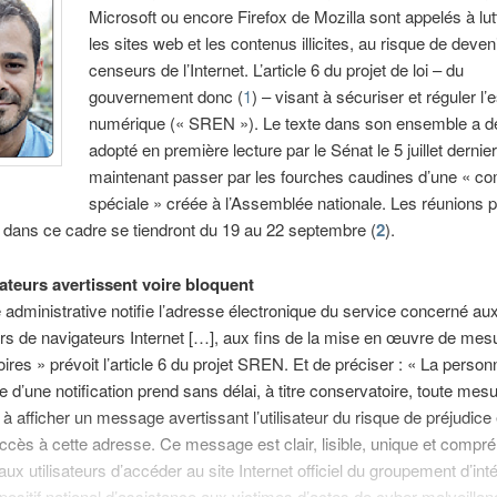
Microsoft ou encore Firefox de Mozilla sont appelés à lut
les sites web et les contenus illicites, au risque de deven
censeurs de l’Internet. L’article 6 du projet de loi – du
gouvernement donc (
1
) – visant à sécuriser et réguler l
numérique (« SREN »). Le texte dans son ensemble a dé
adopté en première lecture par le Sénat le 5 juillet dernier ;
maintenant passer par les fourches caudines d’une « c
spéciale » créée à l’Assemblée nationale. Les réunions 
 dans ce cadre se tiendront du 19 au 22 septembre (
2
).
ateurs avertissent voire bloquent
té administrative notifie l’adresse électronique du service concerné au
rs de navigateurs Internet […], aux fins de la mise en œuvre de mes
ires » prévoit l’article 6 du projet SREN. Et de préciser : « La person
e d’une notification prend sans délai, à titre conservatoire, toute mesu
 à afficher un message avertissant l’utilisateur du risque de préjudic
ccès à cette adresse. Ce message est clair, lisible, unique et compr
ux utilisateurs d’accéder au site Internet officiel du groupement d’inté
spositif national d’assistance aux victimes d’actes de cyber malveillan