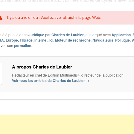
Il y a eu une erreur. Veuillez svp rafraîchir la page Web.
a été publié dans
Juridique
par
Charles de Laubier
, et marqué avec
Application
,
SA
,
Europe
,
Filtrage
,
Internet
,
loi
,
Moteur de recherche
,
Navigateurs
,
Politique
,
 avec son
permalien
.
A propos Charles de Laubier
Rédacteur en chef de Edition Multimédi@, directeur de la publication.
Voir tous les articles de Charles de Laubier
→