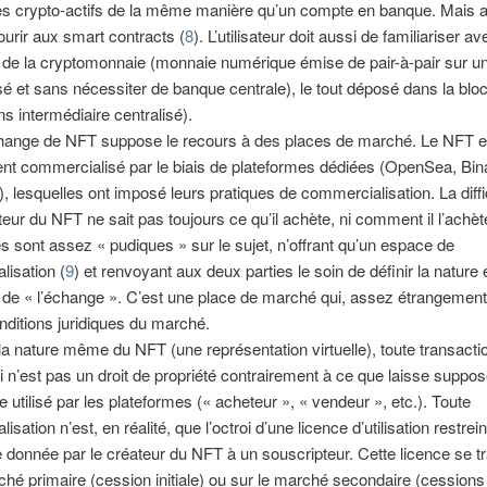
es crypto-actifs de la même manière qu’un compte en banque. Mais aus
ourir aux smart contracts (
8
). L’utilisateur doit aussi de familiariser av
ion de la cryptomonnaie (monnaie numérique émise de pair-à-pair sur u
sé et sans nécessiter de banque centrale), le tout déposé dans la bloc
s intermédiaire centralisé).
échange de NFT suppose le recours à des places de marché. Le NFT e
nt commercialisé par le biais de plateformes dédiées (OpenSea, Bin
, lesquelles ont imposé leurs pratiques de commercialisation. La diffi
teur du NFT ne sait pas toujours ce qu’il achète, ni comment il l’achèt
s sont assez « pudiques » sur le sujet, n’offrant qu’un espace de
isation (
9
) et renvoyant aux deux parties le soin de définir la nature 
 de « l’échange ». C’est une place de marché qui, assez étrangement,
nditions juridiques du marché.
 la nature même du NFT (une représentation virtuelle), toute transacti
ui n’est pas un droit de propriété contrairement à ce que laisse suppos
e utilisé par les plateformes (« acheteur », « vendeur », etc.). Toute
sation n’est, en réalité, que l’octroi d’une licence d’utilisation restrein
 donnée par le créateur du NFT à un souscripteur. Cette licence se 
ché primaire (cession initiale) ou sur le marché secondaire (cessions