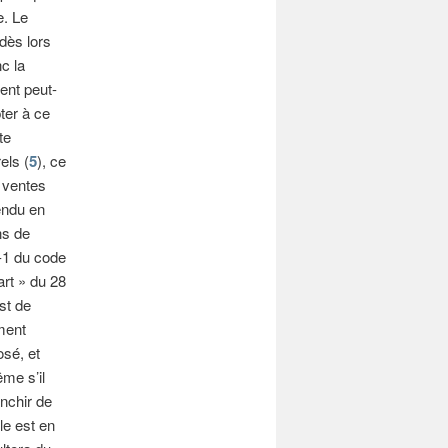
e. Le
 dès lors
c la
nt peut-
ter à ce
te
els (
5
), ce
 ventes
endu en
ns de
0-1 du code
art » du 28
st de
ment
osé, et
ême s’il
anchir de
le est en