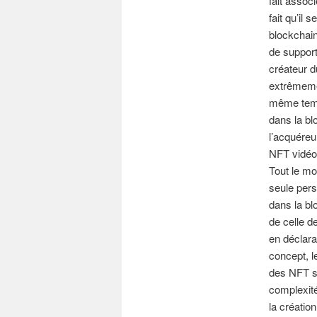
fait assoc
fait qu’il
blockchain
de support
créateur d
extrêmemen
même temps
dans la bl
l’acquéreu
NFT vidéo 
Tout le mo
seule pers
dans la bl
de celle de
en déclara
concept, l
des NFT s
complexité
la création