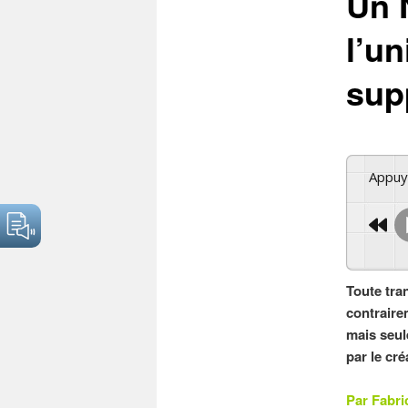
Un 
l’un
sup
Appu
Toute tra
contraire
mais seul
par le cr
Par Fabri