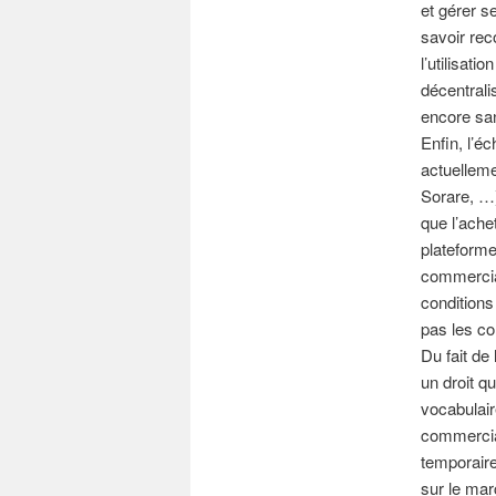
et gérer s
savoir rec
l’utilisat
décentrali
encore san
Enfin, l’
actuelleme
Sorare, …)
que l’ache
plateforme
commercial
conditions
pas les co
Du fait de
un droit q
vocabulair
commerciali
temporaire
sur le mar