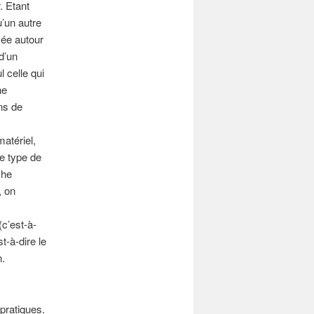
. Etant
’un autre
mée autour
 d’un
 celle qui
ne
ons de
atériel,
me type de
che
, on
(c’est-à-
st-à-dire le
n.
pratiques.