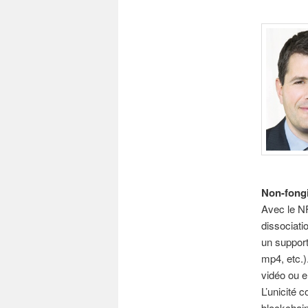
Non-fongi
Avec le NF
dissociati
un support
mp4, etc.)
vidéo ou e
L’unicité 
blockchain