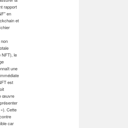
nt rapport
JNF” en
ockchain et
ichier
e non
otale
e NFT), le
ge
onnaît une
e immédiate
 NFT est
oit
ne œuvre
eprésenter
»). Cette
 contre
ible car