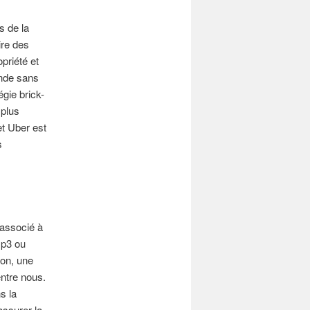
s de la
ire des
opriété et
nde sans
gie brick-
 plus
et Uber est
s
 associé à
mp3 ou
son, une
entre nous.
s la
assurer la