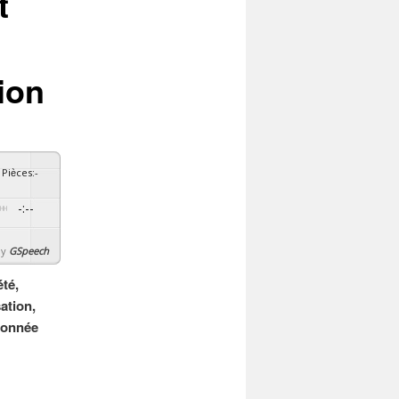
t
ion
Pièces
:
-
-:--
By
GSpeech
été,
ation,
 donnée