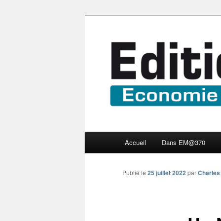
Aller
Economie numérique et Nouve
au
contenu
Edition Multi
principal
Menu
Accueil
Dans EM@370
principal
Publié le
25 juillet 2022
par
Charles