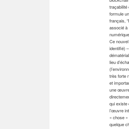
traçabilité
formule un
français, “
associé à u
numérique 
Ce nouvel 
identifié)
dématériali
lieu d’éch
(l’environ
très forte
et importa
une œuvre 
directeme
qui existe
l’œuvre i
« chose » 
quelque ch