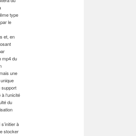
ultera du
a
même type
par le
s et, en
posant
par
en mp4 du
n
 mais une
 unique
u support
à l‘unicité
ulté du
isation
’initier à
de stocker