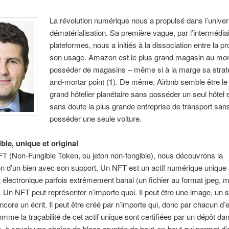
La révolution numérique nous a propulsé dans l’univer
dématérialisation. Sa première vague, par l’intermédia
plateformes, nous a initiés à la dissociation entre la pr
son usage. Amazon est le plus grand magasin au mo
posséder de magasins – même si à la marge sa straté
and-mortar point (
1
). De même, Airbnb semble être le
grand hôtelier planétaire sans posséder un seul hôtel 
sans doute la plus grande entreprise de transport san
posséder une seule voiture.
ble, unique et original
T (Non-Fungible Token, ou jeton non-fongible), nous découvrons la
on d’un bien avec son support. Un NFT est un actif numérique unique
 électronique parfois extrêmement banal (un fichier au format jpeg, 
. Un NFT peut représenter n’importe quoi. Il peut être une image, un 
ncore un écrit. Il peut être créé par n’importe qui, donc par chacun d’
comme la traçabilité de cet actif unique sont certifiées par un dépôt dan
, à savoir une chaîne de blocs cryptée de bout-en-bout qui permet d’