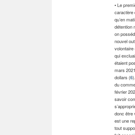
• Le premi
caractère 
qu’en mati
détention m
on posséde
nouvel out
volontaire
qui exclua
étaient po
mars 2021 
dollars (
6
)
du commerc
février 202
savoir com
s’appropri
donc être 
est une re
tout suppo