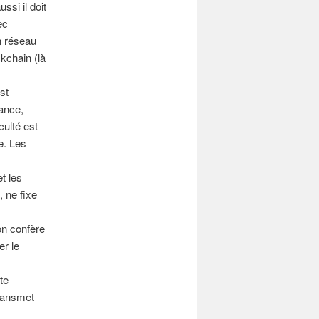
si il doit
ec
n réseau
kchain (là
st
ance,
culté est
e. Les
et les
 ne fixe
on confère
er le
te
transmet