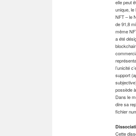
elle peut 
unique, le
NFT – le N
de 91,8 mil
même NFT s
a été dési
blockchain 
commercial
représenta
l’unicité c
support (a
subjective
possède à l
Dans le mo
dire sa rep
fichier nu
Dissociat
Cette diss