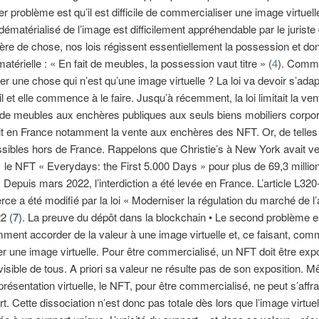
er problème est qu’il est difficile de commercialiser une image virtuell
dématérialisé de l’image est difficilement appréhendable par le juriste
ère de chose, nos lois régissent essentiellement la possession et don
atérielle : « En fait de meubles, la possession vaut titre » (
4
). Comme
r une chose qui n’est qu’une image virtuelle ? La loi va devoir s’adap
il et elle commence à le faire. Jusqu’à récemment, la loi limitait la ven
 de meubles aux enchères publiques aux seuls biens mobiliers corpor
it en France notamment la vente aux enchères des NFT. Or, de telles
ssibles hors de France. Rappelons que Christie’s à New York avait v
le NFT « Everydays: the First 5.000 Days » pour plus de 69,3 millio
. Depuis mars 2022, l’interdiction a été levée en France. L’article L32
e a été modifié par la loi « Moderniser la régulation du marché de l’
2 (
7
). La preuve du dépôt dans la blockchain • Le second problème e
ment accorder de la valeur à une image virtuelle et, ce faisant, com
er une image virtuelle. Pour être commercialisé, un NFT doit être exp
visible de tous. A priori sa valeur ne résulte pas de son exposition. M
présentation virtuelle, le NFT, pour être commercialisé, ne peut s’affr
rt. Cette dissociation n’est donc pas totale dès lors que l’image virtuel