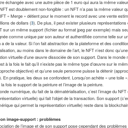
être échangée avec une autre pièce de 1 euro qui aura la même valeur
 NFT est doublement non-fongible : un NFT n’a pas la même valeur qu
FT « Merge » détient pour le moment le record avec une vente esti
lions de dollars (
3
). De plus, il peut exister plusieurs représentations
ur un même support (fichier au format jpeg par exemple) mais seul
gnée comme unique par son auteur et authentifiée comme telle sur u
a de la valeur. Si l’on fait abstraction de la plateforme et des conditi
isation, au moins dans le domaine de l’art, le NFT n’est donc qu’une
tion virtuelle d’une œuvre dissociée de son support. Dans le monde m
’est à la fois le fait qu’il n’existe pas le même type d’œuvre sur le mê
pproche objective) et qu’une seule personne puisse la détenir (appro
). En pratique, les deux se confondent. Lorsqu’on achète « une toile »
a fois le support de la peinture et l’image de la peinture.
nde numérique, du fait de la dématérialisation, c’est l’image du NFT 
résentation virtuelle) qui fait l‘objet de la transaction. Son support (c’e
mérique qui permet la représentation virtuelle) reste dans la blockchai
ion image-support : problèmes
ociation de l’image et de son support pose cependant des problèmes 