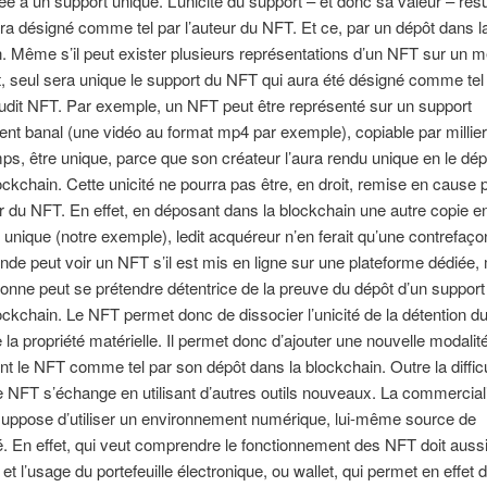
iée à un support unique. L’unicité du support – et donc sa valeur – rés
 sera désigné comme tel par l’auteur du NFT. Et ce, par un dépôt dans l
. Même s’il peut exister plusieurs représentations d’un NFT sur un 
, seul sera unique le support du NFT qui aura été désigné comme tel 
udit NFT. Par exemple, un NFT peut être représenté sur un support
t banal (une vidéo au format mp4 par exemple), copiable par millier
, être unique, parce que son créateur l’aura rendu unique en le dé
ockchain. Cette unicité ne pourra pas être, en droit, remise en cause 
r du NFT. En effet, en déposant dans la blockchain une autre copie 
unique (notre exemple), ledit acquéreur n’en ferait qu’une contrefaço
nde peut voir un NFT s’il est mis en ligne sur une plateforme dédiée,
onne peut se prétendre détentrice de la preuve du dépôt d’un support
ockchain. Le NFT permet donc de dissocier l’unicité de la détention d
 la propriété matérielle. Il permet donc d’ajouter une nouvelle modalité 
nt le NFT comme tel par son dépôt dans la blockchain. Outre la diffic
e NFT s’échange en utilisant d’autres outils nouveaux. La commercial
uppose d’utiliser un environnement numérique, lui-même source de
. En effet, qui veut comprendre le fonctionnement des NFT doit aussi s
 et l’usage du portefeuille électronique, ou wallet, qui permet en effet 