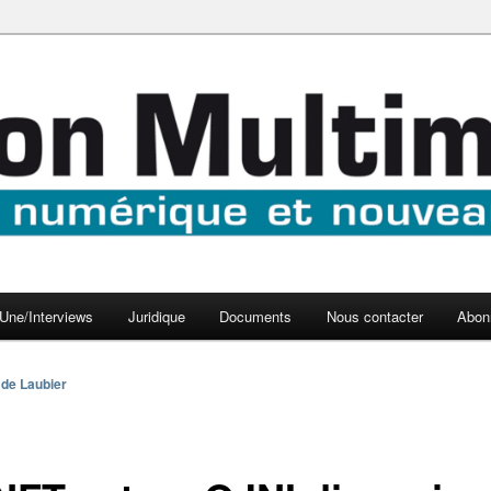
aux médias
médi@
Une/Interviews
Juridique
Documents
Nous contacter
Abon
 de Laubier