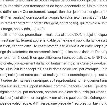
 et l’authenticité des transactions de façon décentralisée. Un tout réce
e définition : « Concrètement, l’acquisition d’un jeton non-fongible (“
NFT” en anglais) correspond à l’acquisition d’un jeton inscrit sur la bl
n “smart contract” (contrat intelligent, en français), qui renvoie à un f
(image, son, vidéo, …) » (
2
).
outil numérique prometteur – mais aux allures d’OJNI (objet juridiqu
 – n’est pas facilement appréhendable par le grand public du fait de sa t
sation, et cette difficulté est renforcée par la confusion entre l’objet (l
ange (la plateforme de commercialisation) et les conditions de l’échan
nement numérique). Bien que difficilement conceptualisable, le NFT c
 notoriété, probablement du fait du fantasme implicite d’une plus-valu
nte. Quel est le concept ? Dans le domaine de l’art, par exemple, un
originale (c’est notre postulat mais gare aux contrefaçons), qui est s
nt créée de manière numérique, soit représentant numériquement u
 déjà sur un autre support matériel (comme une toile). Ce NFT peut r
ntégralement ou par morceau, comme une pièce de puzzle (ou «mass 
(le jeton) est dite « non-fongible » car elle ne peut pas être échangée
ose de valeur égale. A l’inverse, une pièce de 1 euro est un bien fong