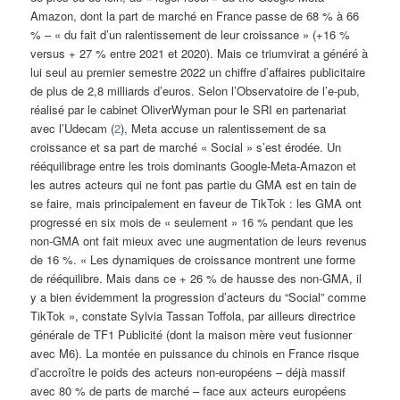
Amazon, dont la part de marché en France passe de 68 % à 66
% – « du fait d’un ralentissement de leur croissance » (+16 %
versus + 27 % entre 2021 et 2020). Mais ce triumvirat a généré à
lui seul au premier semestre 2022 un chiffre d’affaires publicitaire
de plus de 2,8 milliards d’euros. Selon l’Observatoire de l’e-pub,
réalisé par le cabinet OliverWyman pour le SRI en partenariat
avec l’Udecam (
2
), Meta accuse un ralentissement de sa
croissance et sa part de marché « Social » s’est érodée. Un
rééquilibrage entre les trois dominants Google-Meta-Amazon et
les autres acteurs qui ne font pas partie du GMA est en tain de
se faire, mais principalement en faveur de TikTok : les GMA ont
progressé en six mois de « seulement » 16 % pendant que les
non-GMA ont fait mieux avec une augmentation de leurs revenus
de 16 %. « Les dynamiques de croissance montrent une forme
de rééquilibre. Mais dans ce + 26 % de hausse des non-GMA, il
y a bien évidemment la progression d’acteurs du “Social” comme
TikTok », constate Sylvia Tassan Toffola, par ailleurs directrice
générale de TF1 Publicité (dont la maison mère veut fusionner
avec M6). La montée en puissance du chinois en France risque
d’accroître le poids des acteurs non-européens – déjà massif
avec 80 % de parts de marché – face aux acteurs européens