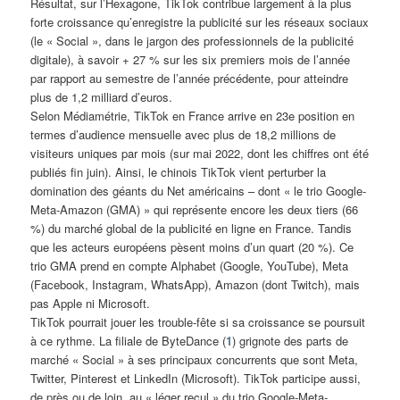
Résultat, sur l’Hexagone, TikTok contribue largement à la plus
forte croissance qu’enregistre la publicité sur les réseaux sociaux
(le « Social », dans le jargon des professionnels de la publicité
digitale), à savoir + 27 % sur les six premiers mois de l’année
par rapport au semestre de l’année précédente, pour atteindre
plus de 1,2 milliard d’euros.
Selon Médiamétrie, TikTok en France arrive en 23e position en
termes d’audience mensuelle avec plus de 18,2 millions de
visiteurs uniques par mois (sur mai 2022, dont les chiffres ont été
publiés fin juin). Ainsi, le chinois TikTok vient perturber la
domination des géants du Net américains – dont « le trio Google-
Meta-Amazon (GMA) » qui représente encore les deux tiers (66
%) du marché global de la publicité en ligne en France. Tandis
que les acteurs européens pèsent moins d’un quart (20 %). Ce
trio GMA prend en compte Alphabet (Google, YouTube), Meta
(Facebook, Instagram, WhatsApp), Amazon (dont Twitch), mais
pas Apple ni Microsoft.
TikTok pourrait jouer les trouble-fête si sa croissance se poursuit
à ce rythme. La filiale de ByteDance (
1
) grignote des parts de
marché « Social » à ses principaux concurrents que sont Meta,
Twitter, Pinterest et LinkedIn (Microsoft). TikTok participe aussi,
de près ou de loin, au « léger recul » du trio Google-Meta-