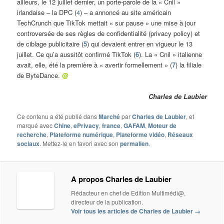
ailleurs, le 12 juillet dernier, un porte-parole de la « Cnil »
irlandaise – la DPC (
4
) – a annoncé au site américain
TechCrunch que TikTok mettait « sur pause » une mise à jour
controversée de ses règles de confidentialité (privacy policy) et
de ciblage publicitaire (
5
) qui devaient entrer en vigueur le 13
juillet. Ce qu’a aussitôt confirmé TikTok (
6
). La « Cnil » italienne
avait, elle, été la première à « avertir formellement » (
7
) la filiale
de ByteDance.
@
Charles de Laubier
Ce contenu a été publié dans
Marché
par
Charles de Laubier
, et
marqué avec
Chine
,
ePrivacy
,
france
,
GAFAM
,
Moteur de
recherche
,
Plateforme numérique
,
Plateforme vidéo
,
Réseaux
sociaux
. Mettez-le en favori avec son
permalien
.
A propos Charles de Laubier
Rédacteur en chef de Edition Multimédi@,
directeur de la publication.
Voir tous les articles de Charles de Laubier
→