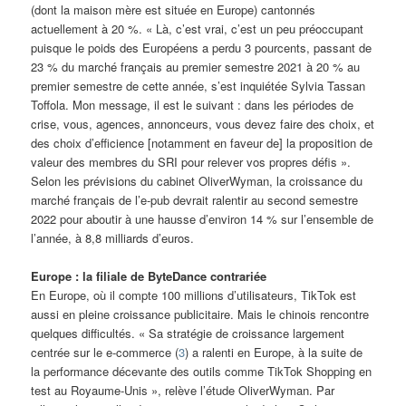
(dont la maison mère est située en Europe) cantonnés
actuellement à 20 %. « Là, c’est vrai, c’est un peu préoccupant
puisque le poids des Européens a perdu 3 pourcents, passant de
23 % du marché français au premier semestre 2021 à 20 % au
premier semestre de cette année, s’est inquiétée Sylvia Tassan
Toffola. Mon message, il est le suivant : dans les périodes de
crise, vous, agences, annonceurs, vous devez faire des choix, et
des choix d’efficience [notamment en faveur de] la proposition de
valeur des membres du SRI pour relever vos propres défis ».
Selon les prévisions du cabinet OliverWyman, la croissance du
marché français de l’e-pub devrait ralentir au second semestre
2022 pour aboutir à une hausse d’environ 14 % sur l’ensemble de
l’année, à 8,8 milliards d’euros.
Europe : la filiale de ByteDance contrariée
En Europe, où il compte 100 millions d’utilisateurs, TikTok est
aussi en pleine croissance publicitaire. Mais le chinois rencontre
quelques difficultés. « Sa stratégie de croissance largement
centrée sur le e-commerce (
3
) a ralenti en Europe, à la suite de
la performance décevante des outils comme TikTok Shopping en
test au Royaume-Unis », relève l’étude OliverWyman. Par