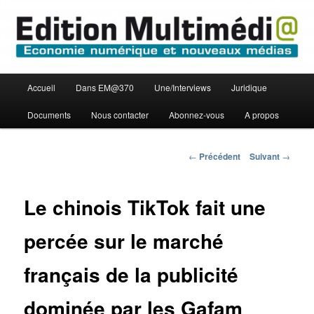
Aller
Economie numérique et Nouveaux médias
au
contenu
principal
Edition Multimédi@
Menu
Accueil
Dans EM@370
Une/Interviews
Juridique
principal
Documents
Nous contacter
Abonnez-vous
A propos
Navigation
←
Précédent
Suivant
→
des
articles
Le chinois TikTok fait une
percée sur le marché
français de la publicité
dominée par les Gafam