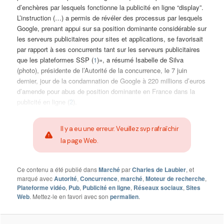
d’enchères par lesquels fonctionne la publicité en ligne “display”.
L’instruction (…) a permis de révéler des processus par lesquels
Google, prenant appui sur sa position dominante considérable sur
les serveurs publicitaires pour sites et applications, se favorisait
par rapport à ses concurrents tant sur les serveurs publicitaires
que les plateformes SSP (
1
)», a résumé Isabelle de Silva
(photo), présidente de l’Autorité de la concurrence, le 7 juin
dernier, jour de la condamnation de Google à 220 millions d’euros
d’amende pour abus de position dominante en France dans la
publicité en ligne (
2
).
Il y a eu une erreur. Veuillez svp rafraîchir
la page Web.
Ce contenu a été publié dans
Marché
par
Charles de Laubier
, et
marqué avec
Autorité
,
Concurrence
,
marché
,
Moteur de recherche
,
Plateforme vidéo
,
Pub
,
Publicité en ligne
,
Réseaux sociaux
,
Sites
Web
. Mettez-le en favori avec son
permalien
.