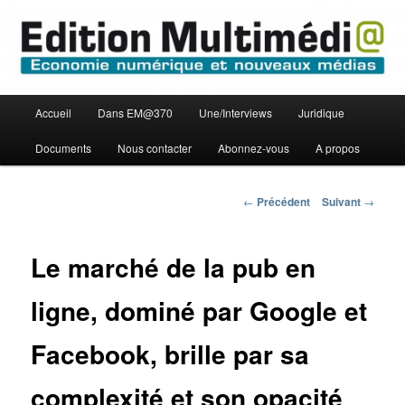
Aller
Economie numérique et Nouveaux médias
au
contenu
principal
Edition Multimédi@
Menu
Accueil
Dans EM@370
Une/Interviews
Juridique
principal
Documents
Nous contacter
Abonnez-vous
A propos
Navigation
←
Précédent
Suivant
→
des
articles
Le marché de la pub en
ligne, dominé par Google et
Facebook, brille par sa
complexité et son opacité