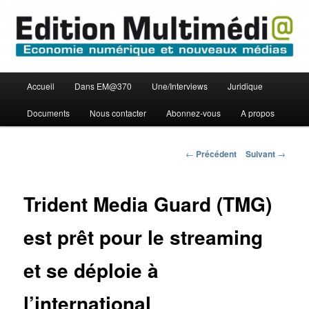
Aller
Economie numérique et Nouveaux médias
au
contenu
principal
Edition Multimédi@
Menu
Accueil
Dans EM@370
Une/Interviews
Juridique
principal
Documents
Nous contacter
Abonnez-vous
A propos
Navigation
←
Précédent
Suivant
→
des
articles
Trident Media Guard (TMG)
est prêt pour le streaming
et se déploie à
l’international