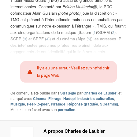
Trident Media Guard (TMG) a aussi de grandes ambitions
internationales. Contacté par
Edition Multimédi@
, le PDG
cofondateur Alain Guislain
(notre photo)
joue la discrétion : «
TMG est présent à l’internationale mais nous ne souhaitons pas
communiquer sur notre expansion à l’étranger ». TMG, qui fournit
aux cinq organisations de la musique (Sacem (
1
)/SDRM (
2
),
SCPP (
3
) et SPPF (
4
)) et du cinéma (Alpa (
5
)) les adresses IP
des internautes présumés pirates, reste ainsi fidèle aux
engagements de confidentialité qui la lie à ses clients.
Il y a eu une erreur. Veuillez svp rafraîchir
la page Web.
Ce contenu a été publié dans
Stratégie
par
Charles de Laubier
, et
marqué avec
Cinéma
,
Filtrage
,
Hadopi
,
Industries culturelles
,
Musique
,
Peer-to-peer
,
Piratage
,
Réponse graduée
,
Streaming
.
Mettez-le en favori avec son
permalien
.
A propos Charles de Laubier