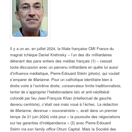
Il y a un an, en juillet 2024, la filiale française CMI France du
magnat tchèque Daniel Kretinsky – l’un des dix milliardaires
détenant des pans entiers des médias français (
1
) – cessait
toute discussion avec un parvenu milliardaire en quête lui aussi
d’influence médiatique, Pierre-Edouard Stérin
(photo)
, qui voulait
s’emparer de
Marianne
. Pour un catholique identitaire bien à
droite voire à l’extrême droite, conservateur limite traditionnaliste,
tenter de s’approprier l’hebdomadaire laïc et anti-néolibéral
cofondé par feu Jean-François Khan (intellectuel de gauche
devenu centriste), c’était osé mais voué à l’échec. La rédaction
de
Marianne
, devenue « souverainiste », avait dans un premier
temps (le 21 juin 2024) voté pour « la poursuite des négociations
sur les garanties d’indépendance » (
2
) avec Pierre-Edouard
Stérin via son
family office
Otium Capital. Mais la Société des