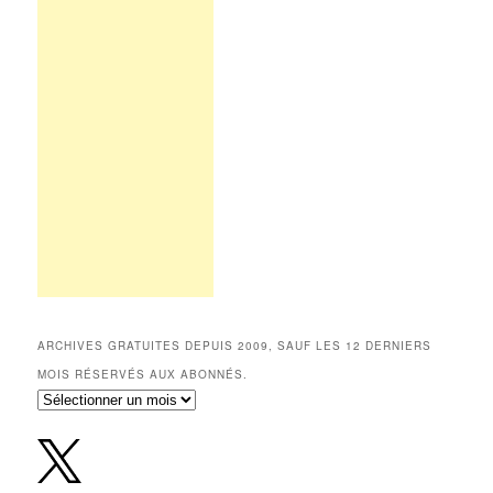
ARCHIVES GRATUITES DEPUIS 2009, SAUF LES 12 DERNIERS
MOIS RÉSERVÉS AUX ABONNÉS.
Archives
gratuites
depuis
2009,
sauf