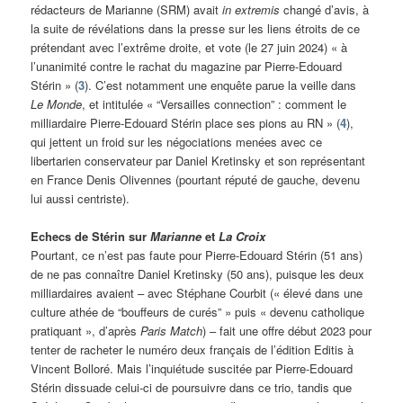
rédacteurs de Marianne (SRM) avait
in extremis
changé d’avis, à
la suite de révélations dans la presse sur les liens étroits de ce
prétendant avec l’extrême droite, et vote (le 27 juin 2024) « à
l’unanimité contre le rachat du magazine par Pierre-Edouard
Stérin » (
3
). C’est notamment une enquête parue la veille dans
Le Monde
, et intitulée « “Versailles connection” : comment le
milliardaire Pierre-Edouard Stérin place ses pions au RN » (
4
),
qui jettent un froid sur les négociations menées avec ce
libertarien conservateur par Daniel Kretinsky et son représentant
en France Denis Olivennes (pourtant réputé de gauche, devenu
lui aussi centriste).
Echecs de Stérin sur
Marianne
et
La Croix
Pourtant, ce n’est pas faute pour Pierre-Edouard Stérin (51 ans)
de ne pas connaître Daniel Kretinsky (50 ans), puisque les deux
milliardaires avaient – avec Stéphane Courbit (« élevé dans une
culture athée de “bouffeurs de curés” » puis « devenu catholique
pratiquant », d’après
Paris Match
) – fait une offre début 2023 pour
tenter de racheter le numéro deux français de l’édition Editis à
Vincent Bolloré. Mais l’inquiétude suscitée par Pierre-Edouard
Stérin dissuade celui-ci de poursuivre dans ce trio, tandis que