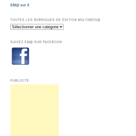
les
EM@ sur X
12
derniers
mois
TOUTES LES RUBRIQUES DE EDITION MULTIMÉDI@
réservés
Toutes
aux
les
abonnés.
rubriques
SUIVEZ EM@ SUR FACEBOOK
de
Edition
Multimédi@
PUBLICITÉ