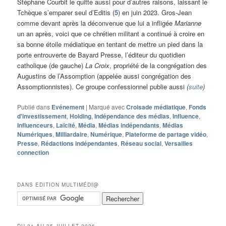
Stéphane Courbit le quitte aussi pour d’autres raisons, laissant le
Tchèque s’emparer seul d’Editis (
5
) en juin 2023. Gros-Jean
comme devant après la déconvenue que lui a infligée
Marianne
un an après, voici que ce chrétien militant a continué à croire en
sa bonne étoile médiatique en tentant de mettre un pied dans la
porte entrouverte de Bayard Presse, l’éditeur du quotidien
catholique (de gauche)
La Croix
, propriété de la congrégation des
Augustins de l’Assomption (appelée aussi congrégation des
Assomptionnistes). Ce groupe confessionnel publie aussi
(
suite
)
Publié dans
Evénement
|
Marqué avec
Croisade médiatique
,
Fonds
d'investissement
,
Holding
,
Indépendance des médias
,
Influence
,
Influenceurs
,
Laïcité
,
Média
,
Médias indépendants
,
Médias
Numériques
,
Milliardaire
,
Numérique
,
Plateforme de partage vidéo
,
Presse
,
Rédactions indépendantes
,
Réseau social
,
Versailles
connection
DANS EDITION MULTIMÉDI@
DU 21 AU 25 JUILLET 2026