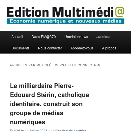
Aller
Aller
Economie numérique et Nouveaux médias
au
au
contenu
contenu
principal
secondaire
Edition Multimédi@
Menu
Accueil
Dans EM@370
Une/Interviews
Juridique
principal
Documents
Nous contacter
Abonnez-vous
A propos
ARCHIVES PAR MOT-CLÉ :
VERSAILLES CONNECTION
Le milliardaire Pierre-
Edouard Stérin, catholique
identitaire, construit son
groupe de médias
numériques
Publié le
11 juillet 2025
par
Charles de Laubier