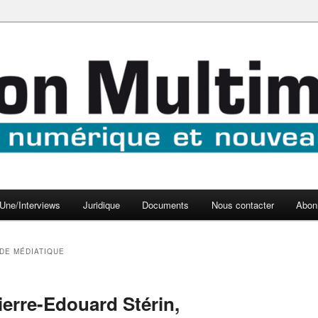
aux médias
médi@
Une/Interviews
Juridique
Documents
Nous contacter
Abon
DE MÉDIATIQUE
Pierre-Edouard Stérin,