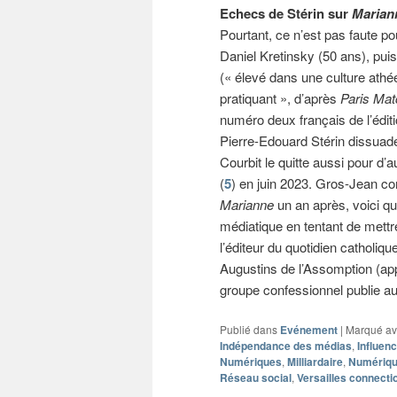
Echecs de Stérin sur
Marian
Pourtant, ce n’est pas faute p
Daniel Kretinsky (50 ans), pui
(« élevé dans une culture athé
pratiquant », d’après
Paris Mat
numéro deux français de l’éditi
Pierre-Edouard Stérin dissuade
Courbit le quitte aussi pour d’
(
5
) en juin 2023. Gros-Jean c
Marianne
un an après, voici qu
médiatique en tentant de mettr
l’éditeur du quotidien catholiq
Augustins de l’Assomption (ap
groupe confessionnel publie a
Publié dans
Evénement
|
Marqué a
Indépendance des médias
,
Influen
Numériques
,
Milliardaire
,
Numériq
Réseau social
,
Versailles connecti