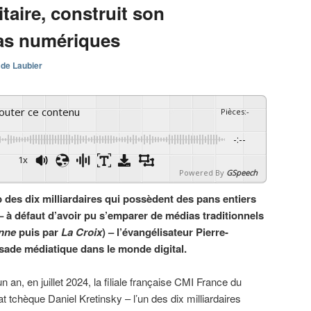
itaire, construit son
as numériques
 de Laubier
couter ce contenu
Pièces
:
-
-:--
1x
Powered By
GSpeech
ub des dix milliardaires qui possèdent des pans entiers
 – à défaut d’avoir pu s’emparer de médias traditionnels
nne
puis par
La Croix
) – l’évangélisateur Pierre-
sade médiatique dans le monde digital.
 un an, en juillet 2024, la filiale française CMI France du
 tchèque Daniel Kretinsky – l’un des dix milliardaires