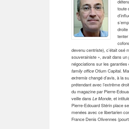
déten
toute 
d’inf
s’emp
droite
tenter
cofon
devenu centriste), c’était osé
souverainiste », avait dans un 
négociations sur les garanties
family office
Otium Capital. Ma
extremis
changé d’avis, à la su
prétendant avec l’extrême droite
du magazine par Pierre-Edouar
veille dans
Le Monde
, et intit
Pierre-Edouard Stérin place s
menées avec ce libertarien con
France Denis Olivennes (pourta