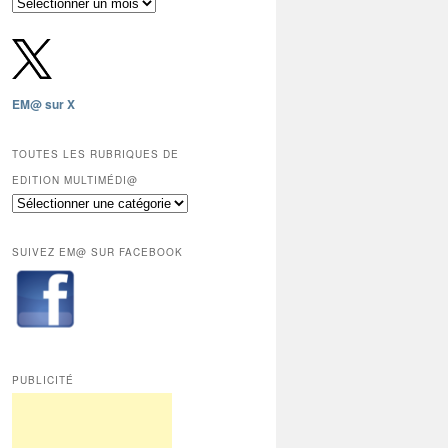
Archives
gratuites
depuis
2009,
sauf
les
EM@ sur X
12
derniers
mois
TOUTES LES RUBRIQUES DE
réservés
EDITION MULTIMÉDI@
aux
Toutes
abonnés.
les
rubriques
SUIVEZ EM@ SUR FACEBOOK
de
Edition
Multimédi@
PUBLICITÉ