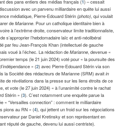
ant des pans entiers des médias français (
1
) – cessait
discussion avec un parvenu milliardaire en quête lui aussi
luence médiatique, Pierre-Edouard Stérin
(photo)
, qui voulait
arer de
Marianne
. Pour un catholique identitaire bien à
 voire à l’extrême droite, conservateur limite traditionnaliste,
 de s’approprier l’hebdomadaire laïc et anti-néolibéral
dé par feu Jean-François Khan (intellectuel de gauche
 mais voué à l’échec. La rédaction de
Marianne
, devenue «
premier temps (le 21 juin 2024) voté pour « la poursuite des
 d’indépendance » (
2
) avec Pierre-Edouard Stérin via son
is la Société des rédacteurs de Marianne (SRM) avait
in
ite de révélations dans la presse sur les liens étroits de ce
, et vote (le 27 juin 2024) « à l’unanimité contre le rachat
d Stérin » (
3
). C’est notamment une enquête parue la
ulée « “Versailles connection” : comment le milliardaire
es pions au RN » (
4
), qui jettent un froid sur les négociations
servateur par Daniel Kretinsky et son représentant en
nt réputé de gauche, devenu lui aussi centriste).