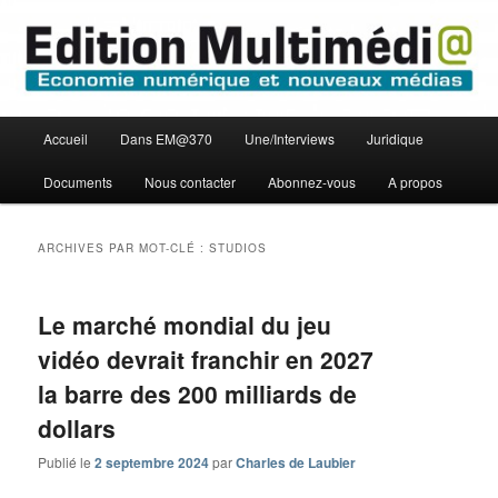
Aller
Aller
Economie numérique et Nouveaux médias
au
au
contenu
contenu
principal
secondaire
Edition Multimédi@
Menu
Accueil
Dans EM@370
Une/Interviews
Juridique
principal
Documents
Nous contacter
Abonnez-vous
A propos
ARCHIVES PAR MOT-CLÉ :
STUDIOS
Le marché mondial du jeu
vidéo devrait franchir en 2027
la barre des 200 milliards de
dollars
Publié le
2 septembre 2024
par
Charles de Laubier