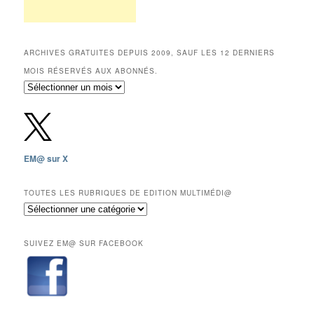
ARCHIVES GRATUITES DEPUIS 2009, SAUF LES 12 DERNIERS
MOIS RÉSERVÉS AUX ABONNÉS.
Archives
gratuites
depuis
2009,
sauf
les
EM@ sur X
12
derniers
mois
TOUTES LES RUBRIQUES DE EDITION MULTIMÉDI@
réservés
Toutes
aux
les
abonnés.
rubriques
SUIVEZ EM@ SUR FACEBOOK
de
Edition
Multimédi@