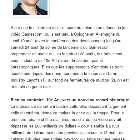
Alors que la sinistrose s’est emparé du salon international du jeu
vidéo Gamescom, qui s’est tenu à Cologne en Allemagne du
lundi 19 août (avec la conférence des développeurs) jusqu’au
samedi 24 août (la soirée de lancement du Gamescom
proprement dit ayant eu lieu le soir du 20 août), les prévisions
pour l’industrie du 10e Art restent finalement pas si
catastrophiques. Bien que les suppressions d’emplois se sont
accélérées depuis deux ans, scrutées à la loupe par Game
Industry Layoffs (
1
), sur fond de fermetures de studios (
2
), on est
très loin du game over.
Bien au contraire. 10e Art, vers un nouveau record historique
La croissance de cette industrie culturelle, dépassant largement
celle du cinéma, demeure malgré la crise qui la frappe. Pour la
première fois, le chiffre d’affaires mondial du jeu vidéo devrait
dépasser les 200 milliards de dollars – pour s’établir à 213,3
milliards de dollars, selon les prévisions, revues le 13 août, du
cabinet d’études néerlandais Newzoo, qui table sur une hausse