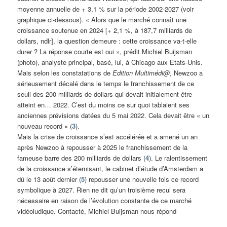
moyenne annuelle de + 3,1 % sur la période 2002-2027 (voir
graphique ci-dessous). « Alors que le marché connaît une
croissance soutenue en 2024 [+ 2,1 %, à 187,7 milliards de
dollars, ndlr], la question demeure : cette croissance va-t-elle
durer ? La réponse courte est oui », prédit Michiel Buijsman
(photo), analyste principal, basé, lui, à Chicago aux Etats-Unis.
Mais selon les constatations de
Edition Multimédi@
, Newzoo a
sérieusement décalé dans le temps le franchissement de ce
seuil des 200 milliards de dollars qui devait initialement être
atteint en… 2022. C’est du moins ce sur quoi tablaient ses
anciennes prévisions datées du 5 mai 2022. Cela devait être « un
nouveau record » (
3
).
Mais la crise de croissance s’est accélérée et a amené un an
après Newzoo à repousser à 2025 le franchissement de la
fameuse barre des 200 milliards de dollars (
4
). Le ralentissement
de la croissance s’éternisant, le cabinet d’étude d’Amsterdam a
dû le 13 août dernier (
5
) repousser une nouvelle fois ce record
symbolique à 2027. Rien ne dit qu’un troisième recul sera
nécessaire en raison de l’évolution constante de ce marché
vidéoludique. Contacté, Michiel Buijsman nous répond